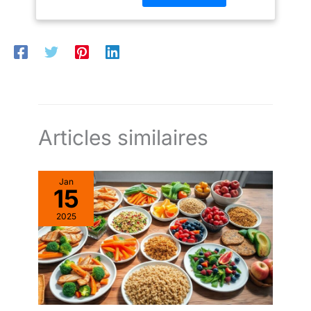
les rend idéales pour une
utilisation à long terme.
Leur surface lisse et
raffinée offre une prise en
main confortable et
résiste sans effort aux
variations de
température. Que ce soit
pour servir du café glacé
Articles similaires
en été ou des boissons
chaudes en hiver, elles
sont le choix idéal.
Jan
【Élégance stylée】 Nos
15
tasses en verre avec
2025
pailles et couvercles
allient élégance et style
contemporain. Le verre
transparent vous permet
d'admirer la couleur et
les couches de votre
boisson, ce qui rend