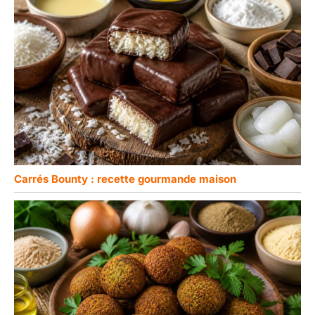
jus de fruits frais, du thé
au lait ou des cocktails
de fruits tendance, le
corps en verre
transparent met en
valeur chaque boisson.
Carrés Bounty : recette gourmande maison