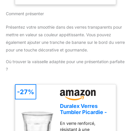
tours/min pour un
Préparez smoothies,
mixage rapide et
boissons protéinées, jus,
Comment présenter
homogène. TAILLE
soupes, compotes en
FAMILIALE : Blender à
une seule fois grâce à
smoothie pour toute la
Présentez votre smoothie dans des verres transparents pour
son volume généreux
famille - Le grand pichet
mettre en valeur sa couleur appétissante. Vous pouvez
GARANTIE ÉTENDUE DE
de 1,9 litre prépare
2 ANS : Profitez d'une
également ajouter une tranche de banane sur le bord du verre
jusqu'à 5 portions à la
garantie 2 ans avec SAV
pour une touche décorative et gourmande.
fois (verres de 200 ml) -
en France pour une
Gourde nomade incluse
utilisation durable en
Où trouver la vaisselle adaptée pour une présentation parfaite
TECHNOLOGIE
toute sérénité
?
PROBLEND UNIQUE:
avec un moteur, une
forme de lame et un
pichet au design idéal
-27%
pour mixer et profiter
d'une puissance
Duralex Verres
optimale RECETTES
Tumbler Picardie -
PERSONNALISÉES :
25 cl - Lot de 6
préparez des smoothies
En verre renforcé,
Verre Transparent
maison sains, des
résistant à une
Couleur Bleu