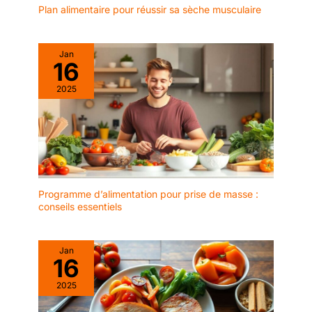
celle-ci encore plus
Plan alimentaire pour réussir sa sèche musculaire
agréable à déguster. Elles
s'intègrent parfaitement
aussi bien dans les
Jan
16
cuisines modernes
minimalistes que dans
2025
les salles à manger
traditionnelles vintage.
De plus, elles constituent
un cadeau raffiné pour
vos amis et votre famille.
【Nettoyage facile】 Les
verres à café peuvent
Programme d’alimentation pour prise de masse :
être lavés directement à
conseils essentiels
l'eau ou au lave-vaisselle
et sèchent rapidement.
La brosse à paille incluse
Jan
nettoie efficacement les
16
résidus à l'intérieur de la
2025
paille, garantissant une
hygiène optimale sans