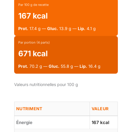
Par 100 g de recette
167 kcal
Prot.
17.4 g —
Gluc.
13.9 g —
Lip.
4.1 g
Par portion (4 parts)
671 kcal
Prot.
70.2 g —
Gluc.
55.8 g —
Lip.
16.4 g
Valeurs nutritionnelles pour 100 g
NUTRIMENT
VALEUR
Énergie
167 kcal