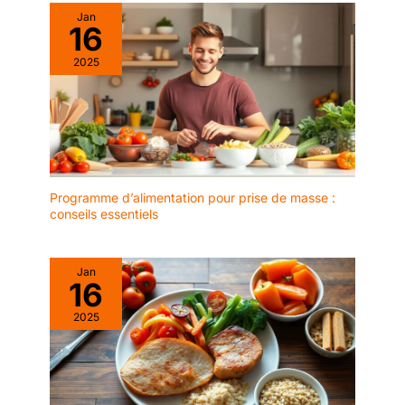
bols à dessert, les bols à
lave - vaisselle, micro -
Jan
fromage et plus encore.
16
ondes, four, réfrigérateur
- plats en céramique
2025
durables, céramique
100% sans plomb et non
toxique, plus résistante
que la porcelaine. Zéro
risque! - En cas de
problème avec le produit,
nous offrons un
Programme d’alimentation pour prise de masse :
remplacement gratuit ou
conseils essentiels
un remboursement.
Jan
16
2025