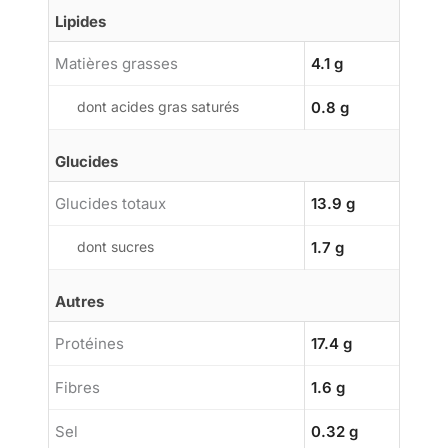
Lipides
Matières grasses
4.1 g
dont acides gras saturés
0.8 g
Glucides
Glucides totaux
13.9 g
dont sucres
1.7 g
Autres
Protéines
17.4 g
Fibres
1.6 g
Sel
0.32 g