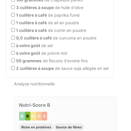
3
cuillères à soupe
de huile d’olive
1
cuillère à café
de paprika fumé
1
cuillère à café
de ail en poudre
1
cuillère à café
de cumin en poudre
0,5
cuillère à café
de curcuma en poudre
à votre goût
de sel
à votre goût
de poivre noir
50
grammes
de flocons d’avoine fins
2
cuillères à soupe
de sauce soja allégée en sel
Analyse nutritionnelle
Nutri-Score B
A
B
C
D
E
Riche en protéines
Source de fibres