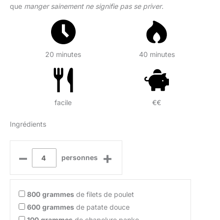
que
manger sainement ne signifie pas se priver
.
20 minutes
40 minutes
facile
€€
Ingrédients
–
+
personnes
800
grammes
de filets de poulet
600
grammes
de patate douce
100
grammes
de chapelure panko