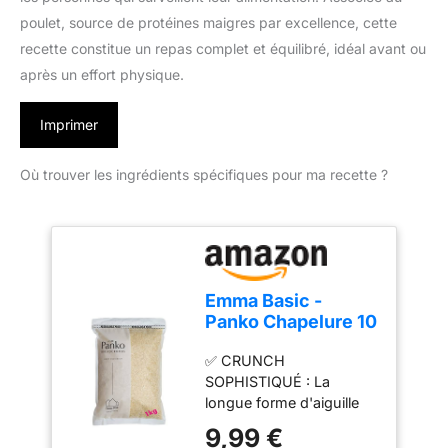
poulet, source de protéines maigres par excellence, cette
recette constitue un repas complet et équilibré, idéal avant ou
après un effort physique.
Imprimer
Où trouver les ingrédients spécifiques pour ma recette ?
Emma Basic -
Panko Chapelure 10
mm super premium
✅ CRUNCH
1kg Sac |Aiguille
SOPHISTIQUÉ : La
longue -Forme|
longue forme d'aiguille
Moins gras | Extra
Emma Basic Panko
Croustillant | Style
9,99 €
absorbe moins d'huile
japonais |