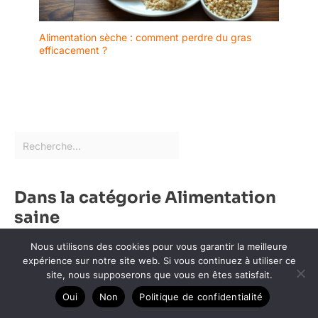
Alimentation sèche : comment perdre du gras
efficacement ?
Dans la catégorie Alimentation
saine
Nous utilisons des cookies pour vous garantir la meilleure
expérience sur notre site web. Si vous continuez à utiliser ce
site, nous supposerons que vous en êtes satisfait.
Oui
Non
Politique de confidentialité