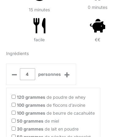
0 minutes
15 minutes
facile
€€
Ingrédients
–
+
personnes
120
grammes
de poudre de whey
100
grammes
de flocons d’avoine
100
grammes
de beurre de cacahuète
50
grammes
de miel
30
grammes
de lait en poudre
50
grammes
de pépites de chocolat