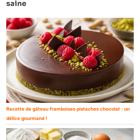
saine
pouvez prolonger sa
durée de vie en le
nettoyant délicatement
avec un chiffon
légèrement humide puis
en le séchant
soigneusement. 👩‍🍳
VARIÉTÉ DE PLATEAUX
ET EMBALLAGES POUR
PÂTISSERIE ⇢ Nous
proposons des plateaux
pour gâteaux ronds,
carrés et rectangulaires,
disponibles en or, or-noir,
argent et or-argent.
Découvrez également
nos boîtes pour gâteaux,
Recette de gâteau framboises pistaches chocolat : un
pâtisseries, roscones et
délice gourmand !
cupcakes, de différentes
tailles, en blanc ou kraft,
avec ou sans fenêtre,