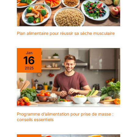
BRILLANT ⇢ Notre
plateau pour gâteaux
possède deux faces
lisses avec effet brillant,
vous permettant de
choisir le côté qui
Plan alimentaire pour réussir sa sèche musculaire
s’harmonise le mieux
avec vos desserts.
Pratique et élégant pour
Jan
16
dresser de gâteaux,
number cakes et letter
2025
cakes, présenter un
gâteau décoré pour
Halloween 🎃 ou une
délicieux Galette des Rois
🎄. 📏 DIMENSIONS ET
POLYVALENCE ⇢ Avec
ses dimensions 40 x 30
Programme d’alimentation pour prise de masse :
x 0,1 cm (épaisseur de 1
conseils essentiels
mm), ce plateau
rectangulaire est parfait
pour des gâteaux