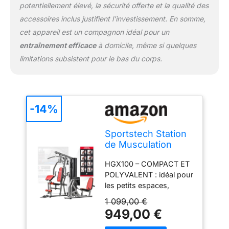
potentiellement élevé, la sécurité offerte et la qualité des
accessoires inclus justifient l’investissement. En somme,
cet appareil est un compagnon idéal pour un
entraînement efficace
à domicile, même si quelques
limitations subsistent pour le bas du corps.
-14%
Sportstech Station
de Musculation
HGX Home Gym
HGX100 – COMPACT ET
Multifonction
POLYVALENT : idéal pour
les petits espaces,
jusqu'à 30 exercices et
1 099,00 €
poids enfichables
949,00 €
jusqu'à 70 kg pour un
entraînement complet à