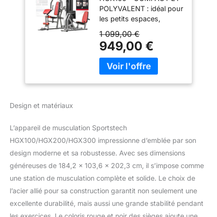
POLYVALENT : idéal pour
les petits espaces,
jusqu'à 30 exercices et
1 099,00 €
poids enfichables
949,00 €
jusqu'à 70 kg pour un
entraînement complet à
domicile.
ENTRAÎNEMENT
COMPLET DU CORPS :
travaillez dos, bras,
Design et matériaux
jambes, épaules et
abdominaux à la maison
L’appareil de musculation Sportstech
grâce à une station
HGX100/HGX200/HGX300 impressionne d’emblée par son
multifonction avec barre
de traction, poulies
design moderne et sa robustesse. Avec ses dimensions
extra-larges et poids
généreuses de 184,2 x 103,6 x 202,3 cm, il s’impose comme
enfichables intégrés.
une station de musculation complète et solide. Le choix de
EXERCICES VARIÉS :
l’acier allié pour sa construction garantit non seulement une
tirage vertical, développé,
extension et flexion des
excellente durabilité, mais aussi une grande stabilité pendant
jambes, biceps et triceps
les exercices. Le coloris rouge et noir des sièges ajoute une