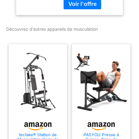
domicile.
ENTRAÎNEMENT
COMPLET DU CORPS :
travaillez dos, bras,
Découvrez d’autres appareils de musculation
jambes, épaules et
abdominaux à la maison
grâce à une station
multifonction avec barre
de traction, poulies
extra-larges et poids
enfichables intégrés.
EXERCICES VARIÉS :
tirage vertical, développé,
extension et flexion des
jambes, biceps et triceps
– une seule station
polyvalente adaptée aux
débutants comme aux
confirmés. CONFORT ET
SÉCURITÉ : rembourrage
tectake® Station de
PASYOU Presse à
en mousse EVA