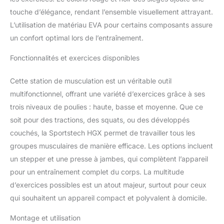
– une seule station
touche d’élégance, rendant l’ensemble visuellement attrayant.
polyvalente adaptée aux
L’utilisation de matériau EVA pour certains composants assure
débutants comme aux
confirmés. CONFORT ET
un confort optimal lors de l’entraînement.
SÉCURITÉ : rembourrage
en mousse EVA
Fonctionnalités et exercices disponibles
respirante, cadre et
câbles en acier renforcé,
Cette station de musculation est un véritable outil
pieds antidérapants et
multifonctionnel, offrant une variété d’exercices grâce à ses
construction stable pour
trois niveaux de poulies : haute, basse et moyenne. Que ce
un usage intensif.
soit pour des tractions, des squats, ou des développés
SPORTSTECH LIVE ET
QUALITÉ : entraînez-
couchés, la Sportstech HGX permet de travailler tous les
vous guidé avec
groupes musculaires de manière efficace. Les options incluent
l'application Sportstech
un stepper et une presse à jambes, qui complètent l’appareil
Live, profitez de la qualité
pour un entraînement complet du corps. La multitude
de la marque, du service
client et de la garantie.
d’exercices possibles est un atout majeur, surtout pour ceux
qui souhaitent un appareil compact et polyvalent à domicile.
Montage et utilisation