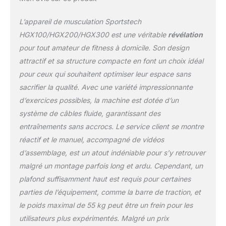
SÉCURITÉ : rembourrage
en mousse EVA
L’appareil de musculation Sportstech
respirante, cadre et
câbles en acier renforcé,
HGX100/HGX200/HGX300 est une véritable
révélation
pieds antidérapants et
pour tout amateur de fitness à domicile. Son design
construction stable pour
attractif et sa structure compacte en font un choix idéal
un usage intensif.
pour ceux qui souhaitent optimiser leur espace sans
SPORTSTECH LIVE ET
QUALITÉ : entraînez-
sacrifier la qualité. Avec une variété impressionnante
vous guidé avec
d’exercices possibles, la machine est dotée d’un
l'application Sportstech
système de câbles fluide, garantissant des
Live, profitez de la qualité
entraînements sans accrocs. Le service client se montre
de la marque, du service
client et de la garantie.
réactif et le manuel, accompagné de vidéos
d’assemblage, est un atout indéniable pour s’y retrouver
malgré un montage parfois long et ardu. Cependant, un
plafond suffisamment haut est requis pour certaines
parties de l’équipement, comme la barre de traction, et
le poids maximal de 55 kg peut être un frein pour les
utilisateurs plus expérimentés. Malgré un prix