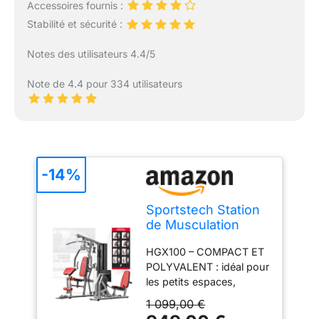
Accessoires fournis :
Stabilité et sécurité :
Notes des utilisateurs 4.4/5
Note de 4.4 pour 334 utilisateurs
-14%
Sportstech Station
de Musculation
HGX Home Gym
HGX100 – COMPACT ET
Multifonction
POLYVALENT : idéal pour
les petits espaces,
jusqu'à 30 exercices et
1 099,00 €
poids enfichables