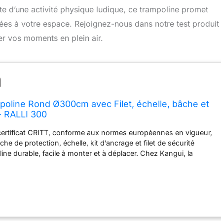
e d’une activité physique ludique, ce trampoline promet
aptées à votre espace. Rejoignez-nous dans notre test produit
r vos moments en plein air.
poline Rond Ø300cm avec Filet, échelle, bâche et
 - RALLI 300
certificat CRITT, conforme aux normes européennes en vigueur,
he de protection, échelle, kit d’ancrage et filet de sécurité
ine durable, facile à monter et à déplacer. Chez Kangui, la
ualité sont primordiales. Toute la structure est en acier galvanisé
ster aux intempéries. Tapis de saut en Permatron résistant,
es sur tout le pourtour pour une longue durée de vie Pour que
puisse s'amuser en toute sécurité, notre épaisse housse de
re parfaitement le cadre et les ressorts. La mousse EPE de 18
t 29 cm de large empêche les petites vagues Les avantages des