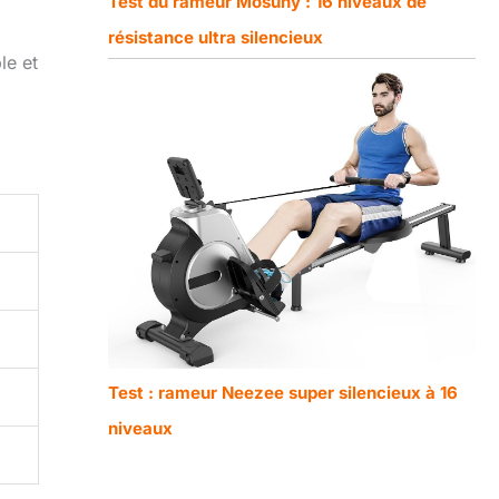
Test du rameur Mosuny : 16 niveaux de
résistance ultra silencieux
le et
Test : rameur Neezee super silencieux à 16
niveaux