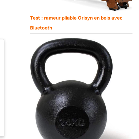
Test : rameur pliable Orisyn en bois avec
Bluetooth