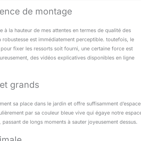
rs sur trampoline sont : une meilleure coordination des
rience de montage
n équilibre, le soutien et l’amélioration de l’endurance. Le
e l'énergie des enfants les plus actifs et a également un effet
e à la hauteur de mes attentes en termes de qualité des
 robustesse est immédiatement perceptible. toutefois, le
pour fixer les ressorts soit fourni, une certaine force est
eureusement, des vidéos explicatives disponibles en ligne
 et grands
ent sa place dans le jardin et offre suffisamment d’espace
ulièrement par sa couleur bleue vive qui égaye notre espac
e, passant de longs moments à sauter joyeusement dessus.
imale