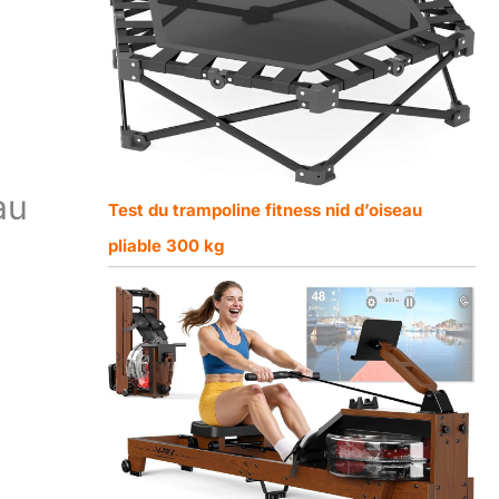
au
Test du trampoline fitness nid d’oiseau
pliable 300 kg