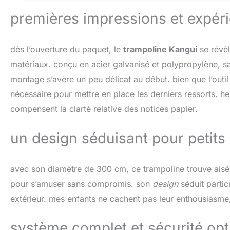
exercices régulie
premières impressions et expé
mouvements, un bo
trampoline canalis
apaisant.
dès l’ouverture du paquet, le
trampoline Kangui
se révèl
matériaux. conçu en acier galvanisé et polypropylène, sa
montage s’avère un peu délicat au début. bien que l’outil 
nécessaire pour mettre en place les derniers ressorts. h
compensent la clarté relative des notices papier.
un design séduisant pour petits
avec son diamètre de 300 cm, ce trampoline trouve aisém
pour s’amuser sans compromis. son
design
séduit partic
extérieur. mes enfants ne cachent pas leur enthousiasm
système complet et sécurité opt