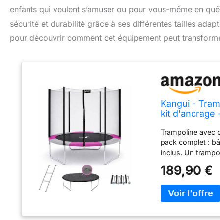
enfants qui veulent s’amuser ou pour vous-même en quêt
sécurité et durabilité grâce à ses différentes tailles ad
pour découvrir comment cet équipement peut transforme
Kangui - Tram
kit d'ancrage
Trampoline avec 
pack complet : bâc
inclus. Un trampol
robustesse et la q
189,90 €
à chaud pour rési
coutures renforcé
toute la famille 
protection recouv
mm d'épaisseur e