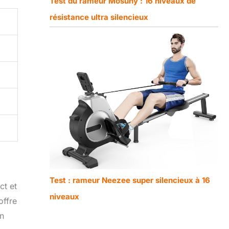
Test du rameur Mosuny : 16 niveaux de
résistance ultra silencieux
Test : rameur Neezee super silencieux à 16
ct et
niveaux
offre
on