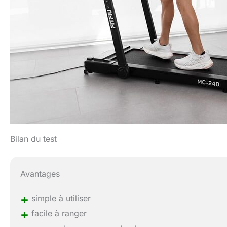
Bilan du test
Avantages
+
simple à utiliser
+
facile à ranger