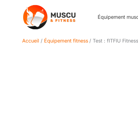
Aller
au
Équipement mus
contenu
Accueil
Équipement fitness
Test : fITFIU Fitne