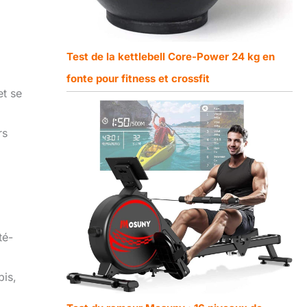
Test de la kettlebell Core-Power 24 kg en
fonte pour fitness et crossfit
et se
rs
té-
pis,