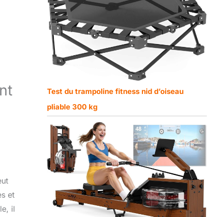
nt
Test du trampoline fitness nid d’oiseau
pliable 300 kg
eut
es et
e, il