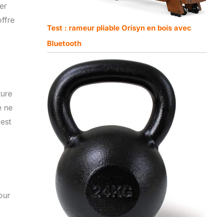
er
offre
Test : rameur pliable Orisyn en bois avec
Bluetooth
ture
e ne
 est
our