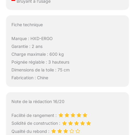
Bruyant à l’usage
sauter et 10 minutes de
natation. Un
entraînement rapide et
tonifiant, facile à
Fiche technique
démarrer Un cadeau
inoubliable : Personne
Marque : HXD-ERGO
ne regrette autant le
Garantie : 2 ans
plaisir de sauter sur
Charge maximale : 600 kg
trampoline qu'un
enfant ! Le mini-
Poignée réglable : 3 hauteurs
trampoline HXD-ERGO
Dimensions de la toile : 75 cm
est un cadeau idéal
Fabrication : Chine
pour Thanksgiving ou
Noël, qui offrira à votre
famille, vos amis ou
vos proches un
Note de la rédaction 16/20
moment inoubliable
Facilité de rangement :
Solidité de construction :
Qualité du rebond :