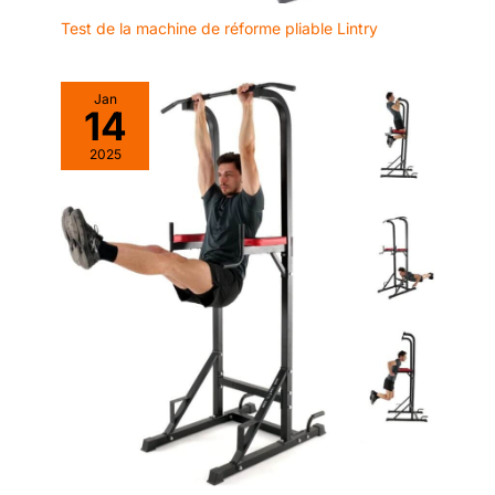
Avec seulement 5
Test de la machine de réforme pliable Lintry
minutes de
trampoline, vous
brûlez autant de
Jan
calories qu'avec 10
14
minutes de vélo, 10
minutes de corde à
2025
sauter et 10 minutes
de natation. Un
entraînement rapide
et tonifiant, facile à
démarrer Un cadeau
inoubliable :
Personne ne regrette
autant le plaisir de
sauter sur trampoline
qu'un enfant ! Le
mini-trampoline
HXD-ERGO est un
cadeau idéal pour
Thanksgiving ou