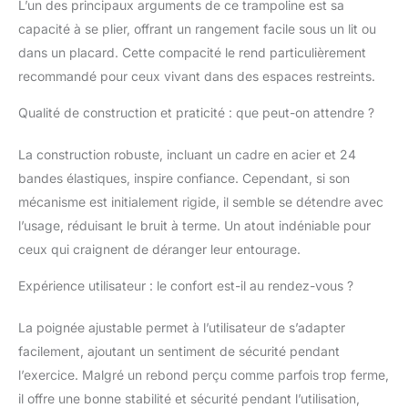
L’un des principaux arguments de ce trampoline est sa
Charge maximale : 600
capacité à se plier, offrant un rangement facile sous un lit ou
kg : Le trampoline est
fabriqué en PP durable
dans un placard. Cette compacité le rend particulièrement
et hautement élastique,
recommandé pour ceux vivant dans des espaces restreints.
avec 24 élastiques
élargis et épais, et un
Qualité de construction et praticité : que peut-on attendre ?
cadre en acier robuste.
Il peut supporter une
La construction robuste, incluant un cadre en acier et 24
charge dynamique de
bandes élastiques, inspire confiance. Cependant, si son
100 kg, une charge
mécanisme est initialement rigide, il semble se détendre avec
statique de 300 kg et
une charge maximale
l’usage, réduisant le bruit à terme. Un atout indéniable pour
de 600 kg. Débutant
ceux qui craignent de déranger leur entourage.
ou expert, le trampoline
HXD-ERGO vous
Expérience utilisateur : le confort est-il au rendez-vous ?
inspirera pour vos
sauts Construction
La poignée ajustable permet à l’utilisateur de s’adapter
triangulaire renforcée :
facilement, ajoutant un sentiment de sécurité pendant
Ce trampoline fiable est
l’exercice. Malgré un rebond perçu comme parfois trop ferme,
le choix idéal pour tous
les sauteurs. Ce
il offre une bonne stabilité et sécurité pendant l’utilisation,