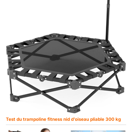
Test du trampoline fitness nid d’oiseau pliable 300 kg