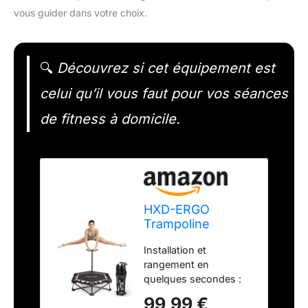
vous guider dans votre choix.
🔍
Découvrez si cet équipement est
celui qu’il vous faut pour vos séances
de fitness à domicile.
HXD-ERGO
Trampoline
Fitness Adulte
Installation et
Interieur
rangement en
Silencieuse
quelques secondes :
Pliable, Exercice
Le trampoline HXD-
Cardio Maison
99,99 €
ERGO ne nécessite