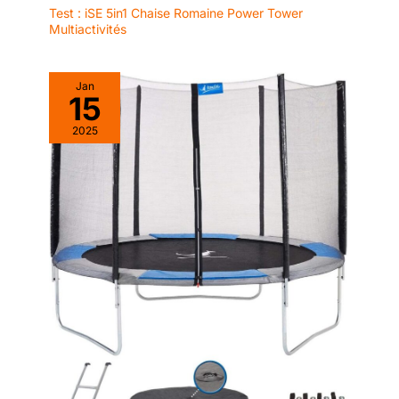
Noël, qui offrira à
Test : iSE 5in1 Chaise Romaine Power Tower
votre famille, vos
Multiactivités
amis ou vos proches
un moment
inoubliable
Jan
15
2025