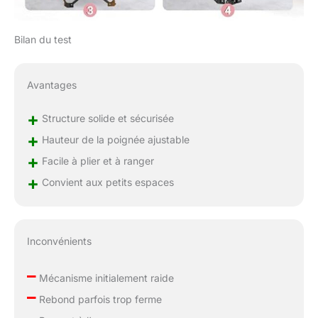
niveaux : le trampoline
est doté d'une poignée
Bilan du test
en mousse
antidérapante et
imperméable, réglable
Avantages
de 103 cm à 108 cm,
puis à 113 cm, ce qui le
+
Structure solide et sécurisée
rend adapté à tous les
âges et toutes les
+
Hauteur de la poignée ajustable
tailles. Toute la famille
+
Facile à plier et à ranger
peut profiter d'activités
sportives et de loisirs
+
Convient aux petits espaces
sur le trampoline
Seulement 5 minutes
par jour : Avec
seulement 5 minutes
Inconvénients
de trampoline, vous
brûlez autant de
–
Mécanisme initialement raide
calories qu'avec 10
–
minutes de vélo, 10
Rebond parfois trop ferme
minutes de corde à
–