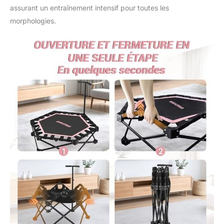
trampoline sans
assurant un entraînement intensif pour toutes les
assemblage élimine le
morphologies.
traditionnel
assemblage en
plusieurs parties et
dispose d'un cadre
triangulaire pliable
intégré, améliorant
considérablement sa
stabilité. Les pieds du
trampoline sont fixés
par des patins en
caoutchouc
antidérapants pour
réduire le bruit et
minimiser les
mouvements pendant
les sauts. Cela renforce
la sécurité lors de
l'utilisation du
trampoline Réglage de
la hauteur sur trois