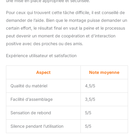
une mise en place appropriée et sécurisée.
✅【Cadeau parfait】 : le
trampoline Newan
Pour ceux qui trouvent cette tâche difficile, il est conseillé de
Fitness est un excellent
demander de l’aide. Bien que le montage puisse demander un
choix de cadeau pour les
certain effort, le résultat final en vaut la peine et le processus
adultes, les amateurs de
peut devenir un moment de coopération et d’interaction
sport et les façonneurs
de fitness. qui aiment le
positive avec des proches ou des amis.
sport pour Noël,
Expérience utilisateur et satisfaction
Thanksgiving,
anniversaire et autres
fêtes. Rappel : veuillez lire
Aspect
Note moyenne
le manuel de l'utilisateur
ou regarder la vidéo
Qualité du matériel
4,5/5
d'installation avant
l'installation. Ce
Facilité d’assemblage
3,5/5
processus d'installation
de la planche de fitness
est relativement simple,
Sensation de rebond
5/5
mais nécessite un certain
travail physique. Il est
Silence pendant l’utilisation
5/5
préférable d'installer