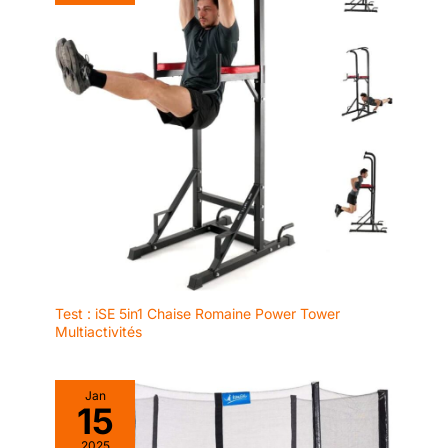
Newan ; si vous
rencontrez des
problèmes sur nos
produits, n'hésitez pas à
nous contacter avec
cette adresse e-mail ou à
contacter directement le
service client Amazon,
nous ferons de notre
mieux pour faire les
choses correctement.
Réponse rapide dans les
24 heures. Merci
beaucoup ~
Test : iSE 5in1 Chaise Romaine Power Tower
Multiactivités
Jan
15
2025