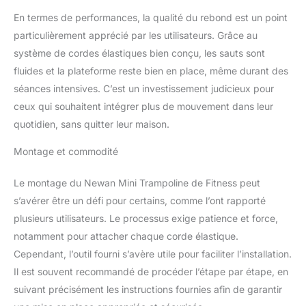
votre propre maison,
donc pas besoin de
En termes de performances, la qualité du rebond est un point
marcher à la salle de gym
particulièrement apprécié par les utilisateurs. Grâce au
✅ 【Musculation】 : le
système de cordes élastiques bien conçu, les sauts sont
trampoline de fitness
fluides et la plateforme reste bien en place, même durant des
Newan entraîne une
séances intensives. C’est un investissement judicieux pour
large gamme de groupes
musculaires, aide à
ceux qui souhaitent intégrer plus de mouvement dans leur
développer la masse
quotidien, sans quitter leur maison.
musculaire, renforcer les
muscles des épaules,
Montage et commodité
des hanches et des
jambes. Multifonction : le
Le montage du Newan Mini Trampoline de Fitness peut
trampoline d'intérieur
s’avérer être un défi pour certains, comme l’ont rapporté
Newan est également un
équipement parfait pour
plusieurs utilisateurs. Le processus exige patience et force,
perdre du poids. 10
notamment pour attacher chaque corde élastique.
minutes d'exercice de
Cependant, l’outil fourni s’avère utile pour faciliter l’installation.
rebond équivaut à 1
Il est souvent recommandé de procéder l’étape par étape, en
heure de jogging, 30
suivant précisément les instructions fournies afin de garantir
minutes de cyclisme ou
20 minutes de natation.