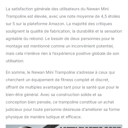
deux personnes
La satisfaction générale des utilisateurs du Newan Mini
✅【Service】 : fabriquer
des produits de haute
Trampoline est élevée, avec une note moyenne de 4,5 étoiles
qualité et être
sur 5 sur la plateforme Amazon. La majorité des critiques
enthousiasmé par
soulignent la qualité de fabrication, la durabilité et la sensation
chaque client est
agréable du rebond. Le besoin de deux personnes pour le
l'objectif du service
Newan ; si vous
montage est mentionné comme un inconvénient potentiel,
rencontrez des
mais cela n’enlève rien à l’expérience positive globale de son
problèmes sur nos
utilisation.
produits, n'hésitez pas à
nous contacter avec
En somme, le Newan Mini Trampoline s’adresse à ceux qui
cette adresse e-mail ou à
cherchent un équipement de fitness complet et discret,
contacter directement le
offrant de multiples avantages tant pour la santé que pour le
service client Amazon,
nous ferons de notre
bien-être général. Avec sa construction solide et sa
mieux pour faire les
conception bien pensée, ce trampoline constitue un achat
choses correctement.
judicieux pour toute personne désireuse d’améliorer sa forme
Réponse rapide dans les
physique de manière ludique et efficace.
24 heures. Merci
beaucoup ~