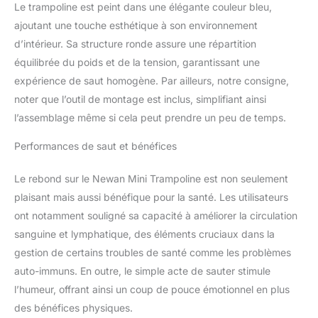
Le trampoline est peint dans une élégante couleur bleu,
adaptée aux articulations
par 30 cordes élastiques,
ajoutant une touche esthétique à son environnement
tuyau en acier épais de
d’intérieur. Sa structure ronde assure une répartition
3,8 cm de diamètre, 6
équilibrée du poids et de la tension, garantissant une
pieds supportent
expérience de saut homogène. Par ailleurs, notre consigne,
l'utilisateur jusqu'à 150
kg. ✅【Coussinets
noter que l’outil de montage est inclus, simplifiant ainsi
antidérapants, sûrs et
l’assemblage même si cela peut prendre un peu de temps.
confortables】 : les 6
pieds Newan recouverts
Performances de saut et bénéfices
d'un capuchon en
caoutchouc
Le rebond sur le Newan Mini Trampoline est non seulement
antidérapant, permettent
plaisant mais aussi bénéfique pour la santé. Les utilisateurs
au trampoline de réduire
ont notamment souligné sa capacité à améliorer la circulation
le bruit dans une mesure
maximale et une prise en
sanguine et lymphatique, des éléments cruciaux dans la
main plus stable pour
gestion de certains troubles de santé comme les problèmes
plus de sécurité et de
auto-immuns. En outre, le simple acte de sauter stimule
protection du sol, vous
l’humeur, offrant ainsi un coup de pouce émotionnel en plus
offre l'exercice que vous
voulez dans le confort de
des bénéfices physiques.