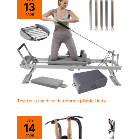
condition physique.
13
sport pour Noël,
Thanksgiving,
2025
anniversaire et autres
fêtes. Rappel : veuillez lire
le manuel de l'utilisateur
ou regarder la vidéo
d'installation avant
l'installation. Ce
processus d'installation
de la planche de fitness
est relativement simple,
mais nécessite un certain
travail physique. Il est
préférable d'installer
deux personnes
Test de la machine de réforme pliable Lintry
✅【Service】 : fabriquer
des produits de haute
qualité et être
Jan
enthousiasmé par
14
chaque client est
l'objectif du service
2025