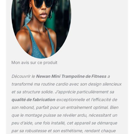
✅【Conception
structurelle stable】 : ce
trampoline de fitness est
fabriqué en maille PP
solide, surface de rebond
ronde anti-usure et
résistante aux
déchirures, suspension
adaptée aux articulations
par 30 cordes élastiques,
Mon avis sur ce produit
tuyau en acier épais de
3,8 cm de diamètre, 6
Découvrir le
Newan Mini Trampoline de Fitness
a
pieds supportent
transformé ma routine cardio avec son design silencieux
l'utilisateur jusqu'à 150
et sa structure solide. J’apprécie particulièrement sa
kg. ✅【Coussinets
qualité de fabrication
exceptionnelle et l’efficacité de
antidérapants, sûrs et
confortables】 : les 6
son rebond, parfait pour un entraînement optimal. Bien
pieds Newan recouverts
que le montage puisse se révéler ardu, nécessitant un
d'un capuchon en
peu d’aide, une fois installé, cet appareil se démarque
caoutchouc
par sa robustesse et son esthétisme, rendant chaque
antidérapant, permettent