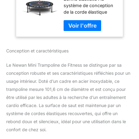
de 101,6 cm avec
système de conception
Rebond élastique
de la corde élastique
pour entraînement
avec 30 cordes épaisses
Cardio pour Adultes
de 8 mm de diamètre
(Charge maximale
offre une suspension
150 kg)
adaptée aux
articulations, réduit le
Conception et caractéristiques
bruit dans une mesure
maximale, offre plus de
stabilité et vous offre une
Le Newan Mini Trampoline de Fitness se distingue par sa
excellente expérience de
conception robuste et ses caractéristiques réfléchies pour un
saut. Outil spécial inclus
usage intérieur. Doté d’un cadre en acier inoxydable, ce
pour le montage.
trampoline mesure 101,6 cm de diamètre et est conçu pour
✅【Conception
structurelle stable】 : ce
être utilisé par les adultes à la recherche d’un entraînement
trampoline de fitness est
cardio efficace. La surface de saut est maintenue par un
fabriqué en maille PP
système de cordes élastiques recouvertes, qui offre un
solide, surface de rebond
rebond doux et silencieux, idéal pour une utilisation dans le
ronde anti-usure et
résistante aux
confort de chez soi.
déchirures, suspension