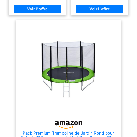
tout en profitant de vrais
heures de sauts et de rires. Les
moments de jeu ENTREE
ressorts solides ajoutent une
SIMPLE ET PRATIQUE : Ce
force de tension élevée,
trampoline d'extérieur est facile
transformant chaque saut en
à utiliser grâce au filet de
une explosion de joie. Ajoutez
sécurité avec porte zippée. Les
une touche de magie à votre
6 poteaux rembourrés, le
jardin et regardez vos enfants
couvre-ressorts et l'échelle
s'envoler vers le bonheur.
facilitent l'accès et les
SÉCURITÉ AVANT TOUT : Nous
descentes PROTECTION BIEN
savons que rien n'est plus
PENSEE : Ce trampoline est
important que la sécurité de vos
conçu pour limiter les petits
enfants. Notre filet de protection
accidents avec un filet de
enfant, résistant aux déchirures
protection, des poteaux en acier
et doté d'une ouverture zippée,
bien rembourrés, ainsi qu'un
assure une tranquillité d'esprit
tapis de saut proche de la
inégalée. Les poteaux
protection des ressorts pour
rembourrés et le tour de
éviter de coincer le pied
trampoline offrent une couche
STRUCTURE ROBUSTE ET
supplémentaire de sécurité,
FIABLE : Ce trampoline de jardin
faisant de ce trampoline le
est fabriqué en acier galvanisé
choix numéro un pour les
pour une grande longévité. Les
familles attentives. STABILITÉ
raccords en T fixés au cadre
ET ACCESSIBILITÉ : Imaginez
circulaire renforcent la stabilité
un trampoline exterieur enfant
et la résistance pour une
qui allie à la perfection stabilité
utilisation en toute confiance
et facilité d'accès. Grâce à ses
SPÉCIFICATIONS : Dimensions
pieds en W pour une bonne
totales : 180L x 180l x 200H cm.
stabilité et son échelle intégrée,
Charge max. : 120 kg
nos jeunes athlètes peuvent
Pack Premium Trampoline de Jardin Rond pour
(trampoline Ø 3 m), 100 kg
accéder à leur terrain de jeu