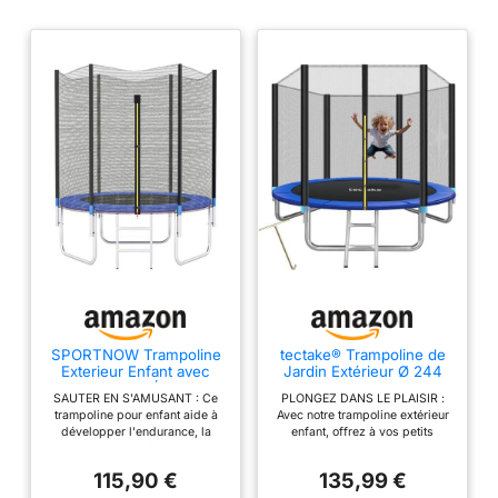
SPORTNOW Trampoline
tectake® Trampoline de
Exterieur Enfant avec
Jardin Extérieur Ø 244
Filet Sécurité Échelle Ø
cm Trampoline Rond
SAUTER EN S'AMUSANT : Ce
PLONGEZ DANS LE PLAISIR :
180cm
avec Échelle, Filet de
trampoline pour enfant aide à
Avec notre trampoline extérieur
Protection & Tour
développer l'endurance, la
enfant, offrez à vos petits
rembourré, Enfants
coordination, l'équilibre et
l'aventure d'une vie. Sa
Adultes Certifié GS pour
l'agilité. Avec ce trampoline, vos
robustesse et son excellente
Une Sécurité Maximale
115,90 €
135,99 €
enfants se dépensent à volonté
élasticité garantissent des