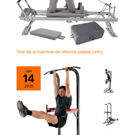
compact permet de le ranger facilement sous le canapé ou
réduit permet une installation
derrière une porte. RÉPONSE RAPIDE ET PRIORITÉ AU CLIENT :
flexible, même dans un angle,
Le tapis de marche FOUSAE est idéal pour les entraînements à
sans sacrifier d'espace.
domicile, adapté à tous les âges, et constitue le choix idéal
pour une salle de sport à domicile ou comme cadeau. Pour
toute question, notre équipe après-vente professionnelle vous
répondra sous 18 heures.
Test de la machine de réforme pliable Lintry
Jan
14
2025