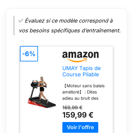
✅
Évaluez si ce modèle correspond à
vos besoins spécifiques d’entraînement.
-6%
UMAY Tapis de
Course Pliable
14KM/H
【Moteur sans balais
amélioré】 : Dites
adieu au bruit des
moteurs à balais. Ce
169,99 €
tapis de course
159,99 €
professionnel est
équipé d'un nouveau
moteur sans balais