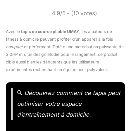
4.9/5 - (10 votes)
Avec le
tapis de course pliable UMAY
, les amateurs de
fitness à domicile peuvent profiter d’un appareil à la fois
compact
et performant. Doté d’une motorisation puissante de
3.0HP et d’un design étudié pour le rangement, ce produit
cible aussi bien les débutants que les utilisateurs
expérimentés recherchant un équipement polyvalent.
🔍
Découvrez comment ce tapis peut
optimiser votre espace
d’entraînement à domicile.