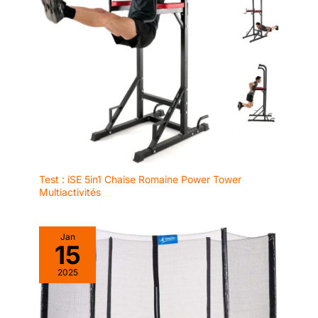
offrant à chaque
course la souplesse
et l'élasticité d'une
piste en caoutchouc.
【Partage familial】 :
Ce tapis de marche
electrique répond aux
besoins de toute la
famille. La barre de
maintien à 110 cm
assure la sécurité
pour toutes les tailles.
Test : iSE 5in1 Chaise Romaine Power Tower
La bande de course
Multiactivités
de 103*40 cm est
idéale pour le sprint et
le jogging. Il supporte
Jan
jusqu'à 136 kg, solide
15
et durable. Avec 12
modes préréglés,
2025
doubles porte-
gobelets et support
pour