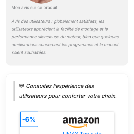
pliable affiche en
temps réel votre
Mon avis sur ce produit
fréquence cardiaque
et les calories brûlées,
Avis des utilisateurs : globalement satisfaits, les
vous fournissant ainsi
utilisateurs apprécient la facilité de montage et la
des données
performance silencieuse du moteur, bien que quelques
d'entraînement
améliorations concernant les programmes et le manuel
complètes. Les
boutons de
soient souhaitées.
pause/arrêt et de
réglage de la vitesse
situés sur les barres
d'appui garantissent
la sécurité de
💬
Consultez l’expérience des
l'exercice et vous
permettent d'adapter
utilisateurs pour conforter votre choix.
les programmes
d'entraînement à vos
besoins individuels.
-6%
De plus, le tapis de
course propose 12
programmes
UMAY Tapis de