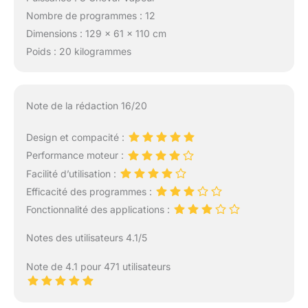
【Partage familial】 : Ce
Nombre de programmes : 12
tapis de marche
Dimensions : 129 x 61 x 110 cm
electrique répond aux
Poids : 20 kilogrammes
besoins de toute la
famille. La barre de
maintien à 110 cm
assure la sécurité pour
Note de la rédaction 16/20
toutes les tailles. La
bande de course de
Design et compacité :
103*40 cm est idéale
pour le sprint et le
Performance moteur :
jogging. Il supporte
Facilité d’utilisation :
jusqu'à 136 kg, solide
Efficacité des programmes :
et durable. Avec 12
Fonctionnalité des applications :
modes préréglés,
doubles porte-gobelets
Notes des utilisateurs 4.1/5
et support pour
téléphone/tablette, il
Note de 4.1 pour 471 utilisateurs
combine sport et
divertissement.