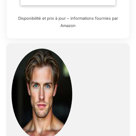
amélioré avec une
structure interne
précise qui réduit les
Disponibilité et prix à jour – informations fournies par
frottements
Amazon
mécaniques. Même à
haute vitesse, il ne
dérangera pas votre
famille ou vos voisins.
La durée de vie du
moteur sans balais
est quatre fois
supérieure à celle du
moteur à balais et sa
consommation
d'énergie est réduite à
un quart, ce qui est
plus écologique et
économique.
【Entraînement
personnalisé】Ce
tapis de marche