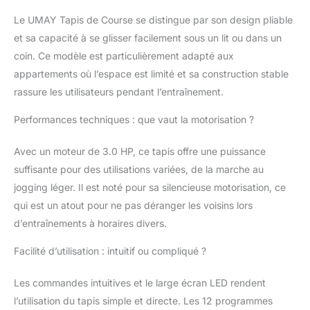
La durée de vie du
moteur sans balais est
Le UMAY Tapis de Course se distingue par son design pliable
quatre fois supérieure à
et sa capacité à se glisser facilement sous un lit ou dans un
celle du moteur à balais
coin. Ce modèle est particulièrement adapté aux
et sa consommation
d'énergie est réduite à
appartements où l’espace est limité et sa construction stable
un quart, ce qui est
rassure les utilisateurs pendant l’entraînement.
plus écologique et
économique.
Performances techniques : que vaut la motorisation ?
【Entraînement
personnalisé】Ce tapis
Avec un moteur de 3.0 HP, ce tapis offre une puissance
de marche pliable
suffisante pour des utilisations variées, de la marche au
affiche en temps réel
jogging léger. Il est noté pour sa silencieuse motorisation, ce
votre fréquence
cardiaque et les
qui est un atout pour ne pas déranger les voisins lors
calories brûlées, vous
d’entraînements à horaires divers.
fournissant ainsi des
données
Facilité d’utilisation : intuitif ou compliqué ?
d'entraînement
complètes. Les
Les commandes intuitives et le large écran LED rendent
boutons de pause/arrêt
l’utilisation du tapis simple et directe. Les 12 programmes
et de réglage de la