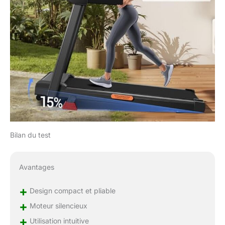
modes prédéfinis
soigneusement
conçus, chacun
apportant une nouvelle
expérience. De plus, 3
modes de compte à
rebours vous aident à
gérer efficacement
votre temps ou vos
calories brûlées. Les
capteurs de fréquence
cardiaque et les
boutons de
Bilan du test
demarrer/arrêt/réglage
de la vitesse sur les
poignées assurent
Avantages
votre sécurité. 【Triple
absorption des
+
Design compact et pliable
chocs】: Ce treadmill
+
utilise une technologie
Moteur silencieux
de bande de roulement
+
Utilisation intuitive