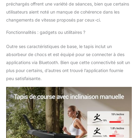
préchargés offrent une variété de séances, bien que certains
vitesse situés sur les
barres d'appui
utilisateurs aient noté un manque de cohérence dans les
garantissent la sécurité
changements de vitesse proposés par ceux-ci.
de l'exercice et vous
permettent d'adapter
Fonctionnalités : gadgets ou utilitaires ?
les programmes
d'entraînement à vos
Outre ses caractéristiques de base, le tapis inclut un
besoins individuels. De
absorbeur de chocs et est équipé pour se connecter à des
plus, le tapis de course
applications via Bluetooth. Bien que cette connectivité soit un
propose 12
programmes prédéfinis
plus pour certains, d’autres ont trouvé l’application fournie
soigneusement conçus
peu satisfaisante.
et 3 modes de compte
à rebours pour vous
aider à gérer
efficacement la durée
de votre entraînement
ou les calories brûlées.
【12+3 modes
prédéfinis】 : Notre
tapis roulant offre 12