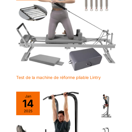
utilise une
indispensable. 【Facile à
ranger】: Grâce à ses roulettes
technologie de bande
intégrées, vous pouvez le
de roulement
déplacer sans effort vers le
bureau, la chambre ou toute
composite à 7
autre pièce. Son encombrement
couches, chaque
réduit permet une installation
couche représentant
flexible, même dans un angle,
sans sacrifier d'espace.
l'engagement ultime
envers la qualité et les
détails. Associé à 8
amortisseurs haute
performance intégrés
et 2 coussinets
d'amortissement en
Test de la machine de réforme pliable Lintry
nid d'abeille externes,
il forme un système
complet
Jan
14
d'amortissement. Il
absorbe efficacement
2025
les chocs, réduit la
charge sur les
articulations, vous