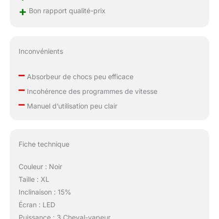
composite à 7
+
Bon rapport qualité-prix
couches, chaque
couche représentant
l'engagement ultime
envers la qualité et les
Inconvénients
détails. Associé à 8
amortisseurs haute
–
performance intégrés
Absorbeur de chocs peu efficace
et 2 coussinets
–
Incohérence des programmes de vitesse
d'amortissement en nid
–
d'abeille externes, il
Manuel d’utilisation peu clair
forme un système
complet
d'amortissement. Il
Fiche technique
absorbe efficacement
les chocs, réduit la
charge sur les
Couleur : Noir
articulations, vous
Taille : XL
offrant à chaque
Inclinaison : 15%
course la souplesse et
Écran : LED
l'élasticité d'une piste
en caoutchouc.
Puissance : 3 Cheval-vapeur