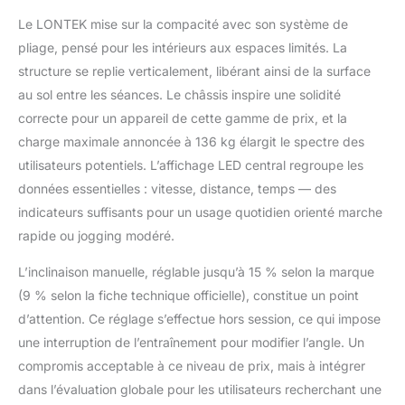
20 % et permet un
Le LONTEK mise sur la compacité avec son système de
entraînement
pliage, pensé pour les intérieurs aux espaces limités. La
domestique efficace.
【Amortissement
structure se replie verticalement, libérant ainsi de la surface
triple 】 : Ce tapis de
au sol entre les séances. Le châssis inspire une solidité
marche pliable
correcte pour un appareil de cette gamme de prix, et la
inclinable utilise une
charge maximale annoncée à 136 kg élargit le spectre des
technologie de bande
utilisateurs potentiels. L’affichage LED central regroupe les
de roulement
composite à 7 couches,
données essentielles : vitesse, distance, temps — des
associée à
indicateurs suffisants pour un usage quotidien orienté marche
8 amortisseurs haute
rapide ou jogging modéré.
performance intégrés
et 2 tapis
L’inclinaison manuelle, réglable jusqu’à 15 % selon la marque
d’amortissement
(9 % selon la fiche technique officielle), constitue un point
externes, formant un
système
d’attention. Ce réglage s’effectue hors session, ce qui impose
d’amortissement
une interruption de l’entraînement pour modifier l’angle. Un
complet. Il absorbe
compromis acceptable à ce niveau de prix, mais à intégrer
efficacement les forces
dans l’évaluation globale pour les utilisateurs recherchant une
d’impact et réduit la