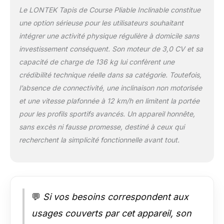
d’amortissement
Le LONTEK Tapis de Course Pliable Inclinable constitue
externes, formant un
une option sérieuse pour les utilisateurs souhaitant
système
intégrer une activité physique régulière à domicile sans
d’amortissement
investissement conséquent. Son moteur de 3,0 CV et sa
complet. Il absorbe
efficacement les
capacité de charge de 136 kg lui confèrent une
forces d’impact et
crédibilité technique réelle dans sa catégorie. Toutefois,
réduit la sollicitation
l’absence de connectivité, une inclinaison non motorisée
des articulations,
et une vitesse plafonnée à 12 km/h en limitent la portée
vous offrant à
chaque course la
pour les profils sportifs avancés. Un appareil honnête,
souplesse et
sans excès ni fausse promesse, destiné à ceux qui
l’élasticité d’un tapis
recherchent la simplicité fonctionnelle avant tout.
en plastique.
【Amélioration du
moteur ultra-
silencieux]】: Ce
tapis roulant
💬
Si vos besoins correspondent aux
electrique pliable est
équipé d’un moteur
usages couverts par cet appareil, son
brushless de dernière