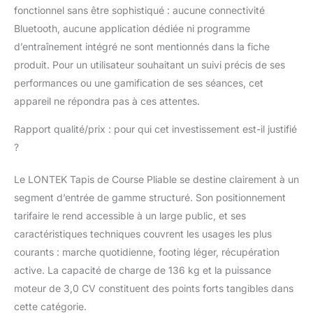
fonctionnel sans être sophistiqué : aucune connectivité
136 kg, il convient à des
utilisateurs de toutes
Bluetooth, aucune application dédiée ni programme
tailles. 【Aucun
d’entraînement intégré ne sont mentionnés dans la fiche
montage requis】: ce
produit. Pour un utilisateur souhaitant un suivi précis de ses
tapis de course
performances ou une gamification de ses séances, cet
motorisé inclinable est
immédiatement prêt à
appareil ne répondra pas à ces attentes.
l'usage. Grâce à ses
roulettes intégrées,
Rapport qualité/prix : pour qui cet investissement est-il justifié
vous pouvez le
?
déplacer sans effort
vers le bureau, la
Le LONTEK Tapis de Course Pliable se destine clairement à un
chambre ou toute autre
segment d’entrée de gamme structuré. Son positionnement
pièce. Son
tarifaire le rend accessible à un large public, et ses
encombrement réduit
permet une installation
caractéristiques techniques couvrent les usages les plus
flexible, même dans un
courants : marche quotidienne, footing léger, récupération
angle, sans sacrifier
active. La capacité de charge de 136 kg et la puissance
d'espace.
moteur de 3,0 CV constituent des points forts tangibles dans
cette catégorie.