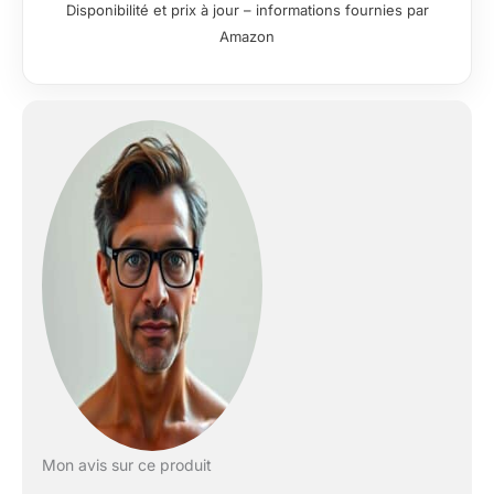
de 60 % et améliore la
Disponibilité et prix à jour – informations fournies par
protection des
Amazon
genoux de 30 %,
réduisant ainsi le
risque de blessures. Il
renforce également
l’endurance
cardiovasculaire de
20 % et permet un
entraînement
domestique efficace.
【Amortissement
triple 】 : Ce tapis de
marche pliable
inclinable utilise une
technologie de bande
de roulement
composite à
7 couches, associée
à 8 amortisseurs
haute performance
Mon avis sur ce produit
intégrés et 2 tapis