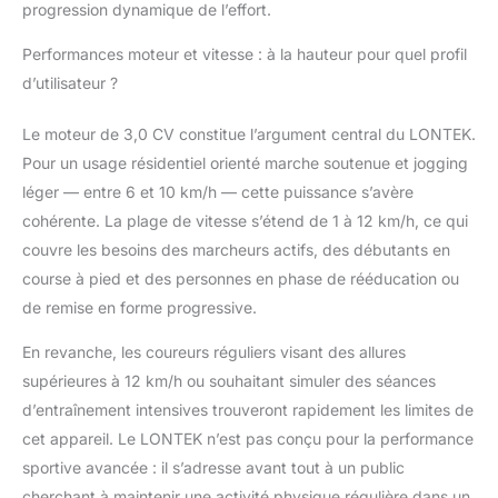
sollicitation des
progression dynamique de l’effort.
articulations, vous
Performances moteur et vitesse : à la hauteur pour quel profil
offrant à chaque
course la souplesse et
d’utilisateur ?
l’élasticité d’un tapis en
plastique.
Le moteur de 3,0 CV constitue l’argument central du LONTEK.
【Amélioration du
Pour un usage résidentiel orienté marche soutenue et jogging
moteur ultra-
léger — entre 6 et 10 km/h — cette puissance s’avère
silencieux]】: Ce tapis
roulant electrique
cohérente. La plage de vitesse s’étend de 1 à 12 km/h, ce qui
pliable est équipé d’un
couvre les besoins des marcheurs actifs, des débutants en
moteur brushless de
course à pied et des personnes en phase de rééducation ou
dernière génération.
de remise en forme progressive.
Par rapport aux
moteurs à balais
En revanche, les coureurs réguliers visant des allures
classiques, il offre un
supérieures à 12 km/h ou souhaitant simuler des séances
niveau sonore réduit
(< 45 décibels), une
d’entraînement intensives trouveront rapidement les limites de
consommation
cet appareil. Le LONTEK n’est pas conçu pour la performance
d’énergie plus faible
sportive avancée : il s’adresse avant tout à un public
(< 0,5 kWh) et une
cherchant à maintenir une activité physique régulière dans un