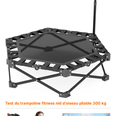
Test du trampoline fitness nid d’oiseau pliable 300 kg