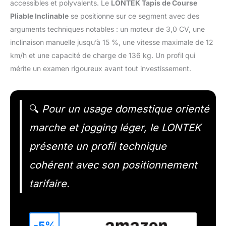
accessibles et polyvalents. Le
LONTEK Tapis de Course
Pliable Inclinable
se positionne sur ce segment avec des
arguments techniques notables : un moteur de 3,0 CV, une
inclinaison manuelle jusqu’à 15 %, une vitesse maximale de 12
km/h et une capacité de charge de 136 kg. Un profil qui
mérite un examen rigoureux avant tout investissement.
🔍
Pour un usage domestique orienté
marche et jogging léger, le LONTEK
présente un profil technique
cohérent avec son positionnement
tarifaire.
-5%