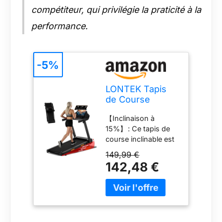
compétiteur, qui privilégie la praticité à la
performance.
-5%
LONTEK Tapis
de Course
Pliable Inclinable
【Inclinaison à
15%
15%】 : Ce tapis de
course inclinable est
doté d’une
149,99 €
inclinaison réglable
142,48 €
jusqu’à 15%, simulant
une expérience de
course en montagne
réaliste. Il augmente
la dépense calorique