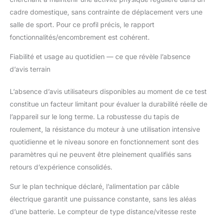
durée de vie prolongée
de 8 à 10 ans. Profitez
cadre domestique, sans contrainte de déplacement vers une
d’une utilisation
salle de sport. Pour ce profil précis, le rapport
silencieuse,
fonctionnalités/encombrement est cohérent.
économique et durable.
【Tapis de course
Fiabilité et usage au quotidien — ce que révèle l’absence
pliable】: Ce tapis de
d’avis terrain
marche electrique se
plie en un tournemain
L’absence d’avis utilisateurs disponibles au moment de ce test
pour économiser de
l’espace. Une fois
constitue un facteur limitant pour évaluer la durabilité réelle de
déplié, ses dimensions
l’appareil sur le long terme. La robustesse du tapis de
sont de
roulement, la résistance du moteur à une utilisation intensive
115 × 59 × 100 cm, et
quotidienne et le niveau sonore en fonctionnement sont des
une fois plié, il ne fait
que 12 cm d’épaisseur,
paramètres qui ne peuvent être pleinement qualifiés sans
ce qui lui permet de se
retours d’expérience consolidés.
glisser facilement dans
n’importe quel recoin.
Sur le plan technique déclaré, l’alimentation par câble
D’un poids de 20 kg et
électrique garantit une puissance constante, sans les aléas
d’une capacité
d’une batterie. Le compteur de type distance/vitesse reste
maximale de charge de