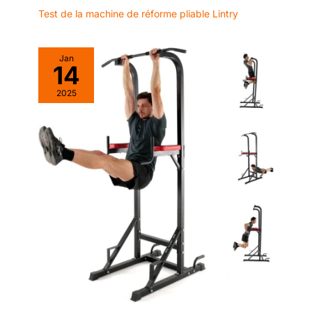
roulettes intégrées,
Test de la machine de réforme pliable Lintry
vous pouvez le
déplacer sans effort
vers le bureau, la
Jan
14
chambre ou toute
autre pièce. Son
2025
encombrement réduit
permet une
installation flexible,
même dans un angle,
sans sacrifier
d'espace.