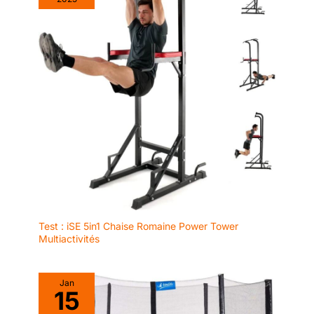
Amazon > Retrouvez vos
commandes > Cliquez sur le
vendeur > Cliquez sur « Poser
une question ».
Test : iSE 5in1 Chaise Romaine Power Tower
Multiactivités
Jan
15