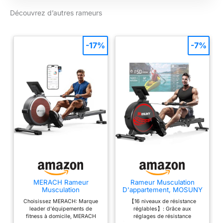
Découvrez d’autres rameurs
-17%
-7%
MERACH Rameur
Rameur Musculation
Musculation
D'appartement, MOSUNY
D'appartement, 16
16 Niveaux de Résistance
Choisissez MERACH: Marque
【16 niveaux de résistance
Niveaux de Résistance,
Rameur Magnétique,
leader d'équipements de
réglables】: Grâce aux
Rameur Magnétique
Glissières doubles
fitness à domicile, MERACH
réglages de résistance
Silencieux avec APP
améliorées, Ultra