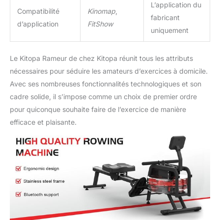
à KINOMAP : la machine
L’application du
Compatibilité
Kinomap
,
à ramer se connecte via
fabricant
Bluetooth à l'application
d’application
FitShow
uniquement
Kinomap. Une variété de
vidéos de fitness et de
fonctionnalités sont
Le Kitopa Rameur de chez Kitopa réunit tous les attributs
disponibles pour vous
nécessaires pour séduire les amateurs d’exercices à domicile.
aider à mieux vous
Avec ses nombreuses fonctionnalités technologiques et son
entraîner, à rivaliser avec
des amis et à améliorer
cadre solide, il s’impose comme un choix de premier ordre
votre plaisir physique.
pour quiconque souhaite faire de l’exercice de manière
Veuillez contacter Kitopa
efficace et plaisante.
après l'achat pour
obtenir le code
d'activation Kinomap
Service client : Nous
offrons 2 ans de support
après-vente pour la
machine à ramer.
Retours/échanges
gratuits dans les 1 mois,
remplacement gratuit