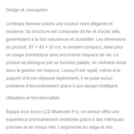
de rame équivalent à 60
Design et conception
minutes de course.
Chaque barre entraîne
plus de 85 % des
Le Kitopa Rameur arbore une couleur noire élégante et
groupes musculaires de
moderne. Sa structure est composée de fer et d’acier allié,
votre corps, ce qui vous
garantissant à la fois robustesse et durabilité. Les dimensions
aide à perdre du poids, à
du produit, 97 x 45 x 31 cm, le rendent compact, idéal pour
améliorer la fonction
cardio-pulmonaire et à
un usage domestique sans encombrer l’espace de vie. Le
soulager le stress.
produit se distingue par sa fonction pliable, un véritable atout
Résistance à l'eau plus
dans la gestion de l’espace. Lorsqu’il est replié, même si le
forte : le nouveau rameur
support d’écran dépasse légèrement, il ne pose aucun
mis à jour dispose d'une
conception de lame à 12
problème d’encombrement grâce à son design intelligent.
hélices. La surface de la
Utilisation et fonctionnalités
pale est quatre fois plus
grande que celle des 3
pales traditionnelles. Par
Équipé d’un écran LCD Bluetooth Pro, ce rameur offre une
conséquent, la valeur de
expérience d’entraînement améliorée grâce à des métriques
résistance est également
précises et en temps réel. L’ergonomie du siège et des
4 fois plus élevée, ce qui