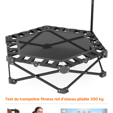
Test du trampoline fitness nid d’oiseau pliable 300 kg