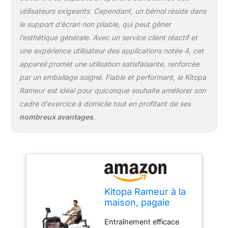
l'angle de l'écran en
utilisateurs exigeants. Cependant, un bémol réside dans
fonction de vos besoins
le support d’écran non pliable, qui peut gêner
pour une visibilité
optimale. L'écran clair
l’esthétique générale. Avec un service client réactif et
affiche les scans, le
une expérience utilisateur des applications notée 4, cet
temps, la distance, les
appareil promet une utilisation satisfaisante, renforcée
calories, le nombre et le
par un emballage soigné. Fiable et performant, le Kitopa
total, ce qui vous aide à
suivre vos performances
Rameur est idéal pour quiconque souhaite améliorer son
de fitness et à ajuster
cadre d’exercice à domicile tout en profitant de ses
votre programme.
nombreux avantages
.
Sécurité et stabilité : la
machine à ramer pour la
maison est fabriquée
avec un cadre en acier
de qualité industrielle.
Charge maximale de 150
kg, convient à presque
Kitopa Rameur à la
tous les utilisateurs. Les
maison, pagaie
rails en aluminium
avec moniteur
minimisent l'usure et
Entraînement efficace
Bluetooth et