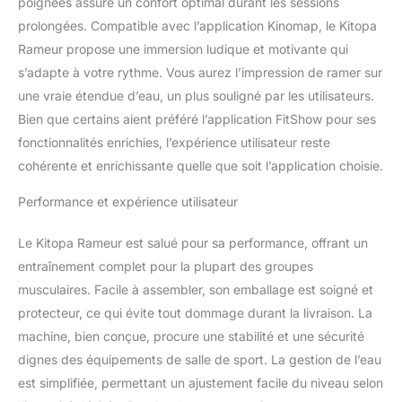
poignées assure un confort optimal durant les sessions
rend l'aviron plus réaliste
et plus stimulant. Cette
prolongées. Compatible avec l’application Kinomap, le Kitopa
caractéristique fait de
Rameur propose une immersion ludique et motivante qui
cette pagaie un choix
s’adapte à votre rythme. Vous aurez l’impression de ramer sur
idéal pour ceux qui
une vraie étendue d’eau, un plus souligné par les utilisateurs.
souhaitent intensifier leur
entraînement. Affichage
Bien que certains aient préféré l’application FitShow pour ses
numérique réglable :
fonctionnalités enrichies, l’expérience utilisateur reste
vous pouvez ajuster
cohérente et enrichissante quelle que soit l’application choisie.
l'angle de l'écran en
fonction de vos besoins
Performance et expérience utilisateur
pour une visibilité
optimale. L'écran clair
Le Kitopa Rameur est salué pour sa performance, offrant un
affiche les scans, le
entraînement complet pour la plupart des groupes
temps, la distance, les
calories, le nombre et le
musculaires. Facile à assembler, son emballage est soigné et
total, ce qui vous aide à
protecteur, ce qui évite tout dommage durant la livraison. La
suivre vos performances
machine, bien conçue, procure une stabilité et une sécurité
de fitness et à ajuster
dignes des équipements de salle de sport. La gestion de l’eau
votre programme.
Sécurité et stabilité : la
est simplifiée, permettant un ajustement facile du niveau selon
machine à ramer pour la