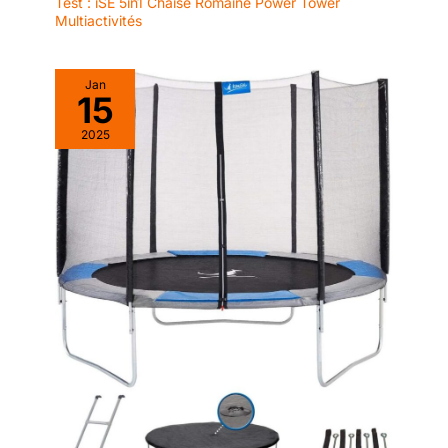
Test : iSE 5in1 Chaise Romaine Power Tower
offrons 2 ans de support
Multiactivités
après-vente pour la
machine à ramer.
Retours/échanges
Jan
15
gratuits dans les 1 mois,
remplacement gratuit
2025
des pièces dans les 2
ans. L'équipe
professionnelle du
service client offre des
solutions satisfaisantes
dans les 24 heures.
Achetez en toute
confiance et sans souci