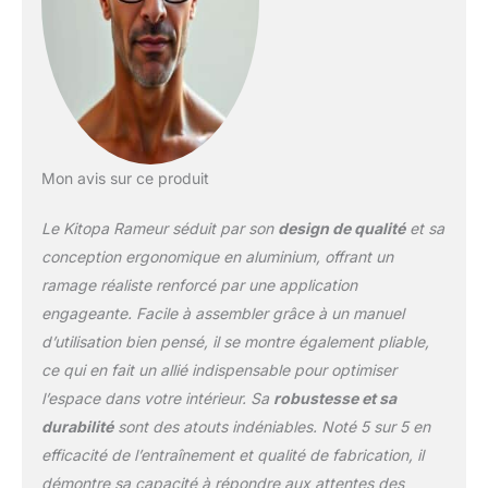
soulager le stress.
Résistance à l'eau plus
forte : le nouveau rameur
mis à jour dispose d'une
conception de lame à 12
hélices. La surface de la
pale est quatre fois plus
grande que celle des 3
Mon avis sur ce produit
pales traditionnelles. Par
conséquent, la valeur de
Le Kitopa Rameur séduit par son
design de qualité
et sa
résistance est également
conception ergonomique en aluminium, offrant un
4 fois plus élevée, ce qui
ramage réaliste renforcé par une application
rend l'aviron plus réaliste
engageante. Facile à assembler grâce à un manuel
et plus stimulant. Cette
caractéristique fait de
d’utilisation bien pensé, il se montre également pliable,
cette pagaie un choix
ce qui en fait un allié indispensable pour optimiser
idéal pour ceux qui
l’espace dans votre intérieur. Sa
robustesse et sa
souhaitent intensifier leur
durabilité
sont des atouts indéniables. Noté 5 sur 5 en
entraînement. Affichage
numérique réglable :
efficacité de l’entraînement et qualité de fabrication, il
vous pouvez ajuster
démontre sa capacité à répondre aux attentes des