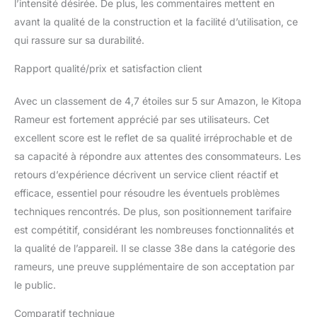
l’intensité désirée. De plus, les commentaires mettent en
maison est fabriquée
avant la qualité de la construction et la facilité d’utilisation, ce
avec un cadre en acier
qui rassure sur sa durabilité.
de qualité industrielle.
Charge maximale de 150
Rapport qualité/prix et satisfaction client
kg, convient à presque
tous les utilisateurs. Les
Avec un classement de 4,7 étoiles sur 5 sur Amazon, le Kitopa
rails en aluminium
minimisent l'usure et
Rameur est fortement apprécié par ses utilisateurs. Cet
prolongent la durée de
excellent score est le reflet de sa qualité irréprochable et de
vie de l'appareil.
sa capacité à répondre aux attentes des consommateurs. Les
L’amortisseur renforcé au
retours d’expérience décrivent un service client réactif et
centre de la machine à
ramer aide à maintenir
efficace, essentiel pour résoudre les éventuels problèmes
l’équilibre sur des terrains
techniques rencontrés. De plus, son positionnement tarifaire
irréguliers, ajustez-le
est compétitif, considérant les nombreuses fonctionnalités et
selon vos besoins sans
la qualité de l’appareil. Il se classe 38e dans la catégorie des
vous soucier de
rameurs, une preuve supplémentaire de son acceptation par
l’équilibre/de l’inclinaison.
Fournit une rame stable
le public.
et améliore l'efficacité.
Facile à assembler et
Comparatif technique