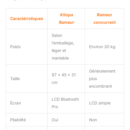
gagne de l'espace :
chaque détail de la
Kitopa
Rameur
machine à ramer sur eau
Caractéristiques
est conçu
Rameur
concurrent
ergonomiquement. Avec
roues de transport
Selon
intégrées, il peut être
l’emballage,
facilement déplacé dans
Poids
Environ 30 kg
léger et
votre maison. Stocké en
maniable
position verticale contre
un mur, il permet
d'économiser de
Généralement
97 x 45 x 31
l'espace. Montage facile
Taille
plus
cm
de la machine à ramer en
encombrant
20 minutes (85% pré-
assemblée). Équipé
LCD Bluetooth
d'une pompe à eau
Écran
LCD simple
Pro
électrique pour un
remplissage d'eau sans
effort. Pratique cadeau :
Pliabilité
Oui
Non
abonnement de 30 jours