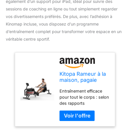
également d’un support pour iPad, idéal pour suivre des
sessions de coaching en ligne ou tout simplement regarder
vos divertissements préférés. De plus, avec l’adhésion à
Kinomap incluse, vous disposez d’un programme
d’entraînement complet pour transformer votre espace en un
véritable centre sportif.
Kitopa Rameur à la
maison, pagaie
avec moniteur
Entraînement efficace
Bluetooth et
pour tout le corps : selon
support pour iPad,
des rapports
rameur d'eau max.
scientifiques, le rameur
150 kg, stockage
est une combinaison
vertical, compatible
d'entraînement aérobie
avec l'application
et anaérobie. 20 minutes
Kinomap