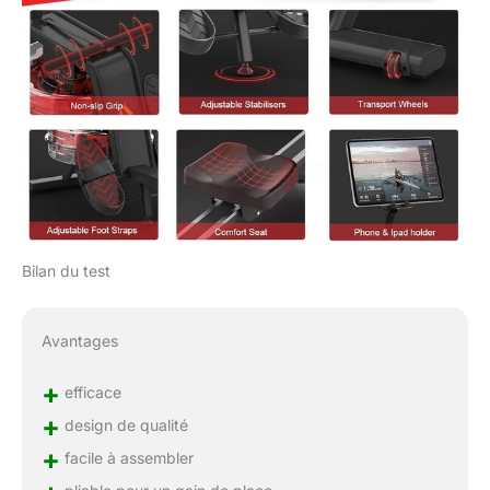
des pièces dans les 2
ans. L'équipe
professionnelle du
service client offre des
solutions satisfaisantes
dans les 24 heures.
Achetez en toute
confiance et sans souci
Bilan du test
Avantages
+
efficace
+
design de qualité
+
facile à assembler
pliable pour un gain de place