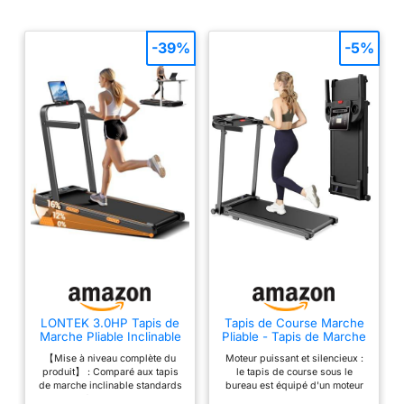
-39%
-5%
LONTEK 3.0HP Tapis de
Tapis de Course Marche
Marche Pliable Inclinable
Pliable - Tapis de Marche
16%,Accoudoirs
Pliable Motorise Walking
【Mise à niveau complète du
Moteur puissant et silencieux :
Réglables
Pad Electrique Silencieux
produit】 : Comparé aux tapis
le tapis de course sous le
Tapis Roulant 10 km/h
de marche inclinable standards
bureau est équipé d'un moteur
Treadmill Compact pour
du marché, notre tapis marche
puissant et silencieux de 2.0