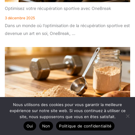
Optimisez votre récupération sportive avec OneBreak
3 décembre 2025
Dans un monde où l’optimisation de la récupération sportive est
devenue un art en soi, OneBreak, ...
Nous utilisons des cookies pour vous garantir la meilleure
expérience sur notre site web. Si vous continuez à utiliser ce
site, nous supposerons que vous en êtes satisfait.
Farine de patate douce : bénéfices pour la musculation
Oui
Non
Politique de confidentialité
19 novembre 2025