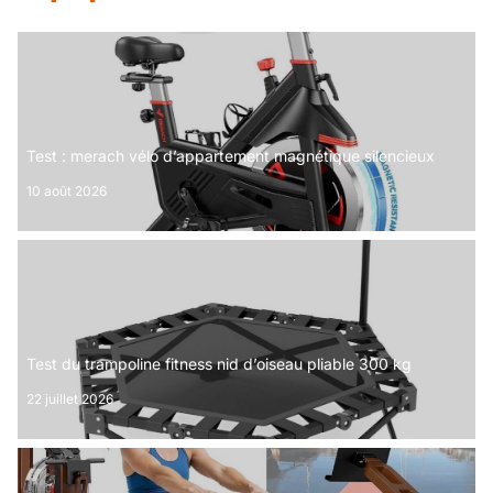
Test : merach vélo d’appartement magnétique silencieux
10 août 2026
Test du trampoline fitness nid d’oiseau pliable 300 kg
22 juillet 2026