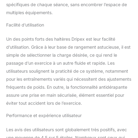
spécifiques de chaque séance, sans encombrer l’espace de
verrouillage double sur
cet haltère ajustable
multiples équipements.
empêche toute chute de
disques pendant
Facilité d’utilisation
l'entraînement. Offrant
une sécurité et une
Un des points forts des haltères Dripex est leur facilité
stabilité accrues pendant
d’utilisation. Grâce à leur base de rangement astucieuse, il est
l'utilisation. La poignée
simple de sélectionner la charge désirée, ce qui rend le
ergonomique
passage d’un exercice à un autre fluide et rapide. Les
antidérapante ménage
vos mains et vos doigts
utilisateurs soulignent la praticité de ce système, notamment
et vous offre un
pour les entraînements variés qui nécessitent des ajustements
maximum de confort.
fréquents de poids. En outre, la fonctionnalité antidérapante
Compact et Polyvalent:
assure une prise en main sécurisée, élément essentiel pour
Cet haltère modulable
est de conception
éviter tout accident lors de l’exercice.
compacte, taille d'haltère
seule: 46 x 22 x 18 cm.
Performance et expérience utilisateur
Avec le plateau épais et
durable, il est facile à
Les avis des utilisateurs sont globalement très positifs, avec
ranger et stocker après
une moyenne de 4,5 sur 5 étoiles. Nombreux sont ceux qui