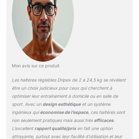
tournez simplement la
poignée pour rajouter ou
enlever du poids. Profitez
d'un réglage plus rapide
et plus fluide et gagnez
en efficacité
d'entraînement! Sécurité
Maximale: Mécanisme de
verrouillage double sur
cet haltère ajustable
Mon avis sur ce produit
empêche toute chute de
disques pendant
Les haltères réglables Dripex de 2 à 24,5 kg se révèlent
l'entraînement. Offrant
une sécurité et une
être un choix judicieux pour ceux qui cherchent à
stabilité accrues pendant
optimiser leur entraînement à domicile ou en salle de
l'utilisation. La poignée
sport. Avec un
design esthétique
et un système
ergonomique
ingénieux qui
économise de l’espace
, ces haltères sont
antidérapante ménage
vos mains et vos doigts
non seulement pratiques mais aussi très
efficaces
.
et vous offre un
L’excellent
rapport qualité/prix
en fait une option
maximum de confort.
attrayante, surtout avec leur facilité d’utilisation et leur