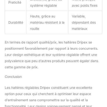
commandez cet haltère,
Praticité
système réglable
avec poids fixes
obtenez 1 haltère lourd
36kg avec barre (couleur
aléatoire) inclus dans
Haute, grâce au
Variable,
votre livraison.
Durabilité
matériau résistant à la
dépendant des
rouille
matériaux
En termes de rapport qualité/prix, les haltères Dripex se
positionnent favorablement par rapport à leurs concurrents.
Leur design esthétique et leur système réglable offrent une
polyvalence que peu d’autres produits peuvent égaler dans
cette gamme de prix.
Conclusion
Les haltères réglables Dripex constituent une excellente
option pour ceux qui cherchent à optimiser leur espace
d’entraînement sans compromettre sur la qualité et la
fonctionnalité. Leur design soigneusement pensé et leur