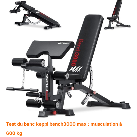
Test du banc keppi bench3000 max : musculation à
600 kg