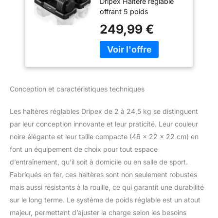
Dripex Haltère réglable
offrant 5 poids
ajustables(6,5kg, 11kg,
249,99 €
15,5kg, 20kg et 24,5kg)
pour tous vos exercices
de musculation, et ce qui
le rend adapté à tout le
monde, des débutants
aux amateurs de fitness
Conception et caractéristiques techniques
avancés. Réglable en 1
Seconde: Notre haltère
Les haltères réglables Dripex de 2 à 24,5 kg se distinguent
musculation avec un
réglage du poids en 1
par leur conception innovante et leur praticité. Leur couleur
seconde, il suffit de
noire élégante et leur taille compacte (46 x 22 x 22 cm) en
tournez simplement la
font un équipement de choix pour tout espace
poignée pour rajouter ou
d’entraînement, qu’il soit à domicile ou en salle de sport.
enlever du poids. Profitez
Fabriqués en fer, ces haltères sont non seulement robustes
d'un réglage plus rapide
et plus fluide et gagnez
mais aussi résistants à la rouille, ce qui garantit une durabilité
en efficacité
sur le long terme. Le système de poids réglable est un atout
d'entraînement! Sécurité
majeur, permettant d’ajuster la charge selon les besoins
Maximale: Mécanisme de