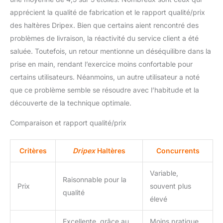
l'exercice, économiser
apprécient la qualité de fabrication et le rapport qualité/prix
jusqu'à 90% d'espace de
des haltères Dripex. Bien que certains aient rencontré des
stockage, s'adapte aux
petits espaces (sous le
problèmes de livraison, la réactivité du service client a été
lit/placard/sofa). Outil Pro
saluée. Toutefois, un retour mentionne un déséquilibre dans la
Fitness: Vous recevrez 2
prise en main, rendant l’exercice moins confortable pour
x 24,5 kg Dripex haltère
certains utilisateurs. Néanmoins, un autre utilisateur a noté
court ajustable avec la
structure en acier haute
que ce problème semble se résoudre avec l’habitude et la
densité et 1 x haltère
découverte de la technique optimale.
lourd 36kg avec barre
(couleur aléatoire),
Comparaison et rapport qualité/prix
utilisent une technologie
de fabrication haut de
Critères
Dripex
Haltères
Concurrents
gamme et sont équipés
de matières premières de
qualité supérieure afin de
Variable,
Raisonnable pour la
vous offrir le meilleur
Prix
souvent plus
qualité
choix pour les exercices
élevé
de fitness. BONNE
NOUVELLE: Si vous
Excellente, grâce au
Moins pratique