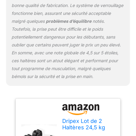
Compact et Polyvalent:
bonne qualité de fabrication. Le système de verrouillage
Cet haltère modulable
est de conception
fonctionne bien, assurant une sécurité acceptable
compacte, taille d'haltère
malgré quelques
problèmes d’équilibre
notés.
seule: 46 x 22 x 18 cm.
Toutefois, la prise peut être difficile et le poids
Avec le plateau épais et
potentiellement dangereux pour les débutants, sans
durable, il est facile à
ranger et stocker après
oublier que certains peuvent juger le prix un peu élevé.
l'exercice, économiser
En somme, avec une note globale de 4,5 sur 5 étoiles,
jusqu'à 90% d'espace de
ces haltères sont un atout élégant et performant pour
stockage, s'adapte aux
tout programme de musculation, malgré quelques
petits espaces (sous le
bémols sur la sécurité et la prise en main.
lit/placard/sofa). Outil Pro
Fitness: Vous recevrez 2
x 24,5 kg Dripex haltère
court ajustable avec la
structure en acier haute
densité et 1 x haltère
lourd 36kg avec barre
Dripex Lot de 2
(couleur aléatoire),
Haltères 24,5 kg
utilisent une technologie
Poids Réglables à 5
de fabrication haut de