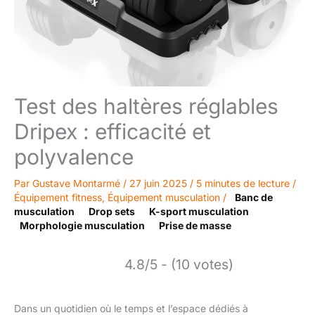
Test des haltères réglables
Dripex : efficacité et
polyvalence
Par
Gustave Montarmé
/
27 juin 2025
/
5 minutes de lecture
/
Équipement fitness
,
Équipement musculation
/
Banc de
musculation
Drop sets
K-sport musculation
Morphologie musculation
Prise de masse
4.8/5 - (10 votes)
Dans un quotidien où le temps et l’espace dédiés à