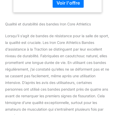
cm de large – Bande
de Fitness
noire de 1,9 cm de large –
polyvalentes pour la
Bande rouge de 1,27 cm
Force, Les
de large – Bande orange
étirements et Les
Qualité et durabilité des bandes Iron Core Athletics
de 0,6 cm de large Idéal
entraînements
pour les tractions
complets du
assistées, l'haltérophilie,
Lorsqu’il s’agit de bandes de résistance pour la salle de sport,
le pilates, le yoga, les
la qualité est cruciale. Les Iron Core Athletics Bandes
étirements ainsi que tout
d’assistance à la Traction se distinguent par leur excellent
autre exercice assisté par
niveau de durabilité. Fabriquées en caoutchouc naturel, elles
le poids corporel Bande
verte : fournit de 22,7 à
promettent une longue durée de vie. En utilisant ces bandes
54,4 kg de résistance, la
régulièrement, j’ai constaté qu’elles ne se déforment pas et ne
bande violette fournit 18,1
se cassent pas facilement, même après une utilisation
à 36,3 kg de résistance,
intensive. D’après les avis des utilisateurs, certaines
la bande noire fournit
13,6 à 22,7 kg de
personnes ont utilisé ces bandes pendant près de quatre ans
résistance – La bande
avant de remarquer les premiers signes de fissuration. Cela
rouge fournit 4,5 à 15,9
témoigne d’une qualité exceptionnelle, surtout pour les
kg de résistance – La
amateurs de musculation qui s’entraînent plusieurs fois par
bande orange fournit 2,3