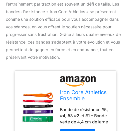
l’entraînement par traction est souvent un défi de taille. Les
bandes d’assistance « Iron Core Athletics » se présentent
comme une solution efficace pour vous accompagner dans
vos séances, en vous offrant le soutien nécessaire pour
progresser sans frustration. Grâce à leurs quatre niveaux de
résistance, ces bandes s’adaptent à votre évolution et vous
permettent de gagner en force et en endurance, tout en
préservant votre motivation.
Iron Core Athletics
Ensemble
d'exercices à 5
Bande de résistance #5,
Bandes – Gamme
#4, #3 #2 et #1 – Bande
complète de
verte de 4,4 cm de large
résistance de 2,3 à
– Bande violette de 3,8
54,4 kg – Bandes