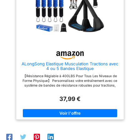
capacité de charge testée à 113
différer des produits
kg répond aux exigences des
locaux, notamment en ce
sportifs les plus exigeants.
Bracelets Confortables et
qui concerne
Réglables : Les bracelets
l'ajustement, la
rembourrés en mousse haute
classification par âge et
élasticité épousent parfaitement
la forme de vos poignets,
la langue du produit,
répartissant intelligemment la
l'étiquetage ou les
pression pour éviter toute gêne.
Le système de réglage par
instructions.
bande velcro permet un
ajustement personnalisé,
ALongSong Elastique Musculation Tractions avec
garantissant un maintien ferme
4 ou 5 Bandes Elastique
et confortable. Accessoire
Polyvalent : Indispensables
【Résistance Réglable à 400LBS Pour Tous Les Niveaux de
pour les tractions, mais aussi
Forme Physique】 Personnalisez votre entraînement avec ce
parfaits pour le soulevé de
système de bandes de résistance robustes pour tractions,
terre, les exercices avec
composé de 5 bandes de résistance en latex (de 36kg
haltères ou les rowings. Léger
chacune), offrant jusqu'à 180 kg de résistance combinée. Que
et portable, ce crochet s'adapte
37,99 €
vous soyez débutant en difficulté avec les tractions ou
à toutes vos séances, que ce
utilisateur avancé souhaitant améliorer son endurance, cette
soit à la maison, en salle ou en
bande convient à tous les niveaux. 【Pédale Améliorée Pour
extérieur. Performance
Sécurité & Maintien Accrus】Bandes de traction conçue avec
Optimisée : Ces crochets
une pédale large et renforcée pour assurer stabilité et confort
d'assistance réduisent
d'utilisation. Contrairement aux repose-pieds étroits ou
l'inconfort pendant
fragiles, notre pédale améliorée offre un maintien stable pour
l'entraînement et préviennent les
tous les types de corps, rendant votre entraînement plus sûr et
compensations dues à une
plus fiable. 【Sangle Réglable En Hauteur pour un Ajustement
faible force de préhension ou à