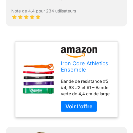
Note de 4.4 pour 234 utilisateurs
Iron Core Athletics
Ensemble
d'exercices à 5
Bande de résistance #5,
Bandes – Gamme
#4, #3 #2 et #1 – Bande
complète de
verte de 4,4 cm de large
résistance de 2,3 à
– Bande violette de 3,8
54,4 kg – Bandes
cm de large – Bande
de Fitness
noire de 1,9 cm de large –
polyvalentes pour la
Bande rouge de 1,27 cm
Force, Les
de large – Bande orange
étirements et Les
de 0,6 cm de large Idéal
entraînements