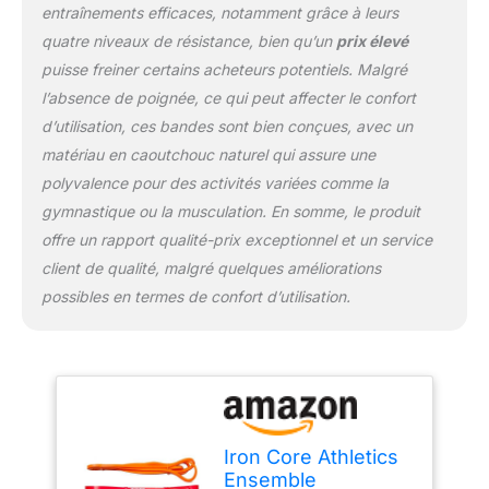
Épaisseur : 0,95 cm -
entraînements efficaces, notamment grâce à leurs
Ces bandes sont
quatre niveaux de résistance, bien qu’un
prix élevé
conçues pour un usage
puisse freiner certains acheteurs potentiels. Malgré
quotidien et sont les
l’absence de poignée, ce qui peut affecter le confort
favoris des gymnases
commerciaux et des
d’utilisation, ces bandes sont bien conçues, avec un
entraîneurs personnels
matériau en caoutchouc naturel qui assure une
Les produits
polyvalence pour des activités variées comme la
internationaux ont des
gymnastique ou la musculation. En somme, le produit
conditions distinctes,
sont vendus depuis
offre un rapport qualité-prix exceptionnel et un service
l'étranger et peuvent
client de qualité, malgré quelques améliorations
différer des produits
possibles en termes de confort d’utilisation.
locaux, notamment en ce
qui concerne
l'ajustement, la
classification par âge et
la langue du produit,
l'étiquetage ou les
instructions.
Iron Core Athletics
Ensemble