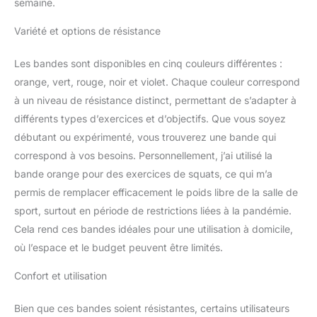
semaine.
à 6,8 kg de résistance
Matériau 100 % latex pur
Variété et options de résistance
de qualité
professionnelle -
Longueur : 104,1 cm -
Les bandes sont disponibles en cinq couleurs différentes :
Épaisseur : 0,95 cm -
orange, vert, rouge, noir et violet. Chaque couleur correspond
Ces bandes sont
à un niveau de résistance distinct, permettant de s’adapter à
conçues pour un usage
différents types d’exercices et d’objectifs. Que vous soyez
quotidien et sont les
favoris des gymnases
débutant ou expérimenté, vous trouverez une bande qui
commerciaux et des
correspond à vos besoins. Personnellement, j’ai utilisé la
entraîneurs personnels
bande orange pour des exercices de squats, ce qui m’a
Les produits
permis de remplacer efficacement le poids libre de la salle de
internationaux ont des
sport, surtout en période de restrictions liées à la pandémie.
conditions distinctes,
sont vendus depuis
Cela rend ces bandes idéales pour une utilisation à domicile,
l'étranger et peuvent
où l’espace et le budget peuvent être limités.
différer des produits
locaux, notamment en ce
Confort et utilisation
qui concerne
l'ajustement, la
Bien que ces bandes soient résistantes, certains utilisateurs
classification par âge et