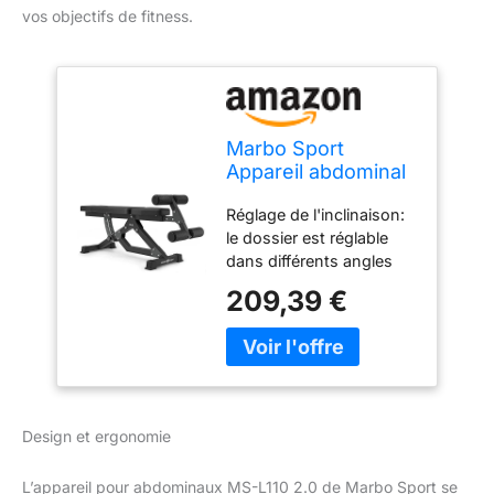
vos objectifs de fitness.
Marbo Sport
Appareil abdominal
MS-L110 2.0,
Réglage de l'inclinaison:
inclinaison du
le dossier est réglable
dossier, repose-
dans différents angles
jambes réglable,
pour un entraînement
roulettes
209,39 €
personnalisé. Support de
rembourrées en
jambe réglable : s'adapte
mousse EVA,
à votre hauteur pour un
rembourrage
maximum de confort.
renforcé,
Roues en mousse EVA :
construction
les roues durables
robuste et durable,
Design et ergonomie
offrent un amorti doux et
Made in EU Noir
une absorption des
L’appareil pour abdominaux MS-L110 2.0 de Marbo Sport se
chocs. Pieds en