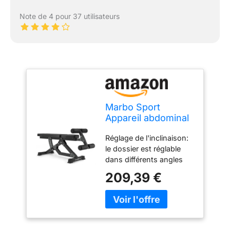
Note de 4 pour 37 utilisateurs
Marbo Sport
Appareil abdominal
MS-L110 2.0,
Réglage de l'inclinaison:
inclinaison du
le dossier est réglable
dossier, repose-
dans différents angles
jambes réglable,
pour un entraînement
roulettes
209,39 €
personnalisé. Support de
rembourrées en
jambe réglable : s'adapte
mousse EVA,
à votre hauteur pour un
rembourrage
maximum de confort.
renforcé,
Roues en mousse EVA :
construction