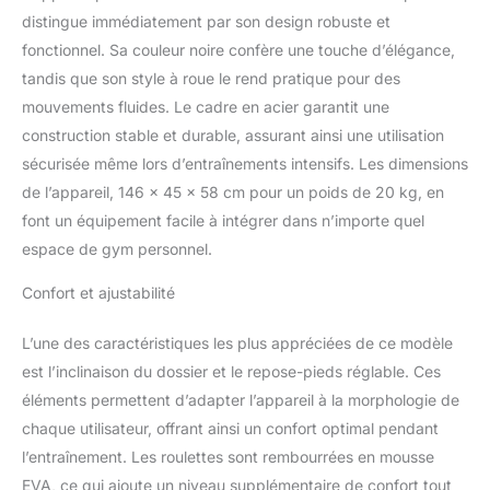
caoutchouc : maintien
distingue immédiatement par son design robuste et
sûr sur n'importe quelle
fonctionnel. Sa couleur noire confère une touche d’élégance,
surface, protection
tandis que son style à roue le rend pratique pour des
supplémentaire pour le
mouvements fluides. Le cadre en acier garantit une
sol. Construction
construction stable et durable, assurant ainsi une utilisation
robuste : rembourrage
renforcé et cadre en acier
sécurisée même lors d’entraînements intensifs. Les dimensions
durable - Fabriqué dans
de l’appareil, 146 x 45 x 58 cm pour un poids de 20 kg, en
l'UE.
font un équipement facile à intégrer dans n’importe quel
espace de gym personnel.
Confort et ajustabilité
L’une des caractéristiques les plus appréciées de ce modèle
est l’inclinaison du dossier et le repose-pieds réglable. Ces
éléments permettent d’adapter l’appareil à la morphologie de
chaque utilisateur, offrant ainsi un confort optimal pendant
l’entraînement. Les roulettes sont rembourrées en mousse
EVA, ce qui ajoute un niveau supplémentaire de confort tout