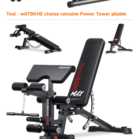
Test : wATBKHE chaise romaine Power Tower pliable