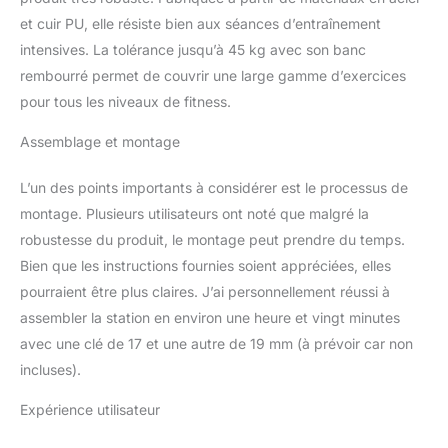
station de fitness
et cuir PU, elle résiste bien aux séances d’entraînement
multifonction a un banc
avec un rembourrage
intensives. La tolérance jusqu’à 45 kg avec son banc
doux qui vous offre un
rembourré permet de couvrir une large gamme d’exercices
siège confortable pour
pour tous les niveaux de fitness.
vos exercices.
Entraînement des bras :
Assemblage et montage
cette tour de
musculation à domicile
L’un des points importants à considérer est le processus de
est conçue pour mieux
montage. Plusieurs utilisateurs ont noté que malgré la
travailler vos bras, vous
permet d'effectuer une
robustesse du produit, le montage peut prendre du temps.
presse de poitrine et des
Bien que les instructions fournies soient appréciées, elles
flies de poitrine pour
pourraient être plus claires. J’ai personnellement réussi à
renforcer les muscles
assembler la station en environ une heure et vingt minutes
des biceps, triceps,
pectoraux et autres
avec une clé de 17 et une autre de 19 mm (à prévoir car non
groupes musculaires en
incluses).
ajustant les poids. Détails
: cet appareil pour
Expérience utilisateur
abdominaux, bras et