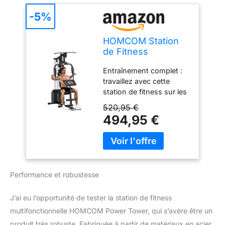
-5%
HOMCOM Station
de Fitness
multifonctionnelle
Entraînement complet :
Power Tower avec
travaillez avec cette
poids jusqu'à 45kg
station de fitness sur les
et banc rembourré
bras, les jambes et les
pour la maison et
520,95 €
abdominaux. Notre
l'entraînement
494,95 €
station de fitness vous
professionnel,
permet d'effectuer
135x103x210cm
différents exercices
ciblés tels que le papillon,
la presse sur la poitrine,
Performance et robustesse
la poussée avant, la
barre de traction arrière,
le bras incurvé et la tige
J’ai eu l’opportunité de tester la station de fitness
de traction vers le bas
multifonctionnelle HOMCOM Power Tower, qui s’avère être un
Siège rembourré : la
produit très robuste. Fabriquée à partir de matériaux en acier