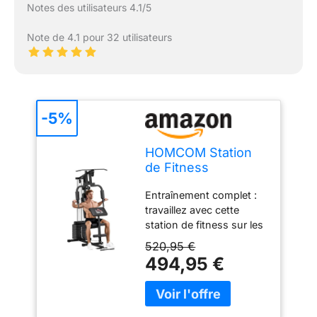
Notes des utilisateurs 4.1/5
Note de 4.1 pour 32 utilisateurs
-5%
HOMCOM Station
de Fitness
multifonctionnelle
Entraînement complet :
Power Tower avec
travaillez avec cette
poids jusqu'à 45kg
station de fitness sur les
et banc rembourré
bras, les jambes et les
pour la maison et
520,95 €
abdominaux. Notre
l'entraînement
494,95 €
station de fitness vous
professionnel,
permet d'effectuer
135x103x210cm
différents exercices
ciblés tels que le papillon,