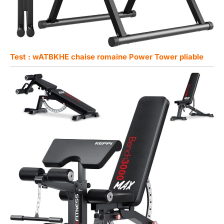
Test : wATBKHE chaise romaine Power Tower pliable