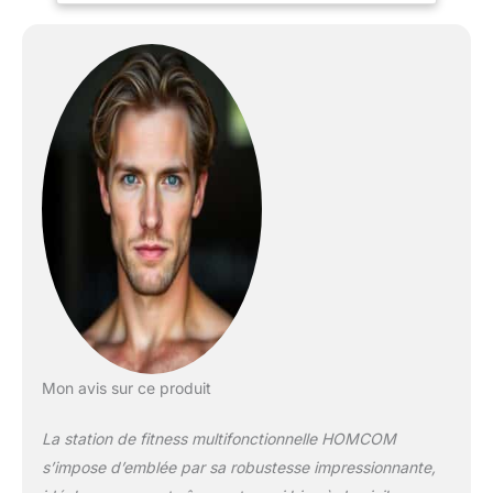
la presse sur la poitrine,
la poussée avant, la
barre de traction arrière,
le bras incurvé et la tige
de traction vers le bas
Siège rembourré : la
station de fitness
multifonction a un banc
avec un rembourrage
doux qui vous offre un
siège confortable pour
vos exercices.
Entraînement des bras :
cette tour de
musculation à domicile
est conçue pour mieux
travailler vos bras, vous
Mon avis sur ce produit
permet d'effectuer une
presse de poitrine et des
La station de fitness multifonctionnelle HOMCOM
flies de poitrine pour
s’impose d’emblée par sa robustesse impressionnante,
renforcer les muscles