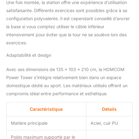
jambes est livré avec des
Une fois montée, la station offre une expérience d’utilisation
poids de 45 kg que vous
satisfaisante. Différents exercices sont possibles grâce à sa
pouvez ajuster en
configuration polyvalente. Il est cependant conseillé d’ancrer
fonction de l'intensité de
votre entraînement. La
la base si vous comptez utiliser le câble inférieur
hauteur réglable du bras
intensivement pour éviter que la tour ne se soulève lors des
permet aux personnes
exercices.
de toutes tailles de
trouver le bon réglage
Adaptabilité et design
pour l'exercice, tandis
que la base large assure
Avec ses dimensions de 135 x 103 x 210 cm, la HOMCOM
une stabilité optimale de
Power Tower s’intègre relativement bien dans un espace
la salle de sport.
Dimensions totales : 135
domestique dédié au sport. Les matériaux utilisés offrent un
x 103 x 210 cm. Charge
compromis idéal entre performance et esthétique.
maximale : 100 kg. À
monter soi-même.
Caractéristique
Détails
Matière principale
Acier, cuir PU
Poids maximum supporté par le