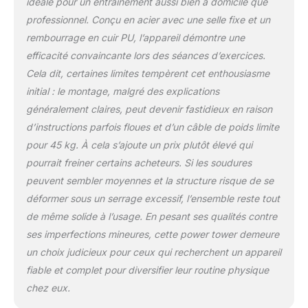
idéale pour un entraînement aussi bien à domicile que
des biceps, triceps,
professionnel. Conçu en acier avec une selle fixe et un
pectoraux et autres
groupes musculaires en
rembourrage en cuir PU, l’appareil démontre une
ajustant les poids. Détails
efficacité convaincante lors des séances d’exercices.
: cet appareil pour
Cela dit, certaines limites tempèrent cet enthousiasme
abdominaux, bras et
initial : le montage, malgré des explications
jambes est livré avec des
poids de 45 kg que vous
généralement claires, peut devenir fastidieux en raison
pouvez ajuster en
d’instructions parfois floues et d’un câble de poids limite
fonction de l'intensité de
pour 45 kg. À cela s’ajoute un prix plutôt élevé qui
votre entraînement. La
pourrait freiner certains acheteurs. Si les soudures
hauteur réglable du bras
permet aux personnes
peuvent sembler moyennes et la structure risque de se
de toutes tailles de
déformer sous un serrage excessif, l’ensemble reste tout
trouver le bon réglage
de même solide à l’usage. En pesant ses qualités contre
pour l'exercice, tandis
ses imperfections mineures, cette power tower demeure
que la base large assure
une stabilité optimale de
un choix judicieux pour ceux qui recherchent un appareil
la salle de sport.
fiable et complet pour diversifier leur routine physique
Dimensions totales : 135
chez eux.
x 103 x 210 cm. Charge