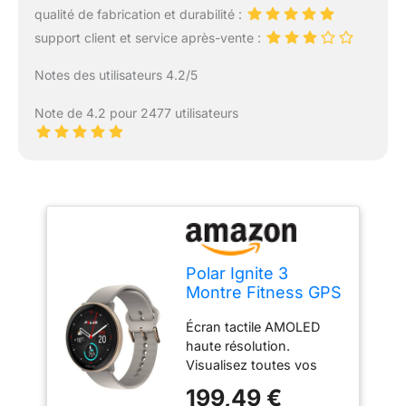
qualité de fabrication et durabilité :
support client et service après-vente :
Notes des utilisateurs 4.2/5
Note de 4.2 pour 2477 utilisateurs
Polar Ignite 3
Montre Fitness GPS
AMOLED
Écran tactile AMOLED
haute résolution.
Visualisez toutes vos
données sur un superbe
199,49 €
écran couleur net et