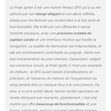
précision extrême, où
La Polar Ignite 3 est une montre fitness GPS qui a su me
que vous soyez
Coaching sportif et
séduire par son
design élégant
et son allure raffinée,
applications de fitness à
idéale pour les femmes qui recherchent à la fois style et
la carte. Obtenez des
fonctionnalité. Elle brille par son efficacité à suivre
conseils personnalisés et
l’activité physique, avec une
précision notable du
des suggestions
d'entraînement
capteur cardio
et une interface intuitive qui facilite la
quotidiennes, adaptées à
navigation. La qualité de fabrication est irréprochable, et
votre préparation et
elle est extrêmement confortable au poignet, même lors
condition physique La
des entraînements les plus intenses. Cependant, malgré
montre de fitness et
bien-être Polar Ignite 3
ses nombreux atouts, la Polar Ignite 3 n’est pas exempte
est fine, compacte,
de défauts : le GPS aurait besoin d’améliorations en
confortable et légère
précision, et l’absence de mesure de l’oxygénation du
(seulement 35 g). Grâce
sang semble être un manque face à la concurrence. De
à sa gamme de
bracelets, cette montre
plus, à un prix plutôt élevé, l’écran tactile capricieux se
est belle et agréable à
révèle décevant par moments. globalement, c’est une
porter de jour comme de
montre qui offre
beaucoup de fonctionnalités
et une
nuit
bonne autonomie, mais qui pourrait peaufiner certains