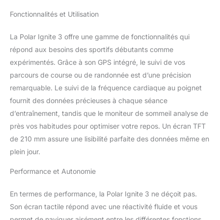
suivez votre activité
Fonctionnalités et Utilisation
24h/24 avec une
précision extrême, où
que vous soyez
La Polar Ignite 3 offre une gamme de fonctionnalités qui
Coaching sportif et
répond aux besoins des sportifs débutants comme
applications de fitness à
expérimentés. Grâce à son GPS intégré, le suivi de vos
la carte. Obtenez des
parcours de course ou de randonnée est d’une précision
conseils personnalisés et
remarquable. Le suivi de la fréquence cardiaque au poignet
des suggestions
d'entraînement
fournit des données précieuses à chaque séance
quotidiennes, adaptées à
d’entraînement, tandis que le moniteur de sommeil analyse de
votre préparation et
près vos habitudes pour optimiser votre repos. Un écran TFT
condition physique La
de 210 mm assure une lisibilité parfaite des données même en
montre de fitness et
bien-être Polar Ignite 3
plein jour.
est fine, compacte,
confortable et légère
Performance et Autonomie
(seulement 35 g). Grâce
à sa gamme de
En termes de performance, la Polar Ignite 3 ne déçoit pas.
bracelets, cette montre
Son écran tactile répond avec une réactivité fluide et vous
est belle et agréable à
permet de naviguer aisément entre les différentes fonctions.