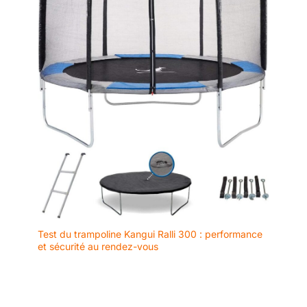
cardiaque, offrant une sécurité
proactive. Ces mesures
précises aident à comprendre
l'impact de vos activités sur
votre forme. Note : Ce produit
n'est pas un dispositif médical ;
les données sont fournies à titre
indicatif pour le suivi du fitness
et du bien-être général, visant
une gestion simplifiée de votre
capital santé au quotidien.
✅[Sommeil, Stress & Suivi du
Cycle Féminin] Optimisez votre
repos avec une analyse
détaillée des phases de
sommeil : profond, léger, REM
(mouvements oculaires rapides)
et moments d'éveil. Cette
montre femme connectée innove
également avec un
enregistrement de l'humeur
(Positif, Calme, Négatif) et du
Test du trampoline Kangui Ralli 300 : performance
niveau de stress (Relaxé,
Normal, Moyen, Élevé). Ces
et sécurité au rendez-vous
indicateurs, couplés au suivi du
cycle menstruel, offrent une
vision globale de votre état
physique et émotionnel. Profitez
d'exercices de respiration
guidés pour retrouver la