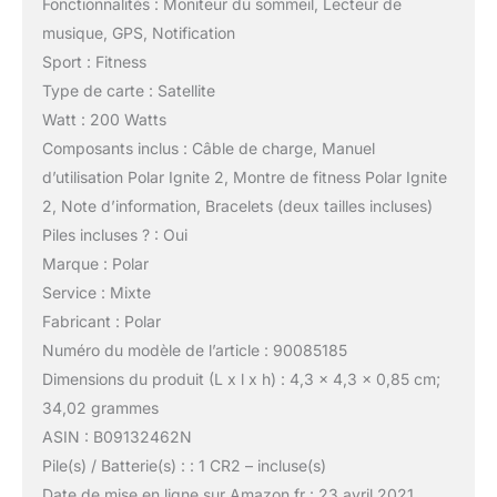
Fonctionnalités : Moniteur du sommeil, Lecteur de
musique, GPS, Notification
Sport : Fitness
Type de carte : Satellite
Watt : 200 Watts
Composants inclus : Câble de charge, Manuel
d’utilisation Polar Ignite 2, Montre de fitness Polar Ignite
2, Note d’information, Bracelets (deux tailles incluses)
Piles incluses ? : Oui
Marque : Polar
Service : Mixte
Fabricant : Polar
Numéro du modèle de l’article : 90085185
Dimensions du produit (L x l x h) : 4,3 x 4,3 x 0,85 cm;
34,02 grammes
ASIN : B09132462N
Pile(s) / Batterie(s) : : 1 CR2 – incluse(s)
Date de mise en ligne sur Amazon.fr : 23 avril 2021