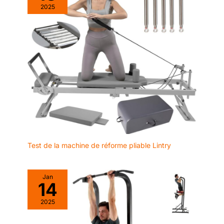
de mode pour chaque occasion.
avec discrétion et efficacité
2025
【Autonomie Prolongée &
accrue au quotidien. ✅[Lecteur
Fonctions Multiples】Dites
Musique & 300+ Cadrans
adieu aux recharges
Personnalisables] Cette montre
quotidiennes : sa batterie haute
sport intègre un lecteur de
capacité offre 7 jours
musique autonome et permet de
d'utilisation intensive et jusqu'à
gérer la musique de votre
30 jours en veille. Cette montre
smartphone directement au
connectée santé polyvalente
poignet. Chaque pack inclut un
intègre une multitude d'outils :
deuxième bracelet offert pour
Minuteur, Chronomètre, Alarme,
varier les styles. Personnalisez
Rappel Sédentaire, Contrôle de
l'écran avec plus de 300
la musique et Prévisions
cadrans variés, parfaits pour
Météorologiques. Un véritable
chaque occasion (bureau, sport,
assistant personnel qui vous
soirée), ou téléchargez vos
accompagne durablement dans
propres photos pour un look
toutes vos activités.
unique. Cette montre intelligente
allie divertissement et
personnalisation totale. Un
Test de la machine de réforme pliable Lintry
choix idéal offrant un rapport
qualité-prix imbattable pour
ceux qui veulent une montre
reflétant leur style tout en
Jan
gardant le contrôle sur leur
14
contenu multimédia. ✅[113
Modes Sportifs &
Synchronisation Apple Health]
2025
Atteignez vos objectifs avec
cette montre sport proposant 113
modes (course, cyclisme, yoga,