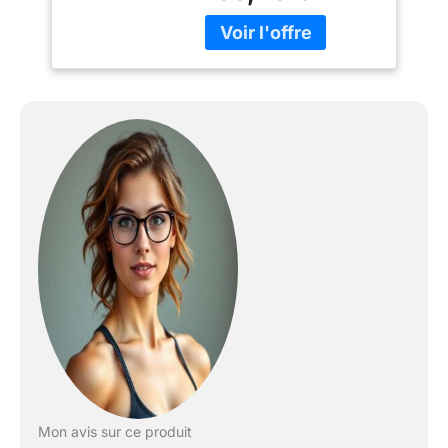
lumineux, avec des
widgets personnalisables
pour un accès rapide aux
calories brûlées, aux pas,
à la FC, aux commandes
de musique, etc Suivi
holistique du sommeil et
guide de la vigilance
diurne. Accédez à une
analyse complète de
votre récupération
nocturne et à des
prévisions sur votre
vigilance pour la journée
à venir Suivi optique
avancé de la FC et GPS
double bande.
Enregistrez votre
fréquence cardiaque et
suivez votre activité
Mon avis sur ce produit
24h/24 avec une