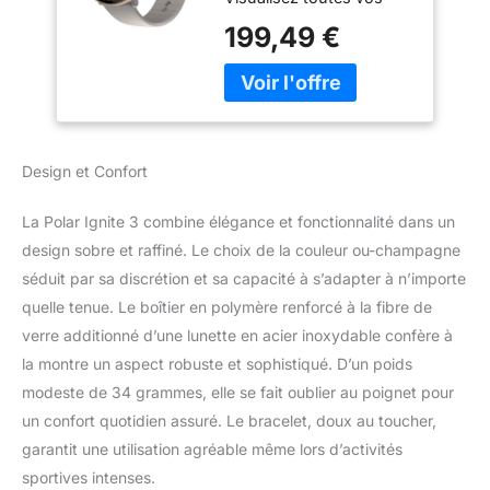
données sur un superbe
199,49 €
écran couleur net et
lumineux, avec des
widgets personnalisables
pour un accès rapide aux
calories brûlées, aux pas,
à la FC, aux commandes
Design et Confort
de musique, etc Suivi
holistique du sommeil et
La Polar Ignite 3 combine élégance et fonctionnalité dans un
guide de la vigilance
diurne. Accédez à une
design sobre et raffiné. Le choix de la couleur ou-champagne
analyse complète de
séduit par sa discrétion et sa capacité à s’adapter à n’importe
votre récupération
quelle tenue. Le boîtier en polymère renforcé à la fibre de
nocturne et à des
verre additionné d’une lunette en acier inoxydable confère à
prévisions sur votre
la montre un aspect robuste et sophistiqué. D’un poids
vigilance pour la journée
à venir Suivi optique
modeste de 34 grammes, elle se fait oublier au poignet pour
avancé de la FC et GPS
un confort quotidien assuré. Le bracelet, doux au toucher,
double bande.
garantit une utilisation agréable même lors d’activités
Enregistrez votre
sportives intenses.
fréquence cardiaque et