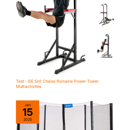
fitness). Via le GPS de votre
smartphone, tracez vos
itinéraires et cartographiez vos
parcours précisément. Suivez
en temps réel vos pas, distance
et calories. Point fort : partagez
vos données avec Apple Health,
Google Fit pour un suivi
centralisé de vos performances.
C'est l'outil idéal pour analyser
chaque session via l'application
dédiée, qui transforme vos
efforts en graphiques clairs.
Que vous soyez athlète ou
amateur, cette montre
intelligente booste votre
motivation pour une amélioration
constante. ✅[Santé 24/7 :
Test : iSE 5in1 Chaise Romaine Power Tower
Capteur Optique Haute
Performance] Priorisez votre
Multiactivités
bien-être avec notre capteur
optique avancé de nouvelle
génération. Cette montre
connectée femme et homme
Jan
assure un suivi continu 24h/24
15
de votre fréquence cardiaque et
du taux d'oxygène dans le sang
2025
(SpO2). Le système émet une
alerte automatique en cas
d'anomalie du rythme