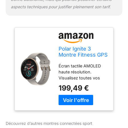
aspects techniques pour justifier pleinement son tarif.
Polar Ignite 3
Montre Fitness GPS
AMOLED
Écran tactile AMOLED
haute résolution.
Visualisez toutes vos
données sur un superbe
199,49 €
écran couleur net et
lumineux, avec des
widgets personnalisables
pour un accès rapide aux
calories brûlées, aux pas,
à la FC, aux commandes
Découvrez d’autres montres connectées sport
de musique, etc Suivi