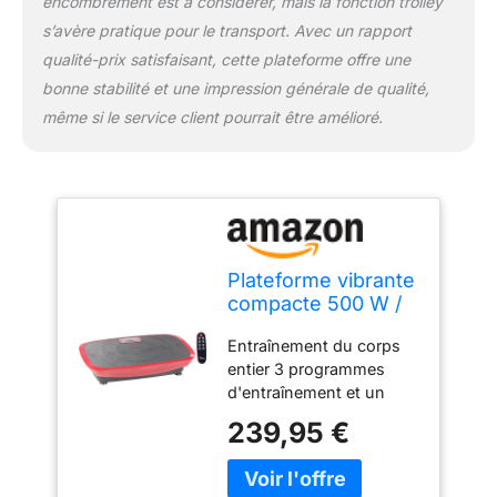
encombrement est à considérer, mais la fonction trolley
s’avère pratique pour le transport. Avec un rapport
qualité-prix satisfaisant, cette plateforme offre une
bonne stabilité et une impression générale de qualité,
même si le service client pourrait être amélioré.
Plateforme vibrante
compacte 500 W /
20 fréquences
Entraînement du corps
[Newgen Medicals]
entier 3 programmes
d'entraînement et un
réglage manuel 20
239,95 €
fréquences d'oscillation
réglables Supporte
jusqu'à 120 kg Contrôle