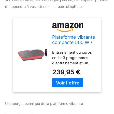
de répondre à vos attentes en toute simplicité.
Plateforme vibrante
compacte 500 W /
20 fréquences
Entraînement du corps
[Newgen Medicals]
entier 3 programmes
d'entraînement et un
réglage manuel 20
239,95 €
fréquences d'oscillation
réglables Supporte
jusqu'à 120 kg Contrôle
par écran LCD ou
télécommande
Un aperçu technique de la plateforme vibrante