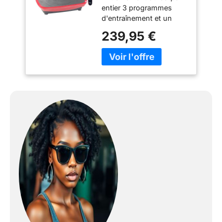
entier 3 programmes
d'entraînement et un
réglage manuel 20
239,95 €
fréquences d'oscillation
réglables Supporte
jusqu'à 120 kg Contrôle
par écran LCD ou
télécommande