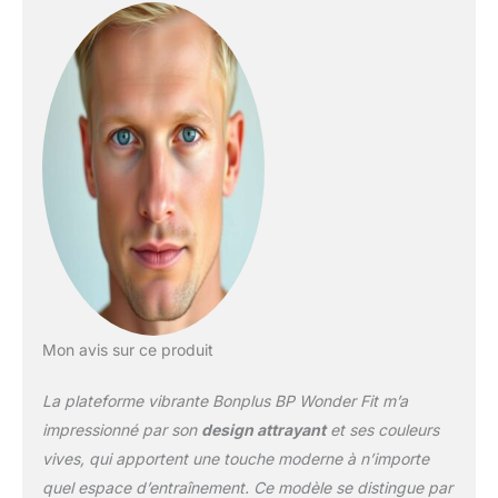
système de vibration
stimule intensément le
corps, contribuant à
tonifier et à sculpter la
silhouette tout en
augmentant le
métabolisme. Grâce à cet
effet, l’organisme brûle
davantage de calories,
même lors de séances
courtes. 【Bienfaits pour
l’échauffement, la
récupération et la
santé】L’entraînement
par vibration est
Mon avis sur ce produit
particulièrement utile
aussi bien en phase
La plateforme vibrante Bonplus BP Wonder Fit m’a
d’échauffement qu’en
phase de récupération
impressionné par son
design attrayant
et ses couleurs
entre les séances
vives, qui apportent une touche moderne à n’importe
sportives. Il aide
quel espace d’entraînement. Ce modèle se distingue par
également à activer la