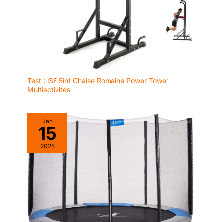
qui la rend compacte et
facile à ranger dans
n’importe quel espace de
la maison. Son format
permet une utilisation
confortable sans
compromettre la stabilité.
【Polyvalence des
Test : iSE 5in1 Chaise Romaine Power Tower
Multiactivités
exercices et accessoires
inclus】Wonder Fit est la
première plateforme
Jan
vibrante à intégrer un
15
siège ergonomique et
mobile, améliorant le
2025
confort et élargissant la
variété d’exercices
possibles. Avec le siège,
il est possible de réaliser
des mouvements tels
que des élévations
latérales des épaules ou