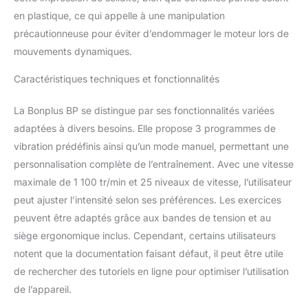
récupération et la
en plastique, ce qui appelle à une manipulation
santé】L’entraînement
par vibration est
précautionneuse pour éviter d’endommager le moteur lors de
particulièrement utile
mouvements dynamiques.
aussi bien en phase
d’échauffement qu’en
Caractéristiques techniques et fonctionnalités
phase de récupération
entre les séances
La Bonplus BP se distingue par ses fonctionnalités variées
sportives. Il aide
adaptées à divers besoins. Elle propose 3 programmes de
également à activer la
vibration prédéfinis ainsi qu’un mode manuel, permettant une
microcirculation et à
accélérer les processus
personnalisation complète de l’entraînement. Avec une vitesse
de récupération
maximale de 1 100 tr/min et 25 niveaux de vitesse, l’utilisateur
musculaire après l’effort
peut ajuster l’intensité selon ses préférences. Les exercices
ou d’éventuelles
peuvent être adaptés grâce aux bandes de tension et au
blessures. Par ailleurs,
l’efficacité thérapeutique
siège ergonomique inclus. Cependant, certains utilisateurs
des vibrations est utilisée
notent que la documentation faisant défaut, il peut être utile
depuis plusieurs années
de rechercher des tutoriels en ligne pour optimiser l’utilisation
dans le domaine médical
de l’appareil.
pour favoriser la
guérison des fractures et