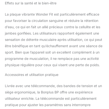
Effets sur la santé et le bien-être
lutter contre certaines
pathologies osseuses,
La plaque vibrante Wonder Fit est particulièrement efficace
comme l’ostéoporose.
【Fonctionnement et
pour favoriser la circulation sanguine et réduire la rétention
stimulation musculaire
d’eau, ce qui en fait un allié précieux contre la cellulite et les
intensive】Wonder Fit
jambes gonflées. Les utilisateurs rapportent également une
fonctionne grâce à un
sensation de détente musculaire après utilisation, ce qui peut
mouvement vertical à
haute vitesse qui
être bénéfique en tant qu’échauffement avant une séance de
provoque des
sport. Bien que l’appareil soit un excellent complément à un
contractions musculaires
programme de musculation, il ne remplace pas une activité
involontaires. Ces
physique régulière pour ceux qui visent une perte de poids.
vibrations permettent de
perdre du poids,
Accessoires et utilisation pratique
d’améliorer le tonus
musculaire, de brûler des
Livrée avec une télécommande, des bandes de tension et un
calories et d’augmenter
efficacement le taux de
siège ergonomique, la Bonplus BP offre une expérience
métabolisme. Avec
utilisateur enrichie. La télécommande est particulièrement
jusqu’à 1 100 vibrations
pratique pour ajuster les paramètres sans interrompre
par minute, chaque