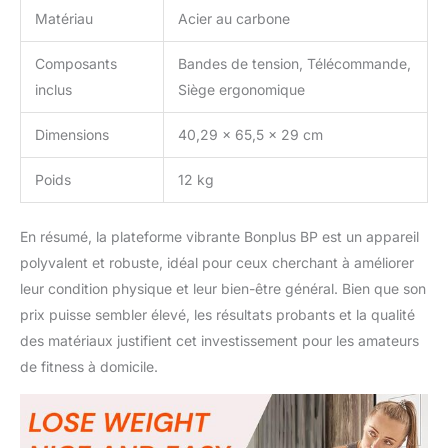
niveaux d’entraînement.
Matériau
Acier au carbone
Son panneau de contrôle
permet de visualiser
Composants
Bandes de tension, Télécommande,
l’intensité, la vitesse et le
temps d’utilisation,
inclus
Siège ergonomique
offrant un suivi précis de
chaque séance. 【Design
Dimensions
40,29 x 65,5 x 29 cm
compact et rangement
facile】Dotée d’un design
Poids
12 kg
moderne aux couleurs
vert et noir, la plateforme
allie esthétique et
En résumé, la plateforme vibrante Bonplus BP est un appareil
fonctionnalité. Elle pèse
polyvalent et robuste, idéal pour ceux cherchant à améliorer
12 kg et mesure 40,3 x
leur condition physique et leur bien-être général. Bien que son
65,5 x 29 cm (longueur
prix puisse sembler élevé, les résultats probants et la qualité
x largeur x hauteur), ce
qui la rend compacte et
des matériaux justifient cet investissement pour les amateurs
facile à ranger dans
de fitness à domicile.
n’importe quel espace de
la maison. Son format
permet une utilisation
confortable sans