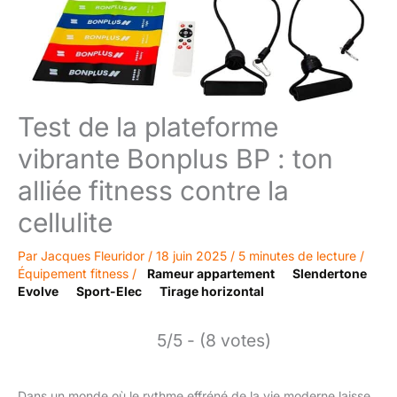
Test de la plateforme
vibrante Bonplus BP : ton
alliée fitness contre la
cellulite
Par
Jacques Fleuridor
/
18 juin 2025
/
5 minutes de lecture
/
Équipement fitness
/
Rameur appartement
Slendertone
Evolve
Sport-Elec
Tirage horizontal
5/5 - (8 votes)
Dans un monde où le rythme effréné de la vie moderne laisse