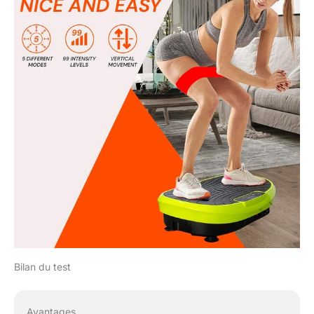
compromettre la stabilité.
【Polyvalence des
exercices et accessoires
inclus】Wonder Fit est la
première plateforme
vibrante à intégrer un
siège ergonomique et
mobile, améliorant le
confort et élargissant la
variété d’exercices
possibles. Avec le siège,
il est possible de réaliser
des mouvements tels
que des élévations
latérales des épaules ou
des exercices de
gainage, tandis que sans
le siège, on peut
Bilan du test
effectuer des squats, des
positions d’équilibre ou
un travail ciblé des
Avantages