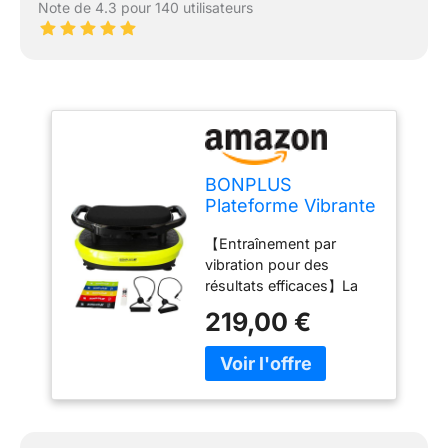
Note de 4.3 pour 140 utilisateurs
BONPLUS
Plateforme Vibrante
avec Siège, Wonder
【Entraînement par
Fit, Rock n Fit,
vibration pour des
Machine à
résultats efficaces】La
d'exercice
plateforme vibrante
Vibrations,
219,00 €
Wonder Fit est un
Vibrations pour
équipement innovant
l'entraînement de
conçu aussi bien pour
Tout Le Corps pour
les salles de sport que
la Maison, Combat
pour un usage
la Cellulite
domestique. Son