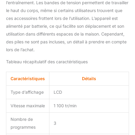
l’entraînement. Les bandes de tension permettent de travailler
séance active
intensément les muscles,
le haut du corps, même si certains utilisateurs trouvent que
générant des milliers de
ces accessoires frottent lors de l’utilisation. L’appareil est
contractions en
alimenté par batterie, ce qui facilite son déplacement et son
seulement quelques
utilisation dans différents espaces de la maison. Cependant,
minutes, notamment au
niveau des abdominaux.
des piles ne sont pas incluses, un détail à prendre en compte
【Puissance, stabilité et
lors de l’achat.
contrôle de
l’entraînement】La
Tableau récapitulatif des caractéristiques
plateforme vibrante
Wonder Fit Bonplus
Caractéristiques
Détails
dispose d’une puissance
de 200 W et d’une
structure robuste et
Type d’affichage
LCD
stable, garantissant une
utilisation en toute
Vitesse maximale
1 100 tr/min
sécurité. Elle propose
trois niveaux d’intensité
Nombre de
3
afin de s’adapter à
programmes
différents objectifs et