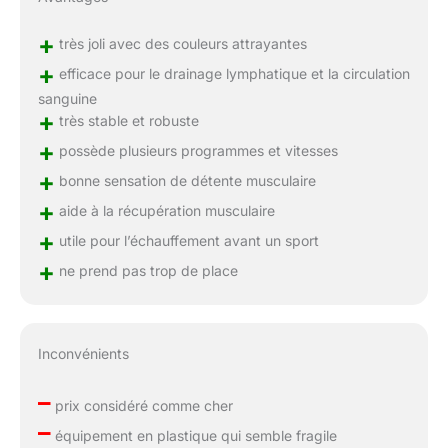
jambes. De plus, elle est
fournie avec des bandes
+
très joli avec des couleurs attrayantes
de résistance pour
+
efficace pour le drainage lymphatique et la circulation
l’entraînement des bras
et une télécommande
sanguine
permettant de contrôler
+
très stable et robuste
l’appareil à distance, pour
+
possède plusieurs programmes et vitesses
un entraînement
+
entièrement
bonne sensation de détente musculaire
personnalisé.
+
aide à la récupération musculaire
+
utile pour l’échauffement avant un sport
+
ne prend pas trop de place
Inconvénients
–
prix considéré comme cher
–
équipement en plastique qui semble fragile