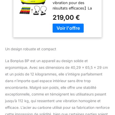
vibration pour des
Machine à
résultats efficaces】La
d'exercice
plateforme vibrante
Vibrations,
219,00 €
Wonder Fit est un
Vibrations pour
équipement innovant
l'entraînement de
conçu aussi bien pour
Tout Le Corps pour
les salles de sport que
la Maison, Combat
pour un usage
la Cellulite
domestique. Son
Un design robuste et compact
système de vibration
stimule intensément le
La Bonplus BP est un appareil au design solide et
corps, contribuant à
tonifier et à sculpter la
ergonomique. Avec ses dimensions de 40,29 x 65,5 x 29 cm
silhouette tout en
et un poids de 12 kilogrammes, elle s’intègre parfaitement
augmentant le
dans n’importe quel espace intérieur sans être trop
métabolisme. Grâce à cet
encombrante. Malgré son poids, elle offre une stabilité
effet, l’organisme brûle
exceptionnelle, comme en témoignent les utilisateurs pesant
davantage de calories,
même lors de séances
jusqu’à 112 kg, qui ressentent une vibration homogène et
courtes. 【Bienfaits pour
efficace. L’acier au carbone utilisé pour sa fabrication renforce
l’échauffement, la
cette impression de solidité, bien que certaines parties soient