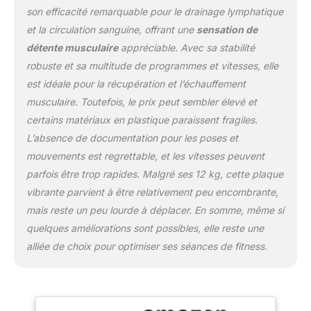
son efficacité remarquable pour le drainage lymphatique
microcirculation et à
accélérer les processus
et la circulation sanguine, offrant une
sensation de
de récupération
détente musculaire
appréciable. Avec sa stabilité
musculaire après l’effort
robuste et sa multitude de programmes et vitesses, elle
ou d’éventuelles
est idéale pour la récupération et l’échauffement
blessures. Par ailleurs,
l’efficacité thérapeutique
musculaire. Toutefois, le prix peut sembler élevé et
des vibrations est utilisée
certains matériaux en plastique paraissent fragiles.
depuis plusieurs années
L’absence de documentation pour les poses et
dans le domaine médical
mouvements est regrettable, et les vitesses peuvent
pour favoriser la
guérison des fractures et
parfois être trop rapides. Malgré ses 12 kg, cette plaque
lutter contre certaines
vibrante parvient à être relativement peu encombrante,
pathologies osseuses,
mais reste un peu lourde à déplacer. En somme, même si
comme l’ostéoporose.
quelques améliorations sont possibles, elle reste une
【Fonctionnement et
alliée de choix pour optimiser ses séances de fitness.
stimulation musculaire
intensive】Wonder Fit
fonctionne grâce à un
mouvement vertical à
haute vitesse qui