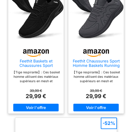
Feethit Baskets et
Feethit Chaussures Sport
Chaussures Sport
Homme Baskets Running
Homme Basquettes
Tennis Course Gris
【Tige respirante】: Ces basket
【Tige respirante】: Ces basket
Tennis Course Noir 44
Foncé 43
homme utilisent des matériaux
homme utilisent des matériaux
supérieurs en mesh et
supérieurs en mesh et
synthétiques. Le tissu tricoté est
synthétiques. Le tissu tricoté est
confortable, respirant et léger
confortable, respirant et léger
39,99 €
39,99 €
pour garder vos pieds au sec
pour garder vos pieds au sec
29,99 €
29,99 €
pendant l'exercice. 【 Intérieur
pendant l'exercice. 【 Intérieur
confortable 】 : l'intérieur des
confortable 】 : l'intérieur des
chaussures homme est fabriqué
chaussures homme est fabriqué
en textile et en coton respirant
en textile et en coton respirant
hautement élastique. Amorti et
hautement élastique. Amorti et
absorption des chocs accrus,
absorption des chocs accrus,
-52%
offrant un confort même en
offrant un confort même en
position debout et en marchant
position debout et en marchant