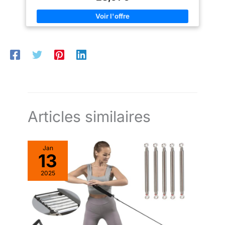
activités intérieures et
activités intérieures et
extérieures. Chaussures de
extérieures. Chaussures de
marche décontractées à enfiler
marche décontractées à enfiler
pour hommes, parfaites pour
pour hommes, parfaites pour
votre usage quotidien.
votre usage quotidien.
Articles similaires
Jan
13
2025