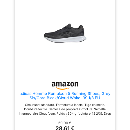
pendant une longue période.
pendant une longue période.
【Antidérapant et antichoc】:
【Antidérapant et antichoc】:
Ces chaussures de sport pour
Ces chaussures de sport pour
hommes sont fabriquées en EVA
hommes sont fabriquées en EVA
et en caoutchouc résistant.
et en caoutchouc résistant.
L'EVA offre une absorption des
L'EVA offre une absorption des
chocs, un amorti et un soutien
chocs, un amorti et un soutien
efficaces. La semelle extérieure
efficaces. La semelle extérieure
en caoutchouc est antidérapante
en caoutchouc est antidérapante
et résistante à l'usure. 【Glisser
et résistante à l'usure. 【Glisser
sur & À lacets】: Les sneakers
sur & À lacets】: Les sneakers
homme avec doublure
homme avec doublure
synthétique élastique et douce
synthétique élastique et douce
protègent votre talon arrière de
protègent votre talon arrière de
l'abrasion, ce qui est pratique à
l'abrasion, ce qui est pratique à
mettre et à enlever. Les lacets
mettre et à enlever. Les lacets
peuvent être facilement ajustés
peuvent être facilement ajustés
pour mieux s'adapter à vos
pour mieux s'adapter à vos
pieds. 【Plusieurs
pieds. 【Plusieurs
Occacions】: Les baskets et
Occacions】: Les baskets et
chaussures de sport homme
chaussures de sport homme
adidas Homme Runfalcon 5 Running Shoes, Grey
conviennent à la course, à la
conviennent à la course, à la
Six/Core Black/Cloud White, 39 1/3 EU
randonnée, au sport, à la gym,
randonnée, au sport, à la gym,
au jogging, au cyclisme, à
au jogging, au cyclisme, à
Chaussant standard. Fermeture à lacets. Tige en mesh.
l'exercice, au travail, au basket-
l'exercice, au travail, au basket-
Doublure textile. Semelle de propreté OrthoLite. Semelle
ball, au tennis, au football, aux
ball, au tennis, au football, aux
intermédiaire Cloudfoam. Poids : 304 g (pointure 42 2/3). Drop
fêtes, aux voyages, à la maison,
fêtes, aux voyages, à la maison,
semelle intermédiaire : 10 mm (talon 33 mm / avant-pied 23
aux cours d'entraînement, aux
aux cours d'entraînement, aux
mm). Semelle extérieure Adiwear.
60,00 €
vacances, aux loisirs, achats
vacances, aux loisirs, achats
28,61 €
quotidiens, camping, conduite,
quotidiens, camping, conduite,