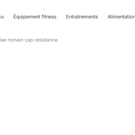
cu
Équipement fitness
Entraînements
Alimentatio
aise romain cap résistance