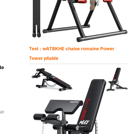
Test : wATBKHE chaise romaine Power
Tower pliable
de
se
e