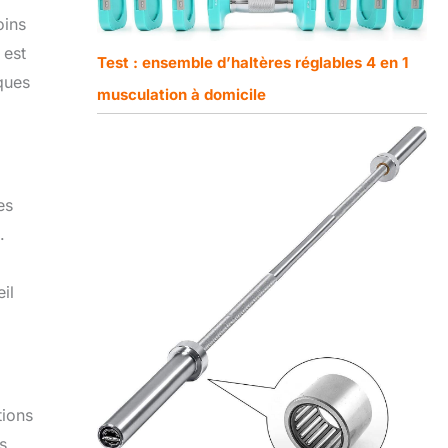
oins
 est
Test : ensemble d’haltères réglables 4 en 1
iques
musculation à domicile
es
.
il
tions
s