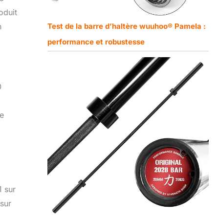
oduit
Test de la barre d’haltère wuuhoo® Pamela :
n
performance et robustesse
0
ve
1 sur
 sur