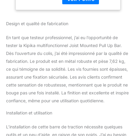
traction pour solives afin
musculation
de l'adapter à votre
équipement
espace. Elle dispose de 4
niveaux de réglage de la
Design et qualité de fabrication
hauteur, ce qui vous
permet de la
En tant que testeur professionnel, j’ai eu l’opportunité de
personnaliser en
fonction de vos
tester la Kipika multifonctionnel Joist Mounted Pull Up Bar.
préférences et de votre
Dès l’ouverture du colis, j’ai été impressionné par la qualité de
confort. 💯【Multi-Angle
fabrication. Le produit est en métal robuste et pèse 7,62 kg,
Grip】La barre de
ce qui témoigne de sa solidité. Les vis fournies sont épaisses,
traction dispose de 4
assurant une fixation sécurisée. Les avis clients confirment
positions de prise
différentes qui vous
cette sensation de robustesse, mentionnant que le produit ne
permettent de travailler
bouge pas une fois installé. La finition est excellente et inspire
différentes zones du
confiance, même pour une utilisation quotidienne.
haut de votre corps.
Vous pouvez choisir une
Installation et utilisation
prise large, une prise
étroite, une prise neutre
L’installation de cette barre de traction nécessite quelques
ou une prise angulaire
pour activer votre dos,
outils et un peu d’aide, en raison de son poids. J’ai eu besoin