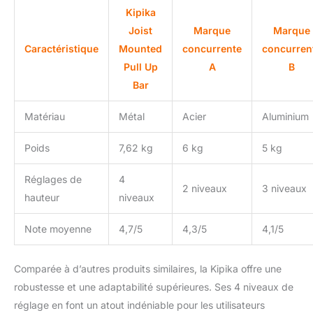
également dotée de
Kipika
poignées en mousse
Joist
Marque
Marque
souple qui offrent
confort et stabilité
Caractéristique
Mounted
concurrente
concurren
pendant que vous faites
Pull Up
A
B
de l'exercice.
Bar
Matériau
Métal
Acier
Aluminium
Poids
7,62 kg
6 kg
5 kg
Réglages de
4
2 niveaux
3 niveaux
hauteur
niveaux
Note moyenne
4,7/5
4,3/5
4,1/5
Comparée à d’autres produits similaires, la Kipika offre une
robustesse et une adaptabilité supérieures. Ses 4 niveaux de
réglage en font un atout indéniable pour les utilisateurs