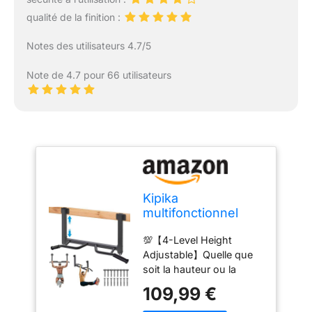
qualité de la finition :
Notes des utilisateurs 4.7/5
Note de 4.7 pour 66 utilisateurs
Kipika
multifonctionnel
Joist Mounted Pull
💯【4-Level Height
Up Bar, 4 niveaux
Adjustable】Quelle que
de réglage de la
soit la hauteur ou la
hauteur, poignée
hauteur de votre plafond,
multi-angle, Chin
109,99 €
vous pouvez facilement
Up Bar Joist Mount,