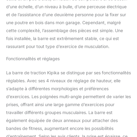
vos épaules, votre
d’une échelle, d’un niveau à bulle, d’une perceuse électrique
poitrine, vos bras et vos
et de l’assistance d’une deuxième personne pour la fixer sur
abdominaux. 💯【Add
une poutre en bois dans mon garage. Cependant, malgré
More Variety To Your
cette complexité, l’assemblage des pièces est simple. Une
Routine】La barre de
traction est livrée avec 2
fois installée, la barre est extrêmement stable, ce qui est
anneaux solides des
rassurant pour tout type d’exercice de musculation.
deux côtés qui vous
permettent de connecter
Fonctionnalités et réglages
d'autres accessoires
d'entraînement, tels que
La barre de traction Kipika se distingue par ses fonctionnalités
des sangles de
réglables. Avec ses 4 niveaux de réglage de hauteur, elle
suspension, des cordes
d'entraînement, des
s’adapte à différentes morphologies et préférences
sangles de yoga ou des
d’exercices. Les poignées multi-angle permettent de varier les
sacs de frappe. Vous
prises, offrant ainsi une large gamme d’exercices pour
pouvez créer votre
travailler différents groupes musculaires. La barre est
propre circuit
également équipée de deux anneaux pour attacher des
d'entraînement
personnalisé et passer
bandes de fitness, augmentant encore les possibilités
d'un exercice à l'autre en
d’entraînement. Selon les avis clients, la prise est épaisse, ce