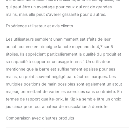
toute simplicité. 💯【Easy
qui peut être un avantage pour ceux qui ont de grandes
To Install And Use】
mains, mais elle peut s’avérer glissante pour d’autres.
Cette barre de traction
est conçue pour être
Expérience utilisateur et avis clients
montée sur des solives
ou des poutres à l'aide
de vis et de rondelles
Les utilisateurs semblent unanimement satisfaits de leur
(incluses). L'installation
achat, comme en témoigne la note moyenne de 4,7 sur 5
ne prend que quelques
étoiles. Ils apprécient particulièrement la qualité du produit et
minutes et elle est prête
sa capacité à supporter un usage intensif. Un utilisateur
à l'emploi. 💯【Built To
mentionne que la barre est suffisamment épaisse pour ses
Last】This pull up bar is
made of heavy duty steel
mains, un point souvent négligé par d’autres marques. Les
pipes with black
multiples positions de main possibles sont également un atout
electrophoretic coating
majeur, permettant de varier les exercices sans contrainte. En
that prevents rust and
termes de rapport qualité-prix, la Kipika semble être un choix
corrosion. Elle peut
supporter jusqu'à 400
judicieux pour tout amateur de musculation à domicile.
livres de poids et résister
à des années
Comparaison avec d’autres produits
d'utilisation. Elle est