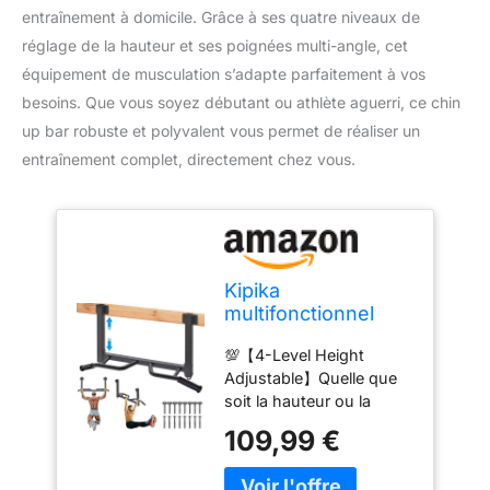
entraînement à domicile. Grâce à ses quatre niveaux de
réglage de la hauteur et ses poignées multi-angle, cet
équipement de musculation s’adapte parfaitement à vos
besoins. Que vous soyez débutant ou athlète aguerri, ce chin
up bar robuste et polyvalent vous permet de réaliser un
entraînement complet, directement chez vous.
Kipika
multifonctionnel
Joist Mounted Pull
💯【4-Level Height
Up Bar, 4 niveaux
Adjustable】Quelle que
de réglage de la
soit la hauteur ou la
hauteur, poignée
hauteur de votre plafond,
multi-angle, Chin
109,99 €
vous pouvez facilement
Up Bar Joist Mount,
ajuster cette barre de
Home Gym Workout