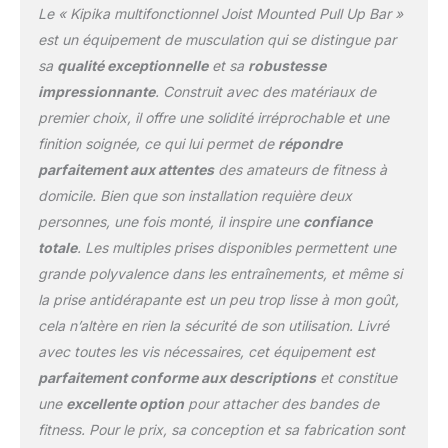
Le « Kipika multifonctionnel Joist Mounted Pull Up Bar »
pour activer votre dos,
vos épaules, votre
est un équipement de musculation qui se distingue par
poitrine, vos bras et vos
sa
qualité exceptionnelle
et sa
robustesse
abdominaux. 💯【Add
impressionnante
. Construit avec des matériaux de
More Variety To Your
premier choix, il offre une solidité irréprochable et une
Routine】La barre de
traction est livrée avec 2
finition soignée, ce qui lui permet de
répondre
anneaux solides des
parfaitement aux attentes
des amateurs de fitness à
deux côtés qui vous
domicile. Bien que son installation requière deux
permettent de connecter
personnes, une fois monté, il inspire une
confiance
d'autres accessoires
d'entraînement, tels que
totale
. Les multiples prises disponibles permettent une
des sangles de
grande polyvalence dans les entraînements, et même si
suspension, des cordes
la prise antidérapante est un peu trop lisse à mon goût,
d'entraînement, des
cela n’altère en rien la sécurité de son utilisation. Livré
sangles de yoga ou des
sacs de frappe. Vous
avec toutes les vis nécessaires, cet équipement est
pouvez créer votre
parfaitement conforme aux descriptions
et constitue
propre circuit
une
excellente option
pour attacher des bandes de
d'entraînement
fitness. Pour le prix, sa conception et sa fabrication sont
personnalisé et passer