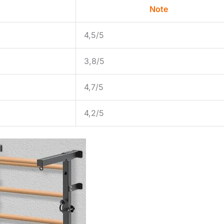
Note
4,5/5
3,8/5
4,7/5
4,2/5