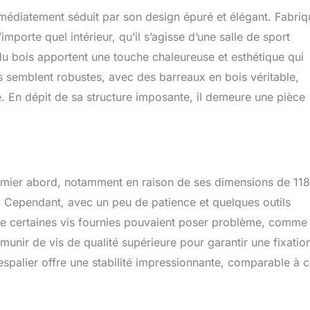
e 5,1 x 5,1 cm tels que les crochets en J et les bras de barre de
 immédiatement séduit par son design épuré et élégant. Fabri
. En outre, les 2 anneaux supérieurs peuvent être utilisés pour
résistance, l'entraînement de suspension, le cross training et
mporte quel intérieur, qu’il s’agisse d’une salle de sport
sfaction garantie】Si vous avez des questions sur le produit,
u bois apportent une touche chaleureuse et esthétique qui
ous contacter, nous serons heureux de vous servir
s semblent robustes, avec des barreaux en bois véritable,
e. En dépit de sa structure imposante, il demeure une pièce
 premier abord, notamment en raison de ses dimensions de 118
 Cependant, avec un peu de patience et quelques outils
que certaines vis fournies pouvaient poser problème, comme
 munir de vis de qualité supérieure pour garantir une fixatio
’espalier offre une stabilité impressionnante, comparable à c