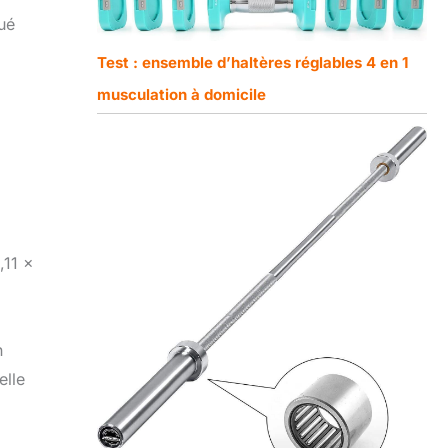
qué
Test : ensemble d’haltères réglables 4 en 1
musculation à domicile
,11 x
n
elle