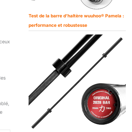
Test de la barre d’haltère wuuhoo® Pamela :
performance et robustesse
 ceux
des
mblé,
te