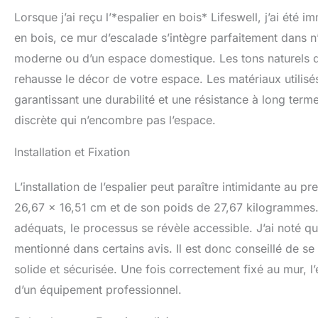
support de squat d
Lorsque j’ai reçu l’*espalier en bois* Lifeswell, j’ai été
squat de ceinture
l'entraînement de 
en bois, ce mur d’escalade s’intègre parfaitement dans n’i
plus encore 【Sati
moderne ou d’un espace domestique. Les tons naturels d
n'hésitez pas à n
rehausse le décor de votre espace. Les matériaux utilisé
garantissant une durabilité et une résistance à long term
discrète qui n’encombre pas l’espace.
Installation et Fixation
L’installation de l’espalier peut paraître intimidante au
26,67 x 16,51 cm et de son poids de 27,67 kilogrammes.
adéquats, le processus se révèle accessible. J’ai noté 
mentionné dans certains avis. Il est donc conseillé de se
solide et sécurisée. Une fois correctement fixé au mur, l
d’un équipement professionnel.