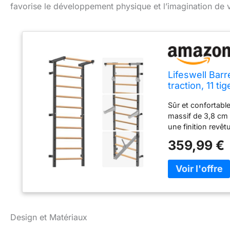
favorise le développement physique et l’imagination de 
Lifeswell Barr
traction, 11 t
la salle de spo
Sûr et confortabl
massif de 3,8 cm a
une finition revêt
pour une expérien
359,99 €
11 poignées en bo
parfaite pour les
adultes Équipemen
81,3 cm de large 
centraux de 40,6 
l'entraînement cro
Polyvalent et com
Design et Matériaux
standard de 2,5 c