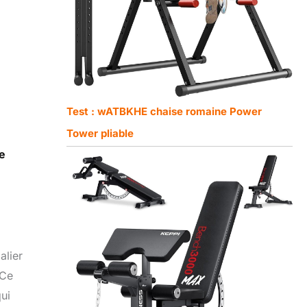
Test : wATBKHE chaise romaine Power
Tower pliable
e
alier
 Ce
qui