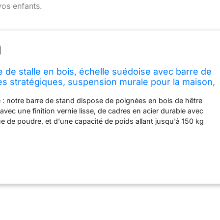
vos enfants.
e de stalle en bois, échelle suédoise avec barre de
iges stratégiques, suspension murale pour la maison,
rt, l'école et la clinique
e : notre barre de stand dispose de poignées en bois de hêtre
vec une finition vernie lisse, de cadres en acier durable avec
ue de poudre, et d'une capacité de poids allant jusqu'à 150 kg
ce d'entraînement sûre Amusant pour le fitness en famille : avec
is allant de 18,3 cm à 226,1 cm de hauteur, l'échelle suédoise est
 entraînements familiaux et les étirements, des enfants aux
t de fitness polyvalent : l'espacement des trous de montage de
est parfait pour la plupart des maisons avec des clous muraux
cm et est idéal pour la gymnastique, les étirements et
isé à la maison, à la salle de sport, à l'école ou en clinique
patible : l'équipement de gym mural est livré avec des trous
m, ce qui le rend compatible avec la plupart des accessoires de