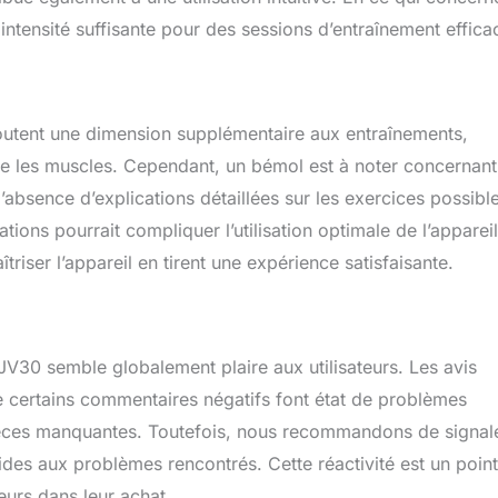
offrons une garantie d'un an et un service clientèle
intensité suffisante pour des sessions d’entraînement effica
ie pour résoudre rapidement tous vos problèmes et fournir des
tisfaisantes ! Si vous rencontrez le moindre problème pendant
ésitez pas à nous contacter
joutent une dimension supplémentaire aux entraînements,
age les muscles. Cependant, un bémol est à noter concernant
’absence d’explications détaillées sur les exercices possible
ons pourrait compliquer l’utilisation optimale de l’appareil
triser l’appareil en tirent une expérience satisfaisante.
V30 semble globalement plaire aux utilisateurs. Les avis
que certains commentaires négatifs font état de problèmes
ièces manquantes. Toutefois, nous recommandons de signal
es aux problèmes rencontrés. Cette réactivité est un point
urs dans leur achat.