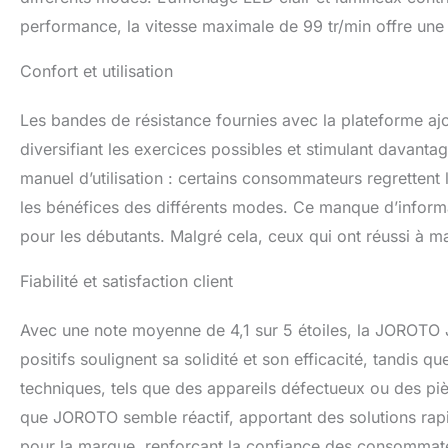
expérience. Nous 
performance, la vitesse maximale de 99 tr/min offre une 
professionnel à v
solutions 100% sa
Confort et utilisation
l'utilisation, n'h
Les bandes de résistance fournies avec la plateforme a
diversifiant les exercices possibles et stimulant davant
manuel d’utilisation : certains consommateurs regrettent l
les bénéfices des différents modes. Ce manque d’informati
pour les débutants. Malgré cela, ceux qui ont réussi à maî
Fiabilité et satisfaction client
Avec une note moyenne de 4,1 sur 5 étoiles, la JOROTO J
positifs soulignent sa solidité et son efficacité, tandis 
techniques, tels que des appareils défectueux ou des p
que JOROTO semble réactif, apportant des solutions rapid
pour la marque, renforçant la confiance des consommate