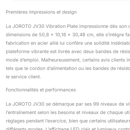
hanches et les a
résistance (vous 
Premières impressions et design
produisent un eff
profondément vos 
rétablissement de
La JOROTO JV30 Vibration Plate impressionne dès son d
muscles dans tout
dimensions de 50,8 x 10,16 x 30,48 cm, elle s’intègre f
musculaire, augme
fabrication en acier allié lui confère une solidité indéni
système lymphati
chroniques et de g
plateforme vibrante est livrée avec deux bandes de rési
de sorte que vou
mode d’emploi. Malheureusement, certains avis clients i
pour un style de 
ceux d'entre vous
tels que le cordon d’alimentation ou les bandes de résis
à une course de 4
le service client.
pendant une demi-
de pompes, tout 
Fonctionnalités et performances
utiliser et facil
qui vous évite de 
La JOROTO JV30 se démarque par ses 99 niveaux de vibra
la vitesse, et les
progression de vo
l’entraînement selon les besoins et niveaux de chaque ut
boîtier robuste en 
réglages pendant l’exercice, bien que certains utilisateurs
compacte, il est 
Rameur est livré a
différents modes. L’affichage LED clair et lumineux contri