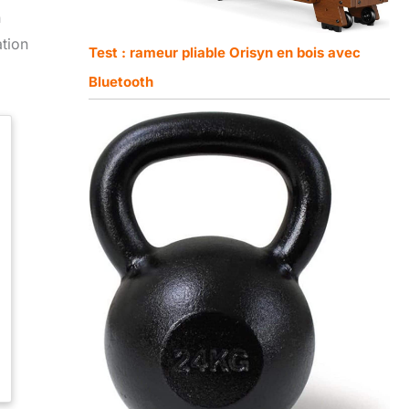
n
ation
Test : rameur pliable Orisyn en bois avec
Bluetooth