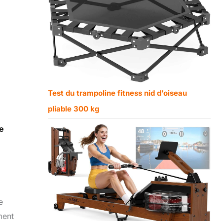
Test du trampoline fitness nid d’oiseau
pliable 300 kg
e
e
ment