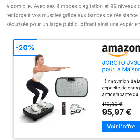
à domicile. Avec ses 9 modes d’agitation et 99 niveaux de
renforçant vos muscles grâce aux bandes de résistance i
sécurisée pour un large public, offrant ainsi une expéri
-20%
JOROTO JV30 V
pour la Maison
avec Bandes d
【Innovation de l
150kg
capacité de char
antidérapante qui 
de haute intensité
119,99 €
niveaux, ce qui v
95,97 €
physique afin d'a
【Détendre le corp
JOROTO font travai
flexibilité. Elle 