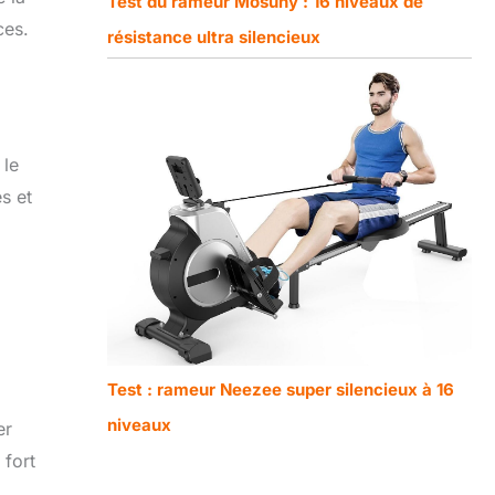
Test du rameur Mosuny : 16 niveaux de
ces.
résistance ultra silencieux
 le
s et
Test : rameur Neezee super silencieux à 16
niveaux
er
 fort