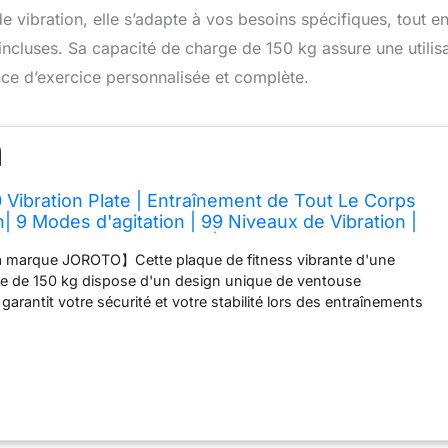
 vibration, elle s’adapte à vos besoins spécifiques, tout e
ncluses. Sa capacité de charge de 150 kg assure une utilis
ence d’exercice personnalisée et complète.
ibration Plate | Entraînement de Tout Le Corps
| 9 Modes d'agitation | 99 Niveaux de Vibration |
e résistance à Distance | Capacité de Charge
a marque JOROTO】Cette plaque de fitness vibrante d'une
ge de 150 kg dispose d'un design unique de ventouse
garantit votre sécurité et votre stabilité lors des entraînements
. Elle offre 9 modes de vibration et un choix de vitesses de 1 à 99
ous permet de planifier en fonction de votre niveau de forme
tteindre rapidement et efficacement vos objectifs de fitness
s et l'esprit et brûler les graisses】Les plaques vibrantes
ller l'ensemble des muscles et améliorent l'équilibre et la
a été spécialement conçue pour sculpter les jambes, les bras, les