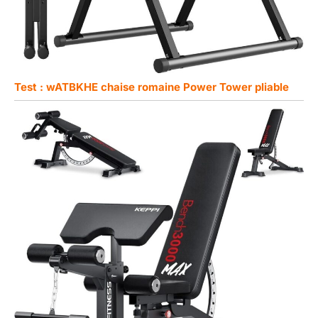
Test : wATBKHE chaise romaine Power Tower pliable