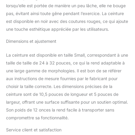
Contrairement à d'autres
lorsqu’elle est portée de manière un peu lâche, elle ne bouge
types de courroies.
FORME AMÉLIORÉE :
pas, évitant ainsi toute gêne pendant l’exercice. La ceinture
une ceinture de
est disponible en noir avec des coutures rouges, ce qui ajoute
musculation peut
une touche esthétique appréciée par les utilisateurs.
également aider à
améliorer votre forme. La
Dimensions et ajustement
ceinture de levage peut
vous aider à maintenir
La ceinture est disponible en taille Small, correspondant à une
une bonne posture
taille de taille de 24 à 32 pouces, ce qui la rend adaptable à
pendant les exercices, ce
qui peut vous aider à
une large gamme de morphologies. Il est bon de se référer
soulever des charges
aux instructions de mesure fournies par le fabricant pour
lourdes et réduire le
choisir la taille correcte. Les dimensions précises de la
risque de blessure.
ceinture sont de 10,5 pouces de longueur et 5 pouces de
Améliorez la forme avec
la ceinture d'haltérophilie
largeur, offrant une surface suffisante pour un soutien optimal.
ProFitness Confort : la
Son poids de 12 onces la rend facile à transporter sans
ceinture d'haltérophilie
compromettre sa fonctionnalité.
ProFitness est fabriquée
à partir d'un matériau
Service client et satisfaction
doux au toucher et