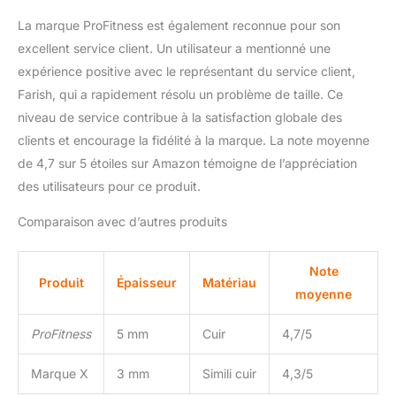
agréable pour votre
La marque ProFitness est également reconnue pour son
peau. Il est confortable à
excellent service client. Un utilisateur a mentionné une
porter et facile à régler,
ce qui en fait un choix
expérience positive avec le représentant du service client,
idéal. La ceinture est
Farish, qui a rapidement résolu un problème de taille. Ce
moins susceptible de
niveau de service contribue à la satisfaction globale des
causer des frottements
clients et encourage la fidélité à la marque. La note moyenne
ou de l'inconfort.
Abordable : par rapport à
de 4,7 sur 5 étoiles sur Amazon témoigne de l’appréciation
d'autres types de
des utilisateurs pour ce produit.
ceintures, la ceinture de
soulevé de terre est une
Comparaison avec d’autres produits
option abordable. La
ceinture de levage
Note
supérieure est moins
Produit
Épaisseur
Matériau
susceptible de s'user au
moyenne
fil du temps, ce qui
signifie que vous n'aurez
ProFitness
5 mm
Cuir
4,7/5
pas à la remplacer aussi
souvent, ce qui peut
Marque X
3 mm
Simili cuir
4,3/5
vous faire économiser de