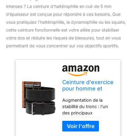
intenses ? La ceinture d’haltérophilie en cuir de 5 mm
d’épaisseur est conçue pour répondre à ces besoins. Que
vous pratiquiez l’haltérophilie, la dynamophilie ou les squats,
cette ceinture fonctionnelle est votre alliée pour stabiliser
votre dos et réduire les risques de blessures, tout en vous
permettant de vous concentrer sur vos objectifs sportifs.
Ceinture d'exercice
pour homme et
femme – Idéale
Augmentation de la
pour haltérophilie,
stabilité du tronc : l'un
soulevé de terre,
des principaux
fentes (noir/noir,
avantages d'une ceinture
taille M)
d'haltérophilie est
l'augmentation de la