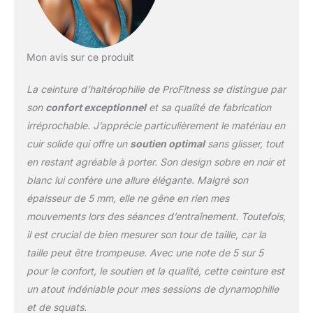
à une utilisation
intensive. Cette ceinture
d'haltérophilie pour
homme et femme est un
Mon avis sur ce produit
choix idéal pour les
haltérophiles et autres
La ceinture d’haltérophilie de ProFitness se distingue par
athlètes de force.
son
confort exceptionnel
et sa qualité de fabrication
Contrairement à d'autres
irréprochable. J’apprécie particulièrement le matériau en
types de courroies.
cuir solide qui offre un
soutien optimal
sans glisser, tout
FORME AMÉLIORÉE :
une ceinture de
en restant agréable à porter. Son design sobre en noir et
musculation peut
blanc lui confère une allure élégante. Malgré son
également aider à
épaisseur de 5 mm, elle ne gêne en rien mes
améliorer votre forme. La
mouvements lors des séances d’entraînement. Toutefois,
ceinture de levage peut
vous aider à maintenir
il est crucial de bien mesurer son tour de taille, car la
une bonne posture
taille peut être trompeuse. Avec une note de 5 sur 5
pendant les exercices, ce
pour le confort, le soutien et la qualité, cette ceinture est
qui peut vous aider à
un atout indéniable pour mes sessions de dynamophilie
soulever des charges
lourdes et réduire le
et de squats.