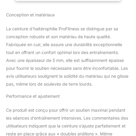
stabilité du tronc. Il aide à
activer les muscles
Conception et matériaux
abdominaux pour
stabiliser la colonne
vertébrale. Avec la
La ceinture d’haltérophilie ProFitness se distingue par sa
ceinture de poids, vous
conception robuste et son matériau de haute qualité.
pouvez vous attendre à
Fabriquée en cuir, elle assure une durabilité exceptionnelle
un haut niveau de
tout en offrant un confort optimal lors des entraînements.
soutien et de stabilité
Durabilité : la ceinture de
Avec une épaisseur de 5 mm, elle est suffisamment épaisse
squat et de soulevé de
pour fournir le soutien nécessaire sans être inconfortable. Les
terre est fabriquée à
avis utilisateurs soulignent la solidité du matériau qui ne glisse
partir de cuir, un matériau
pas, même lors de soulevés de terre lourds.
durable qui peut résister
à une utilisation
Performance et ajustement
intensive. Cette ceinture
d'haltérophilie pour
Ce produit est conçu pour offrir un soutien maximal pendant
homme et femme est un
choix idéal pour les
les séances d’entraînement intensives. Les commentaires des
haltérophiles et autres
utilisateurs indiquent que la ceinture s’ajuste parfaitement et
athlètes de force.
reste en place grâce aux « doubles ardillons ». Même