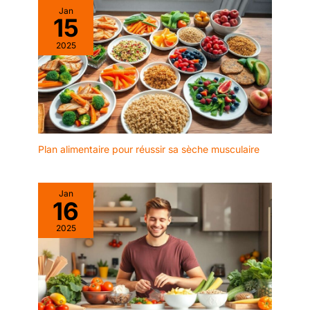
Jan
15
2025
Plan alimentaire pour réussir sa sèche musculaire
Jan
16
2025