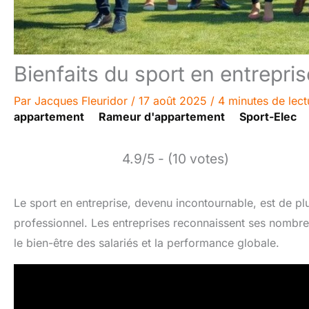
Bienfaits du sport en entrepris
Par
Jacques Fleuridor
/
17 août 2025
/
4 minutes de lect
appartement
Rameur d'appartement
Sport-Elec
4.9/5 - (10 votes)
Le sport en entreprise, devenu incontournable, est de p
professionnel. Les entreprises reconnaissent ses nombreu
le bien-être des salariés et la performance globale.