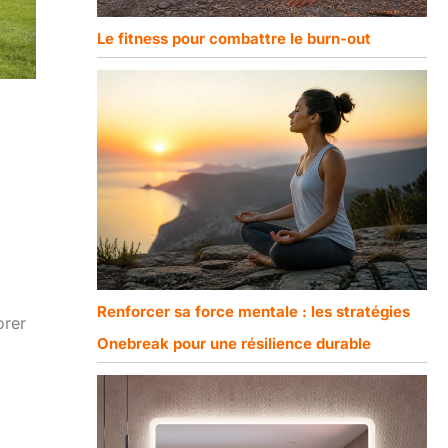
Le fitness pour combattre le burn-out
Renforcer sa force mentale : les stratégies
orer
Onebreak pour une résilience durable