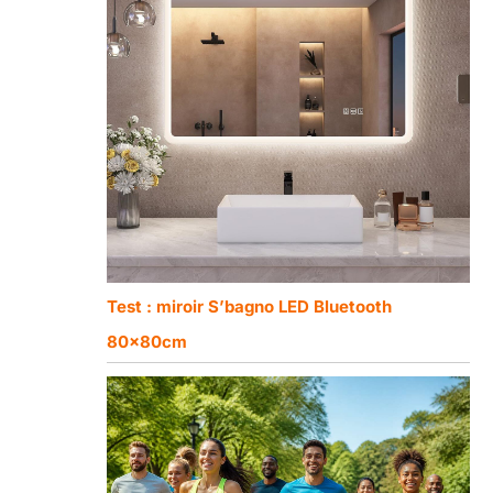
Test : miroir S’bagnо LED Bluetooth
80x80cm