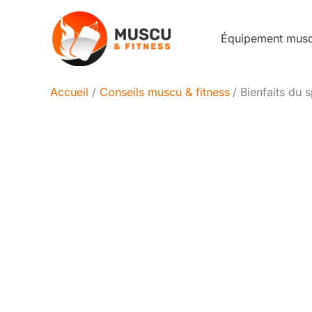
Aller
au
Équipement mus
contenu
Accueil
Conseils muscu & fitness
Bienfaits du s