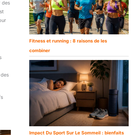
r des
st
our
Fitness et running : 8 raisons de les
combiner
s
 des
fs
Impact Du Sport Sur Le Sommeil : bienfaits