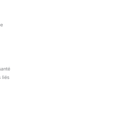
ue
santé
 liés