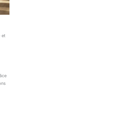
 et
râce
ons