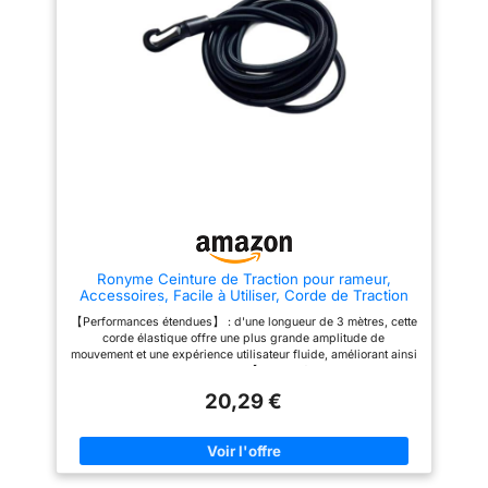
Personnalisée】 Avec 6 niveaux
de remplacement s'installe
de résistance bands
rapidement sans l'aide d'un
(20/30/40LB x2), ce Elastiques
professionnel. 【Entretien】
de Musculation vous permet de
Accessoire indispensable pour
progresser de débutant à
les salles de sport à domicile,
avancé. Utilisez une seule
permettant de maintenir votre
bande élastique, combinez 2 à
rameur en parfait état pour vos
3 bandes pour des intensités
séances d'entraînement
variées, ou croisez plusieurs
quotidiennes.
bandes pour un effet de tension
maximale. Parfait pour cibler
les abdominaux, les muscles du
dos, les bras et les jambes.
【Adapté aux Utilisateurs de
160-185cm】 Notre Barre de
Pilates propose 5 réglages de
longueur pré-marqués,
Ronyme Ceinture de Traction pour rameur,
spécialement conçus pour les
Accessoires, Facile à Utiliser, Corde de Traction
hommes mesurant entre 160 et
pour entraînement Pratique en Salle de Sport,
185 cm. Ajustez facilement les
【Performances étendues】 : d'une longueur de 3 mètres, cette
Corde élastique
bandes élastiques selon les
corde élastique offre une plus grande amplitude de
conseils du manuel pour un
mouvement et une expérience utilisateur fluide, améliorant ainsi
alignement corporel précis, ou
vos exercices sur rameur. 【Cordon élastique haute
personnalisez la longueur des
résistance】 : fabriqué avec un matériau haute résistance de 8
sangles en fonction de vos
20,29 €
mm de diamètre, ce cordon élastique offre une élasticité et une
besoins spécifiques. 【Portable
durabilité exceptionnelles, assurant un effet stable pour vos
et facile à assembler】 La barre
entraînements d'aviron. Large compatibilité : conçue pour
de Pilates en 3 segments
s'adapter à la plupart des rameurs domestiques et de salle de
s'assemble rapidement et se
sport, cette corde de traction est adaptée à différents types de
transporte aisément. Parfaite
systèmes de retour, ce qui en fait un choix polyvalent pour les