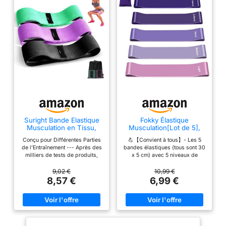
Suright Bande Elastique
Fokky Élastique
Musculation en Tissu,
Musculation[Lot de 5],
Bande Elastique Fitness
Bande Elastique
Conçu pour Différentes Parties
💪【Convient à tous】- Les 5
Musculation en Latex
de l'Entraînement --- Après des
bandes élastiques (tous sont 30
milliers de tests de produits,
x 5 cm) avec 5 niveaux de
nous avons conçu la taille la
résistance pour une intensité
plus appropriée pour chaque
d’exercice allant de 2 à 13 kg
9,02 €
10,99 €
bande élastique musculation. Ils
(Léger, Moyen, Lourd, X-Lourd,
8,57 €
6,99 €
sont le choix parfait pour
XX-Lourd). Que vous soyez un
améliorer le fessier, augmenter
athlète chevronné ou un
l'endurance musculaire et
débutant, vous pouvez choisir
modifier les jambes. Convient à
celui qui vous convient en
tous --- 3 bande elastique
fonction du niveau
musculation 3 niveaux pour un
d’entraînement actuel. 💪【Sûr