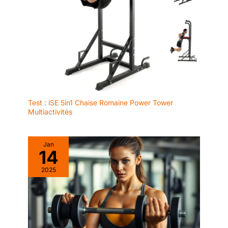
Test : iSE 5in1 Chaise Romaine Power Tower
Multiactivités
Jan
14
2025