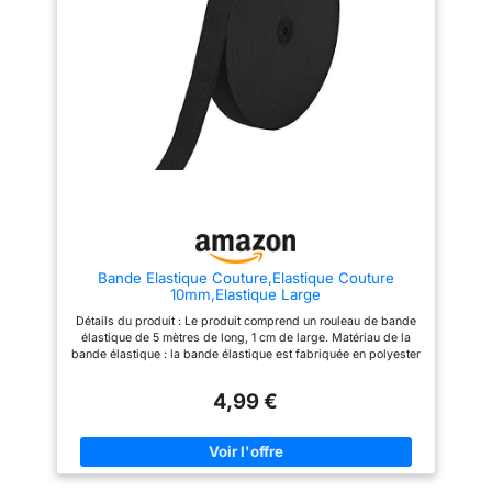
fil élastique fin glisse et se
fil élastique fin glisse et se
déforme. DISPONIBLE EN 4
déforme. DISPONIBLE EN 4
LARGEURS 20MM 25MM
LARGEURS 20MM 25MM
38MM ET 50MM : choisissez
38MM ET 50MM : choisissez
l'élastique large couture adapté
l'élastique large couture adapté
à votre projet. Le 20mm et le
à votre projet. Le 20mm et le
25mm pour les manches, jupes
25mm pour les manches, jupes
et vêtements légers, le 38mm et
et vêtements légers, le 38mm et
le 50mm pour un maintien ferme
le 50mm pour un maintien ferme
en ceinture de pantalon. Chaque
en ceinture de pantalon. Chaque
rouleau fait 6 mètres complets
rouleau fait 6 mètres complets
d'une seule couleur. ELASTIQUE
d'une seule couleur. ELASTIQUE
COUTURE FACILE A UTILISER :
COUTURE FACILE A UTILISER :
ce ruban elastique couture se
ce ruban elastique couture se
coud à la machine comme à la
coud à la machine comme à la
main, se coupe net aux ciseaux
main, se coupe net aux ciseaux
Bande Elastique Couture,Elastique Couture
et peut être thermosoudé sur les
et peut être thermosoudé sur les
10mm,Elastique Large
bords. Apprécié aussi comme
bords. Apprécié aussi comme
élastique pour perruque : un
élastique pour perruque : un
Détails du produit : Le produit comprend un rouleau de bande
élastique perruque plat et
élastique perruque plat et
élastique de 5 mètres de long, 1 cm de large. Matériau de la
confortable qui ne marque pas
confortable qui ne marque pas
bande élastique : la bande élastique est fabriquée en polyester
le front. USAGES MULTIPLES
le front. USAGES MULTIPLES
de haute qualité, qui est plus flexible, durable, solide et doux.
EN COUTURE ET MERCERIE :
EN COUTURE ET MERCERIE :
Un bon choix pour la couture et vous permet de faire beaucoup
élastiques plats idéaux pour
élastiques plats idéaux pour
4,99 €
de travaux manuels. Idéal pour les vêtements de taille moyenne
ceinture élastique, pantalon,
ceinture élastique, pantalon,
à grande, offre un élastique épais et robuste pour s'adapter à
jupe, robe, sous-vêtement,
jupe, robe, sous-vêtement,
une variété de vêtements. Élastique tricoté de haute qualité,
manche, poignet, chouchou,
manche, poignet, chouchou,
durable et élastique, peut être cousu directement sur le tissu,
masque, déguisement et bande
masque, déguisement et bande
facile à utiliser. Matériau souple, peut facilement ajuster la
de perruque frontale. Un
de perruque frontale. Un
longueur souhaitée. Bon choix pour coudre des vêtements, des