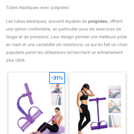
matériel couture indispensable
matériel couture indispensable
manches, des gants, des chaussettes, des perruques, des
pour la retouche, la confection
pour la retouche, la confection
Tubes élastiques avec poignées
sous-vêtements, des pantalons, des vêtements de sport, des
et tous vos projets DIY.
et tous vos projets DIY.
jupes.
Les tubes élastiques, souvent équipés de
poignées
, offrent
une option confortable, en particulier pour les exercices de
tirage et de pressions. Leur design permet une meilleure prise
en main et une
variabilité de résistance
, ce qui en fait un choix
populaire parmi les utilisateurs recherchant un entraînement
plus ciblé.
-31%