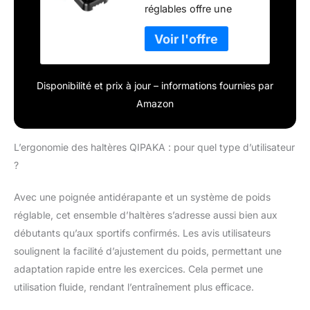
réglables offre une
rapide avec
gamme de poids de 10
double système
à 25 kg par incréments
de verrouillage de
lisses de 2,3 kg,
sécurité,
permettant une
ensemble de
progression
poids polyvalents
Disponibilité et prix à jour – informations fournies par
progressive de la
pour homme et
Amazon
résistance qui rend
femme pour
chaque percée plus
facile. Il répond aux
L’ergonomie des haltères QIPAKA : pour quel type d’utilisateur
différents besoins
?
d'entraînement de tout
le monde, des
Avec une poignée antidérapante et un système de poids
débutants aux
professionnels Réglage
réglable, cet ensemble d’haltères s’adresse aussi bien aux
rapide à une main :
débutants qu’aux sportifs confirmés. Les avis utilisateurs
placez l'haltère sur le
soulignent la facilité d’ajustement du poids, permettant une
plateau, puis tournez
adaptation rapide entre les exercices. Cela permet une
simplement la poignée
avec 1 main pour
utilisation fluide, rendant l’entraînement plus efficace.
changer de poids