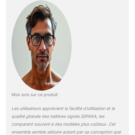
d'entraînement de
tout le monde, des
débutants aux
professionnels
Réglage rapide à une
main : placez l'haltère
sur le plateau, puis
tournez simplement
la poignée avec 1
main pour changer
de poids rapidement
et sans effort en
seulement 1 seconde.
Le cadran
transparent assure
Mon avis sur ce produit
une lecture facile et
un réglage sans
Les utilisateurs apprécient la facilité d’utilisation et la
tracas pour des
qualité globale des haltères signés QIPAKA, les
entraînements
efficaces Double
comparant souvent à des modèles plus coûteux. Cet
système de
ensemble semble séduire autant par sa conception que