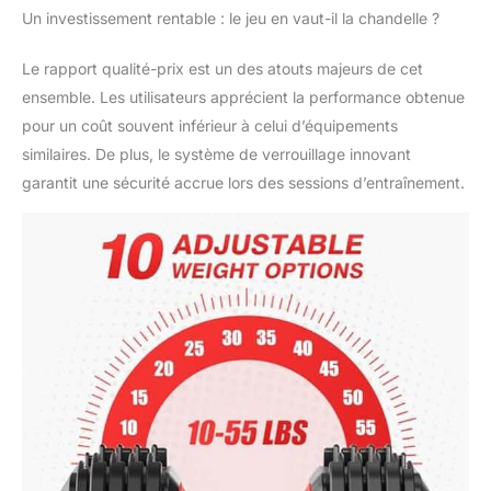
Un investissement rentable : le jeu en vaut-il la chandelle ?
empêcher les plaques
de poids de glisser ou
de se détacher lors de
Le rapport qualité-prix est un des atouts majeurs de cet
l'utilisation, assurant
ensemble. Les utilisateurs apprécient la performance obtenue
un entraînement sûr et
pour un coût souvent inférieur à celui d’équipements
stable Design compact
similaires. De plus, le système de verrouillage innovant
: le design compact de
garantit une sécurité accrue lors des sessions d’entraînement.
l'ensemble d'haltères
est parfait pour les
gymnases à domicile,
vous aidant à tirer le
meilleur parti de vos
entraînements sans
prendre beaucoup de
place. Leur petite taille
les rend faciles à
ranger, dites adieu au
désordre de 10
ensembles d'haltères
séparés Poignée
ergonomique