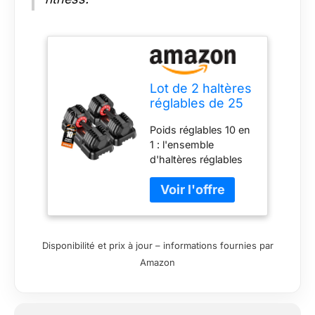
Lot de 2 haltères
réglables de 25
kg avec poignée
Poids réglables 10 en
antidérapante, 10
1 : l'ensemble
en 1 à réglage
d'haltères réglables
rapide avec
offre une gamme de
double système
poids de 10 à 25 kg
de verrouillage
par incréments lisses
de sécurité,
de 2,3 kg, permettant
ensemble de
une progression
poids
Disponibilité et prix à jour – informations fournies par
progressive de la
polyvalents pour
Amazon
résistance qui rend
homme et
chaque percée plus
femme pour
facile. Il répond aux
différents besoins