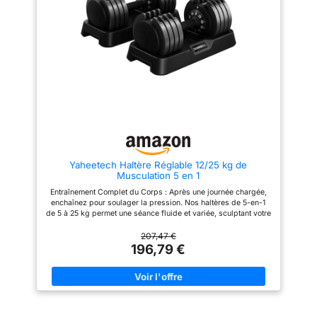
dans le porte-disques. Plus le
anti-chute. Pour plus de
verrouille
disque est lourd, plus la
sécurité, l'haltère ne peut être
automatiquement
surface d’appui des plots de
retiré de sa base que lorsque la
fixation est grande – pour une
molette est verrouillée, limitant
pour empêcher les
stabilité maximale et un
les risques lors des répétitions
plaques de poids de
maintien absolument ferme,
intenses Prise Silencieuse, Sols
glisser ou de se
sans jeu. 【GAIN DE PLACE】
Préservés : Conçu avec un
Le set 2026 séduit par son
plateau dédié, cet haltère avec
détacher lors de
design compact et un centre de
base permet une prise et un
l'utilisation, assurant
gravité proche du bras – pour
rangement fluides et silencieux.
un entraînement ergonomique. Il
La base en nylon renforcé
un entraînement sûr
économise de l’espace, ménage
protège les sols tout en
et stable Design
le sol, et le berceau de
maintenant les poids bien
compact : le design
rangement empêche tout roulis
organisés Salle de Sport à
ou basculement involontaire.
Domicile ： Passez des
compact de
Yaheetech Haltère Réglable 12/25 kg de
【FABRICATION
élévations légères (2,5 kg) aux
l'ensemble d'haltères
Musculation 5 en 1
PROFESSIONNELLE】 Le
squats lourds (24 kg) en
système 2026 vous garantit la
tournant une molette. Cet haltère
est parfait pour les
Entraînement Complet du Corps : Après une journée chargée,
meilleure expérience
ajustable libère votre potentiel
gymnases à domicile,
enchaînez pour soulager la pression. Nos haltères de 5-en-1
d’entraînement : la poignée
pour sculpter chaque groupe
de 5 à 25 kg permet une séance fluide et variée, sculptant votre
vous aidant à tirer le
ergonomique antidérapante
musculaire, sans jamais quitter
silhouette pour que vous vous sentiez satisfait dans vos
ménage les mains et les doigts
le confort de votre chez-vous
meilleur parti de vos
vêtements Changement de Poids Instantané : Entre deux
207,47 €
et offre un confort maximal. Les
exercices, tournez la molette pour passer rapidement de 5 à 25
196,79 €
entraînements sans
disques en fonte sont dotés
kg. Avec cet haltère ajustable, vous préservez votre rythme et
d’un revêtement étanche et
prendre beaucoup de
transformez vos courtes séances en entraînements efficaces et
protégés contre la sueur et
place. Leur petite
bien remplis Sécurité à Chaque Mouvement : Grâce au
l’humidité. 【DISTRIBUTEUR
verrouillage à deux niveaux, les poids restent fixés même lors
taille les rend faciles à
ALLEMAND AVEC POLITIQUE
des mouvements. Vous ne pouvez ajuster l'haltère réglable que
DE RETOUR DE 30 JOURS】
ranger, dites adieu au
lorsqu'il est posé sur son socle. Un système qui vous permet
DH FitLife est une marque