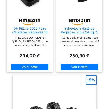
de poids rapidement
surface texturée
et sans effort en
assure une tenue
seulement 1 seconde.
sûre et antidérapante
Le cadran
même pendant de
transparent assure
longs entraînements,
une lecture facile et
empêchant
DH FitLife 2026 Paire
Yaheetech Haltères
un réglage sans
d’Haltères Réglables 18
Réglables 2,5 à 24 kg 15
efficacement le
Niveaux, 2 × 25 kg
en 1 Réglage Rapide
tracas pour des
glissement,
【RÉGLAGE DU POIDS EN
Réglage Bilatéral Rapide : Les
entraînements
QUELQUES SECONDES 】 Le
molettes situées de chaque côté
améliorant à la fois la
nouveau set d’haltères DH
ajustent le poids de façon
efficaces Double
sécurité et le confort
FitLife 2026 offre 18 niveaux de
synchronisée. Cet haltère
système de
poids de 2,5 à 25 kg. Vous
ajustable passe de 2,5 kg à 24
294,00 €
239,99 €
verrouillage de
réglez le poids souhaité d’une
kg en quelques secondes, idéal
seule main en quelques
pour réduire le temps perdu
sécurité : le
secondes. Convient aussi bien
entre les séries pour un
mécanisme de
aux débutants qu’aux
entraînement efficace
professionnels. Le changement
Progression de Force Précise :
verrouillage double
de charge entre différents
Avec 15 niveaux de charge
sécurisé permet de
exercices est possible à tout
distincts, cet haltère réglable
-5%
régler le poids
moment pendant l’entraînement.
permet une progression
【SÉCURITÉ MAXIMALE】 Le
maîtrisée. Évitez les sauts de
uniquement lorsque
support de l’haltère est
poids brusques et trouvez la
l'haltère est sur le
verrouillable. Grâce à la
résistance exacte pour un
technologie d’auto-verrouillage,
entraînement contrôlé et ciblé
plateau robuste en
l’haltère ne peut être retirée du
Système de Double Verrouillage
polypropylène. Une
support que lorsque toutes les
Renforcé : Chaque disque est
fois soulevé, il se
disques nécessaires sont fixés
maintenu par une conception