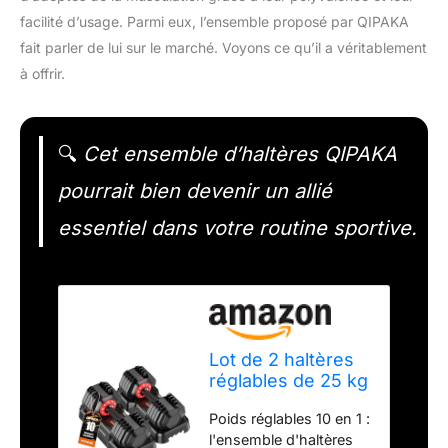
facilité d’usage. Parmi eux, l’ensemble proposé par QIPAKA
fait parler de lui sur le marché. Voyons ce qu’il a véritablement
à offrir.
🔍
Cet ensemble d’haltères QIPAKA
pourrait bien devenir un allié
essentiel dans votre routine sportive.
Lot de 2 haltères
réglables de 25 kg
avec poignée
Poids réglables 10 en 1 :
antidérapante, 10
l'ensemble d'haltères
en 1 à réglage