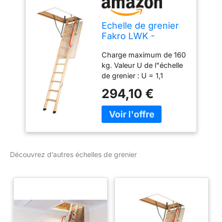
Echelle de grenier
Fakro LWK -
Comfort Plus - 55 x
Charge maximum de 160
111 x 280
kg. Valeur U de l"échelle
de grenier : U = 1,1
W/m2K. Épaisseur de
294,10 €
l'isolation : 3 cm -
Épaisseur du rabat : 3,6
cm. Inclus : Rampe.
Conforme à la norme DIN
EN 14975.
Découvrez d’autres échelles de grenier