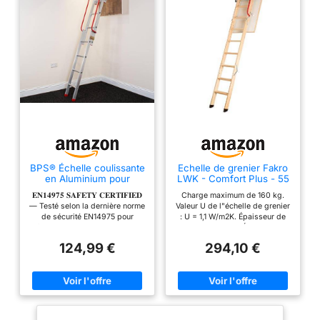
BPS® Échelle coulissante
Echelle de grenier Fakro
en Aluminium pour
LWK - Comfort Plus - 55
Grenier avec Main
x 111 x 280
𝐄𝐍𝟏𝟒𝟗𝟕𝟓 𝐒𝐀𝐅𝐄𝐓𝐘 𝐂𝐄𝐑𝐓𝐈𝐅𝐈𝐄𝐃
Charge maximum de 160 kg.
Courante | Échelons en
— Testé selon la dernière norme
Valeur U de l"échelle de grenier
Forme de D, Barre de
de sécurité EN14975 pour
: U = 1,1 W/m2K. Épaisseur de
Rangement, verrous de
fournir une assurance et des
l'isolation : 3 cm - Épaisseur du
sécurité | Charge
performances vérifiées pour
rabat : 3,6 cm. Inclus : Rampe.
maximale : 150 kg (3
124,99 €
294,10 €
une utilisation à domicile.
Conforme à la norme DIN EN
Section)
𝟏𝟓𝟎𝐊𝐆 𝐋𝐎𝐀𝐃 𝐑𝐀𝐓𝐈𝐍𝐆 — Sa
14975.
construction robuste supporte
jusqu'à 150 kg, offrant une
résistance et une fiabilité
supérieures. 𝐒𝐏𝐑𝐈𝐍𝐆-𝐋𝐎𝐀𝐃𝐄𝐃
𝐋𝐎𝐂𝐊𝐈𝐍𝐆 𝐂𝐀𝐓𝐂𝐇𝐄𝐒 — Les