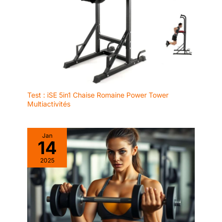
Test : iSE 5in1 Chaise Romaine Power Tower
Multiactivités
Jan
14
2025