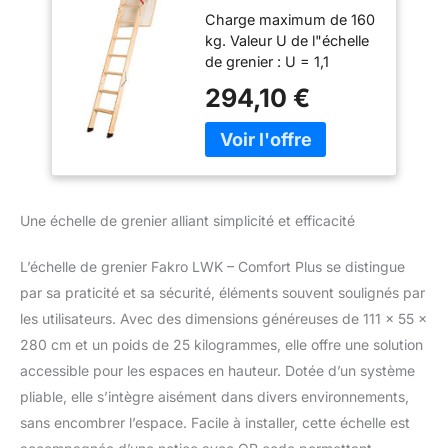
Comfort Plus - 55 x
Charge maximum de 160
111 x 280
kg. Valeur U de l"échelle
de grenier : U = 1,1
W/m2K. Épaisseur de
294,10 €
l'isolation : 3 cm -
Épaisseur du rabat : 3,6
cm. Inclus : Rampe.
Conforme à la norme DIN
EN 14975.
Une échelle de grenier alliant simplicité et efficacité
L’échelle de grenier Fakro LWK – Comfort Plus se distingue
par sa praticité et sa sécurité, éléments souvent soulignés par
les utilisateurs. Avec des dimensions généreuses de 111 x 55 x
280 cm et un poids de 25 kilogrammes, elle offre une solution
accessible pour les espaces en hauteur. Dotée d’un système
pliable, elle s’intègre aisément dans divers environnements,
sans encombrer l’espace. Facile à installer, cette échelle est