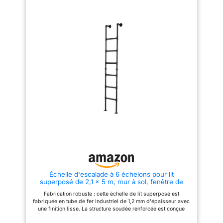
loquets de verrouillage extra-
larges offrent une sécurité
accrue et un fonctionnement
fluide et contrôlé. 𝐃𝐔𝐀𝐋
𝐑𝐄𝐓𝐀𝐈𝐍𝐈𝐍𝐆 𝐀𝐑𝐌𝐒 — Deux
bras de retenue assurent un
mouvement équilibré et une
ouverture et une fermeture sans
effort. 𝐅𝐑𝐄𝐄 𝐇𝐀𝐓𝐂𝐇
𝐂𝐎𝐍𝐕𝐄𝐑𝐒𝐈𝐎𝐍 𝐊𝐈𝐓 𝐈𝐍𝐂𝐋𝐔𝐃𝐄𝐃
— Fourni avec un kit de
conversion de hayon gratuit
pour plus de commodité et une
installation plus facile.
Échelle d'escalade à 6 échelons pour lit
superposé de 2,1 x 5 m, mur à sol, fenêtre de
puits de sortie, fer forgé, capacité de 150 kg,
Fabrication robuste : cette échelle de lit superposé est
intérieur et extérieur pour caves, greniers, lofts,
fabriquée en tube de fer industriel de 1,2 mm d'épaisseur avec
dortoirs et
une finition lisse. La structure soudée renforcée est conçue
pour une utilisation durable avec une capacité de charge de