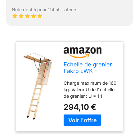
Note de 4.5 pour 114 utilisateurs
Echelle de grenier
Fakro LWK -
Comfort Plus - 55 x
Charge maximum de 160
111 x 280
kg. Valeur U de l"échelle
de grenier : U = 1,1
W/m2K. Épaisseur de
294,10 €
l'isolation : 3 cm -
Épaisseur du rabat : 3,6
cm. Inclus : Rampe.
Conforme à la norme DIN
EN 14975.