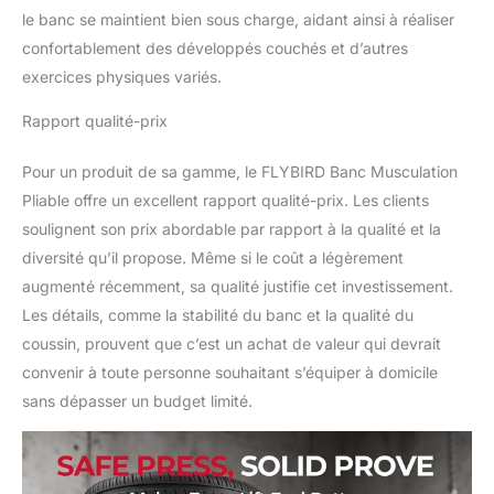
le banc se maintient bien sous charge, aidant ainsi à réaliser
vous entraîner en toute
confiance. 【Surface en
confortablement des développés couchés et d’autres
cuir antidérapante et
exercices physiques variés.
anti-transpiration】
Poussez fort sans
Rapport qualité-prix
glisser. Le cuir texturé
haut de gamme
Pour un produit de sa gamme, le FLYBIRD Banc Musculation
conserve une surface
Pliable offre un excellent rapport qualité-prix. Les clients
ultra-adhérente même
soulignent son prix abordable par rapport à la qualité et la
quand vous transpirez –
un élément essentiel
diversité qu’il propose. Même si le coût a légèrement
pour des séries intenses.
augmenté récemment, sa qualité justifie cet investissement.
Il est également résistant
Les détails, comme la stabilité du banc et la qualité du
à l’usure et aux plis pour
coussin, prouvent que c’est un achat de valeur qui devrait
une performance
durable. 【Hauteur
convenir à toute personne souhaitant s’équiper à domicile
standard IPF pour
sans dépasser un budget limité.
sécurité et puissance】
Conçu à la hauteur
optimale de compétition
IPF de 44,15 cm, le banc