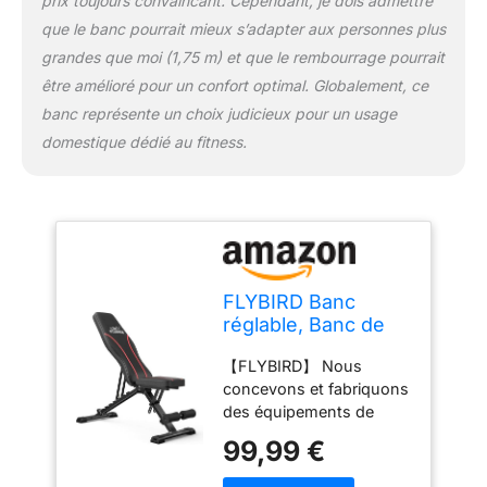
prix toujours convaincant. Cependant, je dois admettre
musculation FLYBIRD
que le banc pourrait mieux s’adapter aux personnes plus
offre une stabilité à toute
épreuve. La capacité de
grandes que moi (1,75 m) et que le rembourrage pourrait
300 kg testée
être amélioré pour un confort optimal. Globalement, ce
rigoureusement et le
banc représente un choix judicieux pour un usage
rembourrage ferme
domestique dédié au fitness.
assurent que chaque
répétition lourde est sûre
et puissante.
【Verrouillage ultra-
stable, sans
glissement】
Contrairement aux bancs
FLYBIRD Banc
instables à encoches
réglable, Banc de
peu profondes, le banc
Musculation
FLYBIRD dispose d’une
【FLYBIRD】 Nous
Utilitaire pour
encoche de verrouillage
concevons et fabriquons
l'entraînement
approfondie sécurisée
des équipements de
Complet du Corps -
par une goupille de
fitness depuis 20 ans.
Banc
99,99 €
sécurité. Une fois
Nos concepteurs
inclinable/inclinable
verrouillé, le dossier ne
développent des bancs
Pliable Polyvalent