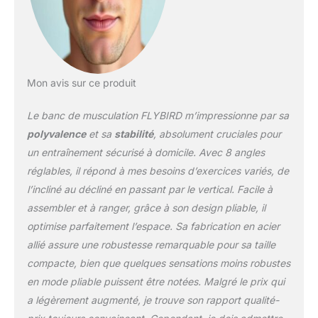
permettant un réglage
simple et rapide.
Personnalisez facilement
chaque séance avec 96
combinaisons de
Mon avis sur ce produit
réglages – alternez
instantanément entre les
Le banc de musculation FLYBIRD m’impressionne par sa
écartés inclinés, le
développé épaule, les
polyvalence
et sa
stabilité
, absolument cruciales pour
tirages et les crunchs
un entraînement sécurisé à domicile. Avec 8 angles
déclinés. Ciblez la
réglables, il répond à mes besoins d’exercices variés, de
poitrine, le dos, les
l’incliné au décliné en passant par le vertical. Facile à
abdominaux, les bras, les
fessiers et les épaules.
assembler et à ranger, grâce à son design pliable, il
【Capacité certifiée
optimise parfaitement l’espace. Sa fabrication en acier
300KG】Fabriqué en
allié assure une robustesse remarquable pour sa taille
acier de qualité
compacte, bien que quelques sensations moins robustes
commerciale et soutenu
par des structures
en mode pliable puissent être notées. Malgré le prix qui
triangulaires 3X
a légèrement augmenté, je trouve son rapport qualité-
renforcées, le banc de