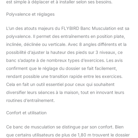
est simple à déplacer et à installer selon ses besoins.
Personnalisez facilement
chaque séance avec 96
Polyvalence et réglages
combinaisons de
réglages – alternez
L’un des atouts majeurs du FLYBIRD Banc Musculation est sa
instantanément entre les
écartés inclinés, le
polyvalence. Il permet des entraînements en position plate,
développé épaule, les
inclinée, déclinée ou verticale. Avec 8 angles différents et la
tirages et les crunchs
possibilité d’ajuster la hauteur des pieds sur 3 niveaux, ce
déclinés. Ciblez la
banc s’adapte à de nombreux types d’exercices. Les avis
poitrine, le dos, les
confirment que le réglage du dossier se fait facilement,
abdominaux, les bras, les
fessiers et les épaules.
rendant possible une transition rapide entre les exercices.
【Capacité certifiée
Cela en fait un outil essentiel pour ceux qui souhaitent
300KG】Fabriqué en
diversifier leurs séances à la maison, tout en innovant leurs
acier de qualité
routines d’entraînement.
commerciale et soutenu
par des structures
Confort et utilisation
triangulaires 3X
renforcées, le banc de
musculation FLYBIRD
Ce banc de musculation se distingue par son confort. Bien
offre une stabilité à toute
que certains utilisateurs de plus de 1,80 m trouvent le dossier