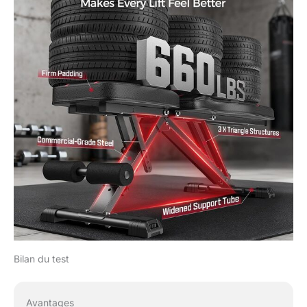
réglable FLYBIRD assure
un rangement plus sûr et
maximise la poussée des
jambes lors du
développé couché. Il est
parfaitement adapté pour
offrir une base stable et
puissante aux
passionnés de fitness.
【Banc de qualité
FLYBIRD】Fabriqué en
acier épais de qualité
commerciale, il a réussi
des milliers de tests de
charge pour garantir la
sécurité à chaque
entraînement. Pas de
déclarations fausses ou
Bilan du test
exagérées – seulement
une qualité authentique.
Avantages