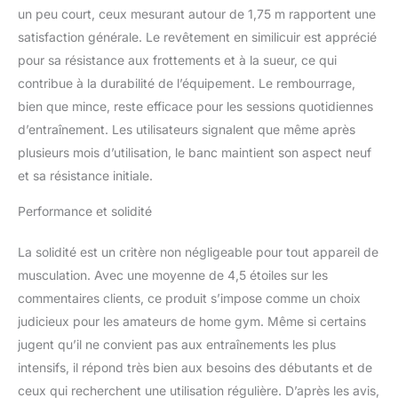
épreuve. La capacité de
un peu court, ceux mesurant autour de 1,75 m rapportent une
300 kg testée
satisfaction générale. Le revêtement en similicuir est apprécié
rigoureusement et le
pour sa résistance aux frottements et à la sueur, ce qui
rembourrage ferme
assurent que chaque
contribue à la durabilité de l’équipement. Le rembourrage,
répétition lourde est sûre
bien que mince, reste efficace pour les sessions quotidiennes
et puissante.
d’entraînement. Les utilisateurs signalent que même après
【Verrouillage ultra-
plusieurs mois d’utilisation, le banc maintient son aspect neuf
stable, sans
glissement】
et sa résistance initiale.
Contrairement aux bancs
instables à encoches
Performance et solidité
peu profondes, le banc
FLYBIRD dispose d’une
La solidité est un critère non négligeable pour tout appareil de
encoche de verrouillage
musculation. Avec une moyenne de 4,5 étoiles sur les
approfondie sécurisée
commentaires clients, ce produit s’impose comme un choix
par une goupille de
judicieux pour les amateurs de home gym. Même si certains
sécurité. Une fois
verrouillé, le dossier ne
jugent qu’il ne convient pas aux entraînements les plus
bouge pas, éliminant les
intensifs, il répond très bien aux besoins des débutants et de
glissements dangereux
ceux qui recherchent une utilisation régulière. D’après les avis,
et vous permettant de