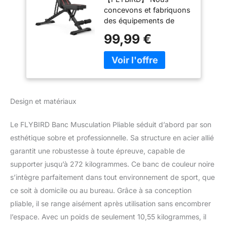
Utilitaire pour
concevons et fabriquons
l'entraînement
des équipements de
Complet du Corps -
fitness depuis 20 ans.
Banc
99,99 €
Nos concepteurs
inclinable/inclinable
développent des bancs
Pliable Polyvalent
de musculation
(Noir)
notamment sur les
conseils de coachs de
fitness professionnels, et
Design et matériaux
tous les produits
subissent des tests
Le FLYBIRD Banc Musculation Pliable séduit d’abord par son
rigoureux avant
expédition. 【Banc Step-
esthétique sobre et professionnelle. Sa structure en acier allié
Up 2026】Conçu pour
garantit une robustesse à toute épreuve, capable de
l’entraînement complet
supporter jusqu’à 272 kilogrammes. Ce banc de couleur noire
du corps avec 8
s’intègre parfaitement dans tout environnement de sport, que
positions de dos, 4
ce soit à domicile ou au bureau. Grâce à sa conception
positions de siège et 3
positions de jambes,
pliable, il se range aisément après utilisation sans encombrer
permettant un réglage
l’espace. Avec un poids de seulement 10,55 kilogrammes, il
simple et rapide.