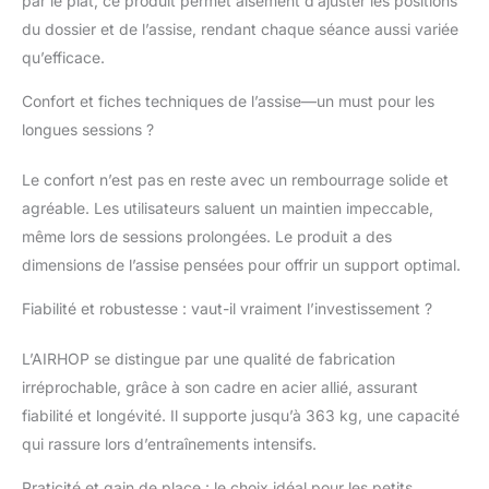
Indispensable pour les
par le plat, ce produit permet aisément d’ajuster les positions
amateurs de développé
du dossier et de l’assise, rendant chaque séance aussi variée
couché et de
qu’efficace.
musculation
polyvalente. 💪
Confort et fiches techniques de l’assise—un must pour les
[Confort ergonomique
longues sessions ?
optimisé]: Le dossier
ergonomique combine
Le confort n’est pas en reste avec un rembourrage solide et
une partie supérieure
étroite (38 cm) pour
agréable. Les utilisateurs saluent un maintien impeccable,
une liberté optimale
même lors de sessions prolongées. Le produit a des
des épaules lors des
dimensions de l’assise pensées pour offrir un support optimal.
exercices inclinés, et
un soutien lombaire
Fiabilité et robustesse : vaut-il vraiment l’investissement ?
élargi (46 cm) pour un
alignement parfait de la
L’AIRHOP se distingue par une qualité de fabrication
colonne vertébrale. Le
irréprochable, grâce à son cadre en acier allié, assurant
rembourrage haute
densité et la housse
fiabilité et longévité. Il supporte jusqu’à 363 kg, une capacité
respirante, montés sur
qui rassure lors d’entraînements intensifs.
un cadre en acier
carbone robuste,
Praticité et gain de place : le choix idéal pour les petits