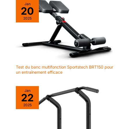
Jan
l'entraînement. ✉️
20
[Support 24/7 sans
souci] : Nous
2025
sommes une marque
dédiée à fournir des
solutions
professionnelles pour
créer l'environnement
idéal de salle de sport
à domicile. Que vous
disposiez de peu
Test du banc multifonction Sportstech BRT150 pour
un entraînement efficace
d'espace ou que
vous visiez des
objectifs de force,
nos équipements
Jan
22
sont conçus pour
améliorer chaque
2025
aspect de votre
configuration de
fitness à domicile.
Grâce à un support