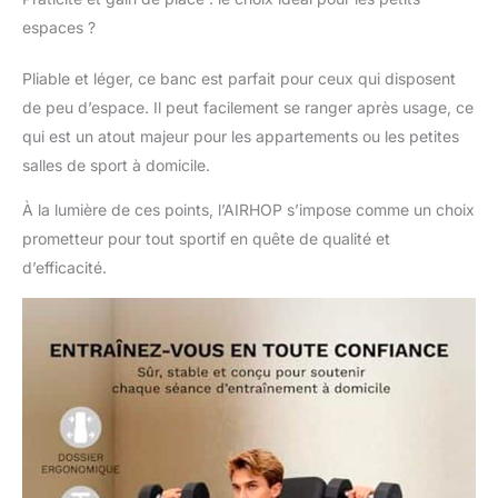
offrent un équilibre
espaces ?
parfait entre confort et
durabilité. Idéal pour un
Pliable et léger, ce banc est parfait pour ceux qui disposent
banc de musculation
de peu d’espace. Il peut facilement se ranger après usage, ce
complet ou un banc
lombaire polyvalent 🦵
qui est un atout majeur pour les appartements ou les petites
[8+3 positions
salles de sport à domicile.
réglables] : Avec le
système de verrouillage
À la lumière de ces points, l’AIRHOP s’impose comme un choix
à ressort, ajustez
prometteur pour tout sportif en quête de qualité et
facilement et
d’efficacité.
rapidement, d'une
seule main, entre 8
angles de dossier (-30°
à 90°) et 3 positions de
siège. Le mécanisme
de verrouillage de
haute qualité assure
une transition fluide et
sécurisée, permettant
au banc de s’adapter à