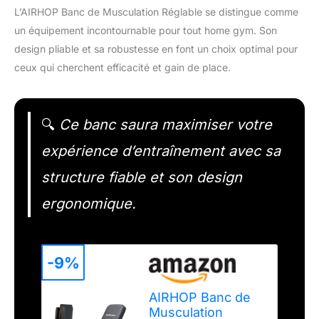
L’AIRHOP Banc de Musculation Réglable se distingue comme
un équipement incontournable pour tout home gym. Son
design pliable et sa robustesse en font un choix optimal pour
ceux qui cherchent efficacité et gain de place.
🔍
Ce banc saura maximiser votre
expérience d’entraînement avec sa
structure fiable et son design
ergonomique.
-9%
AIRHOP Banc de
Musculation