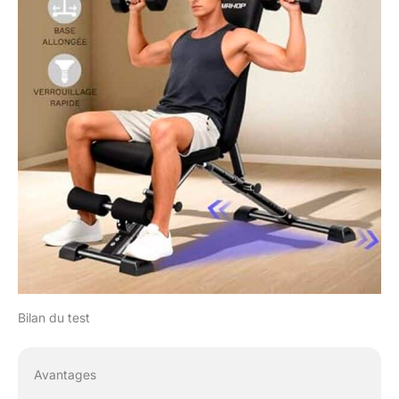
divers exercices et de
cibler efficacement
tous les groupes
musculaires. La
solution ultime pour un
banc polyvalent et
performant. 🏋️ [Design
compact et gain de
place]: Ce banc de
musculation pliable se
replie jusqu'à une
épaisseur de
seulement 8,6 pouces
(22 cm), permettant un
rangement mural
compact. Idéal pour les
petits espaces comme
Bilan du test
les appartements ou
les salles de sport de
garage, il dispose d'un
Avantages
revêtement anti-