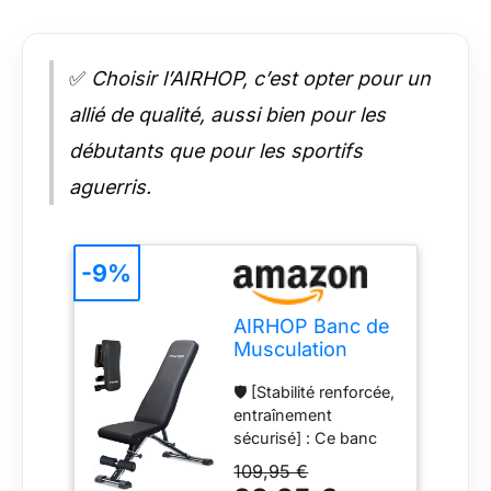
✅
Choisir l’AIRHOP, c’est opter pour un
allié de qualité, aussi bien pour les
débutants que pour les sportifs
aguerris.
-9%
AIRHOP Banc de
Musculation
Réglable et
🛡 [Stabilité renforcée,
Amélioré – Banc
entraînement
Multifonction
sécurisé] : Ce banc
Pour Un
de musculation offre
Entraînement
109,95 €
une stabilité
Complet Du