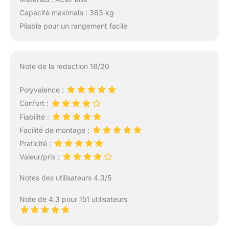
chaque aspect de votre
Capacité maximale : 363 kg
configuration de
Pliable pour un rangement facile
fitness à domicile.
Grâce à un support
client disponible 24/7,
nous vous aiderons à
Note de la rédaction 18/20
créer un espace qui
soutient vos objectifs
Polyvalence :
de fitness de manière
Confort :
simple et efficace.
Fiabilité :
Facilité de montage :
Praticité :
Valeur/prix :
Notes des utilisateurs 4.3/5
Note de 4.3 pour 151 utilisateurs