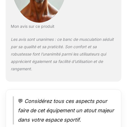
polyvalente. 💪
[Confort
ergonomique
optimisé]: Le dossier
ergonomique
Mon avis sur ce produit
combine une partie
supérieure étroite (38
Les avis sont unanimes : ce banc de musculation séduit
cm) pour une liberté
par sa qualité et sa praticité. Son confort et sa
optimale des épaules
robustesse font l’unanimité parmi les utilisateurs qui
lors des exercices
apprécient également sa facilité d’utilisation et de
inclinés, et un
soutien lombaire
rangement.
élargi (46 cm) pour
un alignement parfait
de la colonne
vertébrale. Le
rembourrage haute
💬
Considérez tous ces aspects pour
densité et la housse
respirante, montés
faire de cet équipement un atout majeur
sur un cadre en acier
dans votre espace sportif.
carbone robuste,