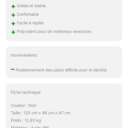
rayures et d'une
+
Solide et stable
structure légère et
portable, facilitant les
+
Confortable
déplacements, le
+
Facile à replier
stockage et une
+
concentration optimale
Polyvalent pour de nombreux exercices
pendant
l'entraînement. ✉️
[Support 24/7 sans
souci] : Nous sommes
Inconvénients
une marque dédiée à
fournir des solutions
–
Positionnement des pieds difficile pour le décliné
professionnelles pour
créer l'environnement
idéal de salle de sport à
domicile. Que vous
Fiche technique
disposiez de peu
d'espace ou que vous
Couleur : Noir
visiez des objectifs de
Taille : 120 cm x 46 cm x 47 cm
force, nos
Poids : 12,93 kg
équipements sont
conçus pour améliorer
Matériau : Acier allié