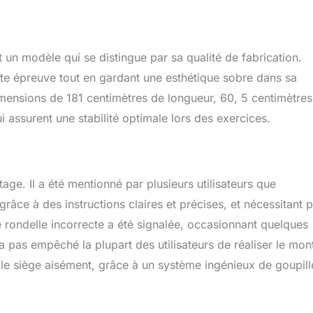
Équipé d'un rembourrage en mousse dense de 2,5" d'épaisseur,
ation offre un soutien complet et un confort pour votre
mme d'exercices pondérés et non pondérés avec une charge
kg qui vous permet d'augmenter votre entraînement et d'obtenir
un modèle qui se distingue par sa qualité de fabrication.
cohérente.
toute épreuve tout en gardant une esthétique sobre dans sa
mensions de 181 centimètres de longueur, 60, 5 centimètres
i assurent une stabilité optimale lors des exercices.
age. Il a été mentionné par plusieurs utilisateurs que
râce à des instructions claires et précises, et nécessitant 
e rondelle incorrecte a été signalée, occasionnant quelques
 pas empêché la plupart des utilisateurs de réaliser le mo
le siège aisément, grâce à un système ingénieux de goupill