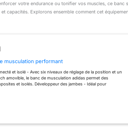
renforcer votre endurance ou tonifier vos muscles, ce banc 
es et capacités. Explorons ensemble comment cet équipemen
e musculation performant
ecté et isolé - Avec six niveaux de réglage de la position et un
ach amovible, le banc de musculation adidas permet des
sites et isolés. Développeur des jambes - Idéal pour
 haut et du bas du corps. Le développeur de jambes équipé de
les quads et les cordes de hammam avec sa fonction curl et
er pour l'entraînement - Avec « SCAN TO TRAIN », le banc
rformance fournit des informations détaillées pour soutenir
t. Il suffit de scanner le code QR pour obtenir des vidéos
ètes. Cadre en acier solide avec rembourrage : construit avec un
buste, le banc pose une base stable pour toute la performance