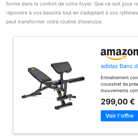
forme dans le confort de votre foyer. Que ce soit pour 
répondre à vos besoins tout en s’adaptant à vos rythm
peut transformer votre routine d’exercice.
adidas Banc d
Entraînement conn
coussinet de pré
mouvements compo
l'entraînement du
299,00 €
plaques entraîne 
extension. Scann
d'entraînement Pe
votre entraînemen
d'exercices compl
cadre en acier ro