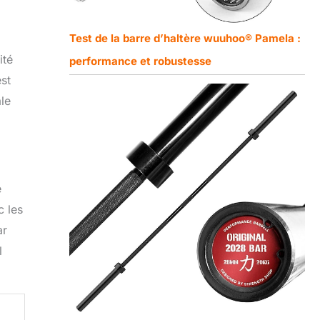
Test de la barre d’haltère wuuhoo® Pamela :
ité
performance et robustesse
st
le
e
c les
ar
l