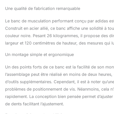
d'entraînement. 
Une qualité de fabrication remarquable
le banc de muscul
entraînement. Ga
maximale de 215 
Le banc de musculation performant conçu par adidas est 
une progression 
Construit en acier allié, ce banc affiche une solidité à 
couleur noire. Pesant 26 kilogrammes, il propose des di
largeur et 120 centimètres de hauteur, des mesures qui lu
Un montage simple et ergonomique
Un des points forts de ce banc est la facilité de son mont
l’assemblage peut être réalisé en moins de deux heures, g
d’outils supplémentaires. Cependant, il est à noter qu’un
problèmes de positionnement de vis. Néanmoins, cela n’a
rapidement. La conception bien pensée permet d’ajuster 
de dents facilitant l’ajustement.