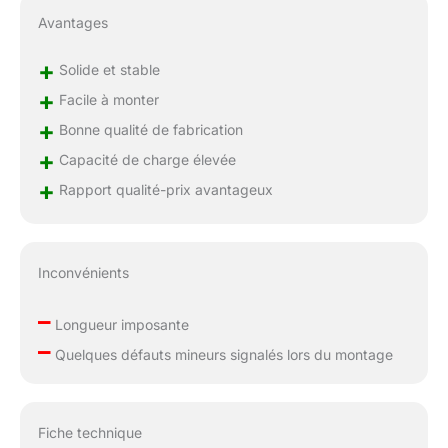
Facile - Assemblé en 10
Avantages
minutes, ce banc
équipé de roues et
+
d'une poignée s'intègre
Solide et stable
parfaitement dans les
+
Facile à monter
petits espaces. Parfait
+
Bonne qualité de fabrication
pour les salles de gym
à domicile compactes.
+
Capacité de charge élevée
Support Technique
+
Rapport qualité-prix avantageux
Keppi - 5 Ans de
Garantie - Keppi
garantit la durabilité du
Bench1000 Pro. Avec
Inconvénients
un support technique
dédié et une garantie
–
étendue, entraînez-
Longueur imposante
vous en toute sérénité.
–
Quelques défauts mineurs signalés lors du montage
Fiche technique