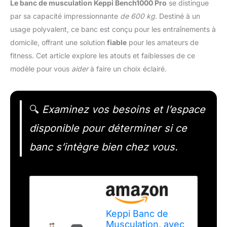
Le banc de musculation Keppi Bench1000 Pro
se distingue
par sa capacité impressionnante
de 600 kg
. Destiné à un
usage polyvalent, ce banc est conçu pour les entraînements à
domicile, offrant une solution
fiable
pour les amateurs de
fitness. Cet article explore les atouts et faiblesses de ce
modèle pour vous
aider
à faire un choix éclairé.
🔍
Examinez vos besoins et l’espace
disponible pour déterminer si ce
banc s’intègre bien chez vous.
Keppi Banc de
Musculation, avec