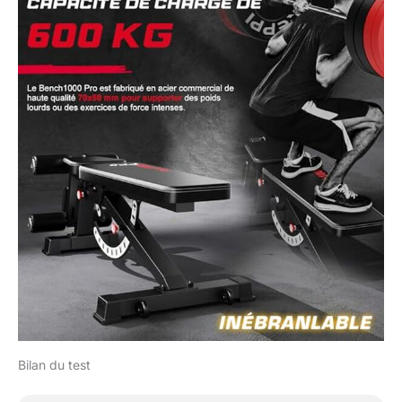
soutien cervical et
dorsal supérieur. Idéal
pour les longues
séances de
musculation sans
inconfort. Attache-
Pieds Amovible pour
Abdominaux Intenses -
L'attache-pieds
ajustable offre un
support ergonomique
pour les abdominaux et
les mouvements
déclinés, tandis que la
mousse haute densité
prévient les blessures.
Amovible pour un
rangement facile dans
votre salle de gym
Bilan du test
maison. Montage
Express & Transport