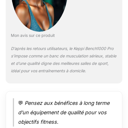
aux normes
industrielles les plus
élevées, garantissant
des matériaux
premium, une
performance durable
Mon avis sur ce produit
et une sécurité
optimale. Idéal pour
D’après les retours utilisateurs, le Keppi Bench1000 Pro
la musculation
s’impose comme un banc de musculation sérieux, stable
homme ou les
et d’une qualité digne des meilleures salles de sport,
séances de fitness
corporel complet à
idéal pour vos entraînements à domicile.
domicile. Cadre en
Acier 70x50 mm -
600 kg de Capacité -
Conçu en acier
commercial renforcé,
💬
Pensez aux bénéfices à long terme
ce banc de
d’un équipement de qualité pour vos
musculation
supporte jusqu'à 600
objectifs fitness.
kg, parfait pour le