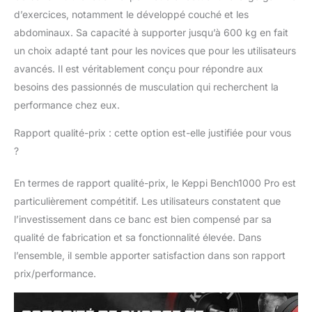
avec des équipements
d’exercices, notamment le développé couché et les
de fitness matériel
abdominaux. Sa capacité à supporter jusqu’à 600 kg en fait
lourd. 36+ Options de
un choix adapté tant pour les novices que pour les utilisateurs
Réglage Polyvalentes -
avancés. Il est véritablement conçu pour répondre aux
Avec 12 positions de
dossier et 3 réglages
besoins des passionnés de musculation qui recherchent la
de siège, ce banc de
performance chez eux.
musculation complet
s'adapte aux exercices
Rapport qualité-prix : cette option est-elle justifiée pour vous
inclinés, déclinés, plats
?
et même aux
entraînements de
En termes de rapport qualité-prix, le Keppi Bench1000 Pro est
musculation lombaire.
particulièrement compétitif. Les utilisateurs constatent que
Stabilité garantie même
sous charge maximale.
l’investissement dans ce banc est bien compensé par sa
Confort Premium avec
qualité de fabrication et sa fonctionnalité élevée. Dans
Cuir Professionnel - Le
l’ensemble, il semble apporter satisfaction dans son rapport
dossier de 90 cm,
prix/performance.
rembourré de cuir
résistant à la
transpiration, offre un