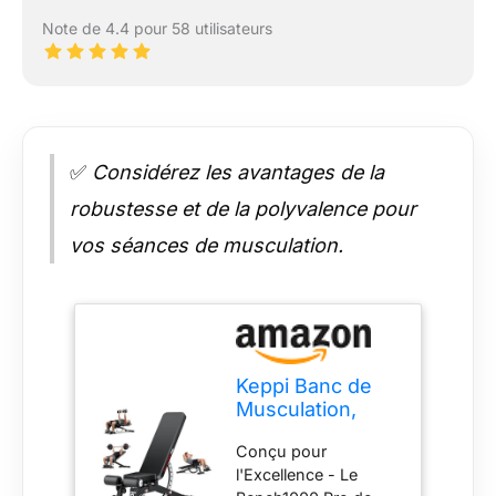
Note de 4.4 pour 58 utilisateurs
✅
Considérez les avantages de la
robustesse et de la polyvalence pour
vos séances de musculation.
Keppi Banc de
Musculation,
avec 600 kg
Conçu pour
Capacité, Banc
l'Excellence - Le
de Musculation