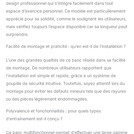
multifonction répond
design professionnel qui s’intègre facilement dans tout
aux normes
espace d’exercice personnel. Ce modèle est particulièrement
industrielles les plus
apprécié pour sa solidité, comme le soulignent les utilisateurs,
élevées, garantissant
des matériaux
mais vérifiez toujours l’espace disponible car sa longueur peut
premium, une
surprendre.
performance durable et
une sécurité optimale.
Facilité de montage et praticité : qu’en est-il de l’installation ?
Idéal pour la
musculation homme
L’une des grandes qualités de ce banc réside dans sa facilité
ou les séances de
de montage. De nombreux utilisateurs rapportent que
fitness corporel
l’installation est simple et rapide, grâce à un système de
complet à domicile.
Cadre en Acier 70x50
goupille de sécurité intuitive. Toutefois, soyez attentif lors du
mm - 600 kg de
montage pour éviter les défauts mineurs tels que des rayures
Capacité - Conçu en
ou des pièces légèrement endommagées.
acier commercial
renforcé, ce banc de
Polyvalence et fonctionnalités : pour quels types
musculation supporte
d’entraînement est-il conçu ?
jusqu'à 600 kg, parfait
pour le bench press
Ce banc multifonctionnel permet d’effectuer une large gamme
intensif ou l'utilisation