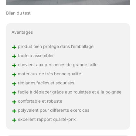
permettant une
manipulation simplifiée.
Bilan du test
La direction est réglable
par la poignée pour éviter
les chocs avec
Avantages
l'équipement ou le mur. Il
offre une praticité
+
produit bien protégé dans l’emballage
maximale tout en
+
maintenant une stabilité
facile à assembler
professionnelle. JOROTO
+
convient aux personnes de grande taille
SERVICE: JOROTO est
+
matériaux de très bonne qualité
profondément impliqué
dans le secteur du
+
réglages faciles et sécurisés
fitness depuis 30 ans et
+
facile à déplacer grâce aux roulettes et à la poignée
dessert plus d'un million
de familles. En achetant
+
confortable et robuste
le banc de musculation
+
polyvalent pour différents exercices
MD65, vous bénéficiez
+
d'une garantie de 2 ans
excellent rapport qualité-prix
sur les pièces et d'un
service client à vie. Nous