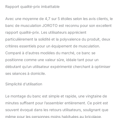
différents groupes
Rapport qualité-prix imbattable
musculaires. Il répond
non seulement aux
Avec une moyenne de 4,7 sur 5 étoiles selon les avis clients, le
exigences rigoureuses
banc de musculation JOROTO est reconnu pour son excellent
des sportifs
professionnels, mais
rapport qualité-prix. Les utilisateurs apprécient
offre également une
particulièrement la solidité et la polyvalence du produit, deux
expérience confortable
critères essentiels pour un équipement de musculation.
aux débutants et aux
Comparé à d’autres modèles du marché, ce banc se
particuliers, et est équipé
d'un banc musculation
positionne comme une valeur sûre, idéale tant pour un
multifonction adapté aux
débutant qu’un utilisateur expérimenté cherchant à optimiser
exercices complets.
ses séances à domicile.
CROCHET DE PIED ET
SUPPORT DE JAMBE
Simplicité d’utilisation
AVEC RÉGLAGE 3
POSITIONS: Trois
Le montage du banc est simple et rapide, une vingtaine de
positions ajustables
minutes suffisent pour l’assembler entièrement. Ce point est
selon votre morphologie
et vos habitudes
souvent évoqué dans les retours utilisateurs, soulignant que
d'exercice. Position
même pour les personnes moins habituées au bricolage,