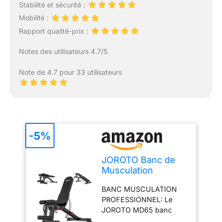
Stabilité et sécurité :
Mobilité :
Rapport qualité-prix :
Notes des utilisateurs 4.7/5
Note de 4.7 pour 33 utilisateurs
-5%
JOROTO Banc de
Musculation
Réglable, Banc de
BANC MUSCULATION
Musculation
PROFESSIONNEL: Le
Multifonction pour
JOROTO MD65 banc
la Maison, Banc
musculation est fabriqué