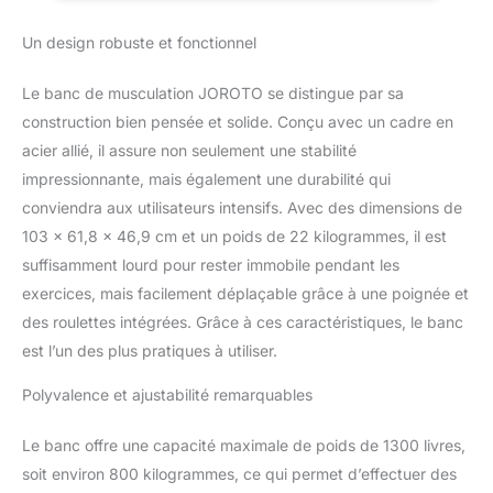
montrent une capacité
Positions
de charge maximale de
Un design robuste et fonctionnel
800KG(1700LBS). La
structure ne se desserre
Le banc de musculation JOROTO se distingue par sa
pas, même lors
construction bien pensée et solide. Conçu avec un cadre en
d'entraînements de
musculation de longue
acier allié, il assure non seulement une stabilité
durée (soulevé de terre
impressionnante, mais également une durabilité qui
et développé couché).
conviendra aux utilisateurs intensifs. Avec des dimensions de
C'est un choix idéal pour
103 x 61,8 x 46,9 cm et un poids de 22 kilogrammes, il est
un banc de musculation
à domicile. RÉGLAGE DE
suffisamment lourd pour rester immobile pendant les
L'ANGLE EN QUELQUES
exercices, mais facilement déplaçable grâce à une poignée et
SECONDES : Ce banc de
des roulettes intégrées. Grâce à ces caractéristiques, le banc
musculation réglable est
est l’un des plus pratiques à utiliser.
équipé de goupilles de
verrouillage robustes qui
Polyvalence et ajustabilité remarquables
permettent un réglage
rapide et sûr de
Le banc offre une capacité maximale de poids de 1300 livres,
l'inclinaison. Les
goupilles métalliques
soit environ 800 kilogrammes, ce qui permet d’effectuer des
robustes s'insèrent