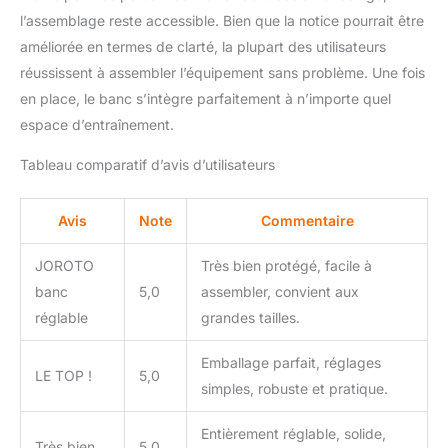
basse : fixez les jambes
l’assemblage reste accessible. Bien que la notice pourrait être
lors du développé
améliorée en termes de clarté, la plupart des utilisateurs
couché. Position
moyenne/haute :
réussissent à assembler l’équipement sans problème. Une fois
stabilisez les jambes lors
en place, le banc s’intègre parfaitement à n’importe quel
des abdominaux ou des
espace d’entraînement.
squats. Le banc de
musculation JOROTO
Tableau comparatif d’avis d’utilisateurs
MD65 est idéal pour la
musculation, le gainage
et les exercices ciblés.
Avis
Note
Commentaire
CONFORT ET MAINTIEN
OPTIMAUX : Le dossier
JOROTO
Très bien protégé, facile à
et l'assise du banc
banc
5,0
assembler, convient aux
JOROTO MD65 sont
réglable
grandes tailles.
conçus en mousse
haute densité épaisse,
Emballage parfait, réglages
épousant parfaitement
LE TOP !
5,0
les courbes du dos pour
simples, robuste et pratique.
une répartition
homogène de la pression
Entièrement réglable, solide,
Très bien
5,0
et un entraînement sans