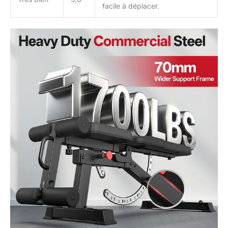
facile à déplacer.
inconfort. Le revêtement
en simili-cuir premium,
anti-transpiration et
antidérapant, se nettoie
facilement et résiste à
l'usure même après une
utilisation intensive.
Renforcé de A à Z, Le
banc de musculation
MD65 allie robustesse
structurelle et qualité
matérielle pour une
longévité exceptionnelle.
MOUVEMENT FLEXIBLE,
ÉCONOMIE DE MAIN-
D'ŒUVRE ET
EFFICACITÉ: ce banc de
musculation est doté
d'une roue mobile, facile
à déplacer, rapide à
installer et à ranger,