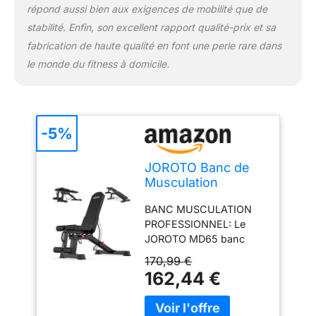
optimales, permet de
répond aussi bien aux exigences de mobilité que de
passer rapidement d'une
stabilité. Enfin, son excellent rapport qualité-prix et sa
position corporelle
fabrication de haute qualité en font une perle rare dans
courante à une autre et
ajuste précisément
le monde du fitness à domicile.
l'angle de force pour
différents groupes
musculaires. Il répond
non seulement aux
-5%
exigences rigoureuses
des sportifs
professionnels, mais
JOROTO Banc de
offre également une
Musculation
expérience confortable
Réglable, Banc de
BANC MUSCULATION
aux débutants et aux
Musculation
PROFESSIONNEL: Le
particuliers, et est équipé
Multifonction pour
JOROTO MD65 banc
d'un banc musculation
la Maison, Banc
musculation est fabriqué
multifonction adapté aux
D'entraînement
170,99 €
en acier renforcé et
exercices complets.
avec Charge Max
162,44 €
bénéficie d'une
CROCHET DE PIED ET
de 800 KG, Dossier
technologie de soudage
SUPPORT DE JAMBE
Réglable sur 9
antidéflagrant haute
AVEC RÉGLAGE 3
Positions et Siège