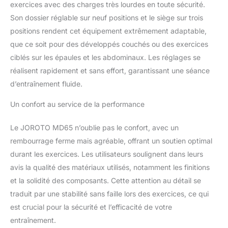
exercices avec des charges très lourdes en toute sécurité.
directement dans les
Son dossier réglable sur neuf positions et le siège sur trois
ouvertures prévues à cet
positions rendent cet équipement extrêmement adaptable,
effet, garantissant une
position parfaitement
que ce soit pour des développés couchés ou des exercices
stable. Idéal pour divers
ciblés sur les épaules et les abdominaux. Les réglages se
exercices, comme le
réalisent rapidement et sans effort, garantissant une séance
développé couché (à plat
d’entraînement fluide.
ou incliné), les écartés,
les abdominaux, etc.
Un confort au service de la performance
DOSSIER RÉGLABLE SUR
9 POSITIONS ET SIÈGE
Le JOROTO MD65 n’oublie pas le confort, avec un
RÉGLABLE SUR 3
POSITIONS : Offre une
rembourrage ferme mais agréable, offrant un soutien optimal
flexibilité et une diversité
durant les exercices. Les utilisateurs soulignent dans leurs
d'entraînement
avis la qualité des matériaux utilisés, notamment les finitions
optimales, permet de
et la solidité des composants. Cette attention au détail se
passer rapidement d'une
position corporelle
traduit par une stabilité sans faille lors des exercices, ce qui
courante à une autre et
est crucial pour la sécurité et l’efficacité de votre
ajuste précisément
entraînement.
l'angle de force pour