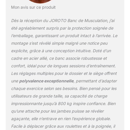
verrouillage robustes qui
Mon avis sur ce produit
permettent un réglage
rapide et sûr de
Dès la réception du JOROTO Banc de Musculation, j’ai
l'inclinaison. Les
goupilles métalliques
été agréablement surpris par la protection soignée de
robustes s'insèrent
l’emballage, garantissant un produit intact à l’arrivée. Le
directement dans les
montage s’est révélé simple malgré une notice peu
ouvertures prévues à cet
explicite, grâce à une conception intuitive. Doté d’un
effet, garantissant une
position parfaitement
cadre en acier allié, ce banc associe robustesse et
stable. Idéal pour divers
confort, idéal pour de longues sessions d’entraînement.
exercices, comme le
Les réglages multiples pour le dossier et le siège offrent
développé couché (à plat
une
polyvalence exceptionnelle
, permettant d’adapter
ou incliné), les écartés,
les abdominaux, etc.
chaque exercice selon ses besoins. Bien pensé pour les
DOSSIER RÉGLABLE SUR
utilisateurs de grande taille, sa capacité de charge
9 POSITIONS ET SIÈGE
impressionnante jusqu’à 800 kg inspire confiance. Bien
RÉGLABLE SUR 3
qu’une attache pour les jambes puisse se révéler
POSITIONS : Offre une
agaçante, elle n’entrave en rien l’expérience globale.
flexibilité et une diversité
d'entraînement
Facile à déplacer grâce aux roulettes et à la poignée, il