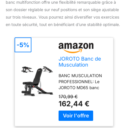
banc multifonction offre une flexibilité remarquable grâce à
son dossier réglable sur neuf positions et son siège ajustable
sur trois niveaux. Vous pourrez ainsi diversifier vos exercices
en toute sécurité, tout en bénéficiant d’une stabilité optimale.
-5%
JOROTO Banc de
Musculation
Réglable, Banc de
BANC MUSCULATION
Musculation
PROFESSIONNEL: Le
Multifonction pour
JOROTO MD65 banc
la Maison, Banc
musculation est fabriqué
D'entraînement
170,99 €
en acier renforcé et
avec Charge Max
162,44 €
bénéficie d'une
de 800 KG, Dossier
technologie de soudage
Réglable sur 9
antidéflagrant haute
Positions et Siège
densité. Les tests
Réglable sur 3