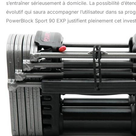
s’entraîner sérieusement à domicile. La possibilité d’éte
évolutif qui saura accompagner l’utilisateur dans sa progr
PowerBlock Sport 90 EXP justifient pleinement cet inves