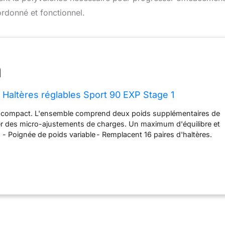
rdonné et fonctionnel.
 Haltères réglables Sport 90 EXP Stage 1
t compact. L'ensemble comprend deux poids supplémentaires de
er des micro-ajustements de charges. Un maximum d'équilibre et
g - Poignée de poids variable - Remplacent 16 paires d'haltères.
 Poids indiqués sur la barre de sélecteur de poids - Poids des
 Faciles à utiliser. Gamme de poids : 2-22,5 kg - Goupille de
 réglage rapide - Fonction de verrouillage automatique - Vendus
tion - Peinture non texturée - Design de poignée ouverte -
éliorées au niveau de la poignée.