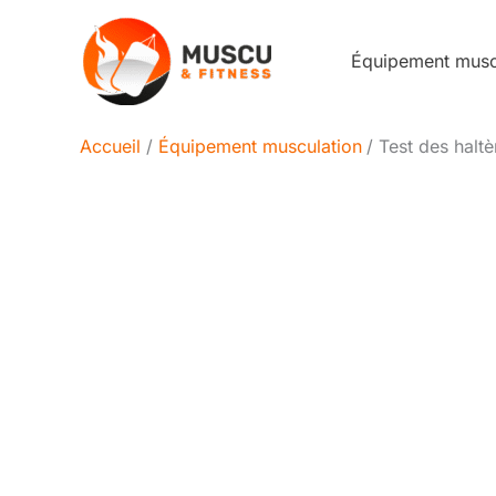
Aller
au
Équipement mus
contenu
Accueil
Équipement musculation
Test des halt