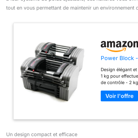
tout en vous permettant de maintenir un environnement o
Power Block -
Design élégant e
1 kg pour effectu
de contrôle - 2 k
Peu encombrants -
plaques de 5 kg -
sélection pour un
en paire. Antifric
Décalcomanies am
Un design compact et efficace