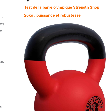
Test de la barre olympique Strength Shop
er
20kg : puissance et robustesse
 la
ges
de
les
te