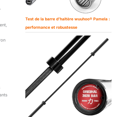
r
Test de la barre d’haltère wuuhoo® Pamela :
ent,
performance et robustesse
ron
s
ants