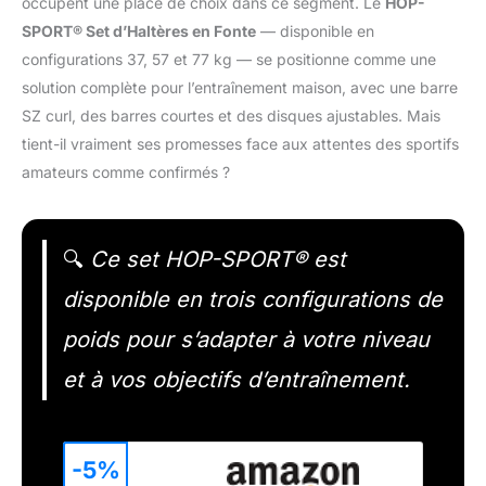
occupent une place de choix dans ce segment. Le
HOP-
SPORT® Set d’Haltères en Fonte
— disponible en
configurations 37, 57 et 77 kg — se positionne comme une
solution complète pour l’entraînement maison, avec une barre
SZ curl, des barres courtes et des disques ajustables. Mais
tient-il vraiment ses promesses face aux attentes des sportifs
amateurs comme confirmés ?
🔍
Ce set HOP-SPORT® est
disponible en trois configurations de
poids pour s’adapter à votre niveau
et à vos objectifs d’entraînement.
-5%