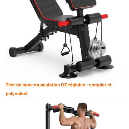
Test du banc musculation DZ réglable : complet et
polyvalent