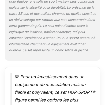
pour équiper une salle de sport maison sans compromis
massif chromé. Elle
majeur sur la sécurité ou la durabilité. La présence de la
est dotée de
poignées moletées en
barre SZ curl et des colliers chromés de qualité constitue
croix qui empêchent
un réel avantage par rapport aux sets concurrents dans
le glissement des
cette gamme de prix. Le seul point d’ombre reste la
mains et assurent
logistique de livraison, parfois chaotique, qui peut
une prise en main
confortable et
entacher l’expérience d’achat. Pour un sportif amateur à
sécurisée. POIDS
intermédiaire cherchant un équipement évolutif et
INTERCHANGEABLES
durable, ce set représente un choix solide et justifié.
POUR UNE
PROGRESSION
OPTIMALE: Cet
ensemble d’haltères
permet d'ajuster
💬
Pour un investissement dans un
facilement les
charges en fonction
équipement de musculation maison
de vos besoins. Que
vous soyez débutant
fiable et polyvalent, ce set HOP-SPORT®
ou pratiquant
figure parmi les options les plus
confirmé, vous