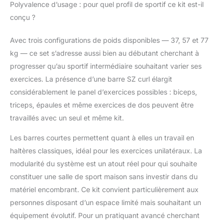
Polyvalence d’usage : pour quel profil de sportif ce kit est-il
prise en main
conçu ?
confortable et
sécurisée. POIDS
INTERCHANGEABLES
Avec trois configurations de poids disponibles — 37, 57 et 77
POUR UNE
kg — ce set s’adresse aussi bien au débutant cherchant à
PROGRESSION
progresser qu’au sportif intermédiaire souhaitant varier ses
OPTIMALE: Cet
exercices. La présence d’une barre SZ curl élargit
ensemble d’haltères
permet d'ajuster
considérablement le panel d’exercices possibles : biceps,
facilement les charges
triceps, épaules et même exercices de dos peuvent être
en fonction de vos
travaillés avec un seul et même kit.
besoins. Que vous
soyez débutant ou
Les barres courtes permettent quant à elles un travail en
pratiquant confirmé,
haltères classiques, idéal pour les exercices unilatéraux. La
vous pouvez
modularité du système est un atout réel pour qui souhaite
personnaliser vos
entraînements pour
constituer une salle de sport maison sans investir dans du
progresser
matériel encombrant. Ce kit convient particulièrement aux
efficacement et cibler
personnes disposant d’un espace limité mais souhaitant un
vos objectifs de
équipement évolutif. Pour un pratiquant avancé cherchant
renforcement