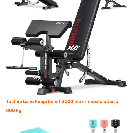
Test du banc keppi bench3000 max : musculation à
600 kg