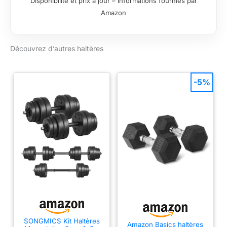
Disponibilité et prix à jour – informations fournies par
x 2.5, 4 x 1.25 kg
Amazon
vous offrant une
grande variété
d'exercices pour
Découvrez d’autres haltères
renforcer tous les
groupes musculaires.
MATÉRIAUX
DURABLES ET
-5%
RÉSISTANTS: Les
disques en fonte
pleine, dotés d'une
surface laquée, sont
protégés contre les
rayures et les éclats.
Leur robustesse
assure une longévité
exceptionnelle, même
lors d'entraînements
intensifs. BARRE
D'HALTÈRE AVEC
FERMETURES
SONGMICS Kit Haltères
Amazon Basics haltères