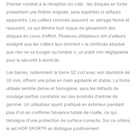
DURABLES ET
Premier constat à la réception du colis : les disques en fonte
RÉSISTANTS: Les
présentent une finition soignée, sans aspérités ni défauts
disques en fonte
pleine, dotés d'une
apparents. Les colliers chromés assurent un serrage ferme et
surface laquée, sont
rassurant, ce qui élimine tout risque de glissement des
protégés contre les
disques en cours d’effort. Plusieurs utilisateurs ont d’ailleurs
rayures et les éclats.
souligné que les colliers leur donnent « la certitude absolue
Leur robustesse assure
que rien ne va bouger ou tomber », un point non négligeable
une longévité
exceptionnelle, même
pour la sécurité à domicile.
lors d'entraînements
intensifs. BARRE
Les barres, notamment la barre SZ curl avec son diamètre de
D'HALTÈRE AVEC
30 mm, offrent une prise en main agréable et stable. La fonte
FERMETURES
utilisée semble dense et homogène, sans les défauts de
SOLIDES: La barre
moulage parfois constatés sur des produits d’entrée de
d'haltères est fabriquée
en acier massif
gamme. Un utilisateur ayant pratiqué en extérieur pendant
chromé. Elle est dotée
plus d’un an confirme l’absence totale de rouille, ce qui
de poignées moletées
témoigne d’une protection de surface correcte. Sur ce critère,
en croix qui empêchent
le set HOP-SPORT® se distingue positivement.
le glissement des
mains et assurent une