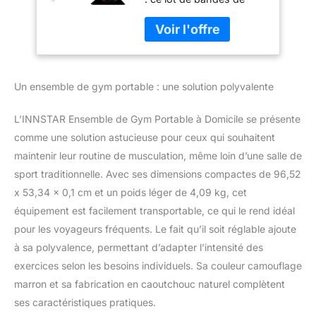
développé Banc,
résistance peut vous
Bande de
aider à terminer la plupart
résistance pour
des exercices que vous
soulevé de Terre,
voulez à n'importe quel
ancrage de Porte et
endroit sans aller à la
Plus Encore -
Un ensemble de gym portable : une solution polyvalente
salle de gym, parfait pour
Équipement
les exercices complets
du corps tels que les
L’INNSTAR Ensemble de Gym Portable à Domicile se présente
squats, les soulevés de
comme une solution astucieuse pour ceux qui souhaitent
terre, les développé
maintenir leur routine de musculation, même loin d’une salle de
couché, les exercices de
sport traditionnelle. Avec ses dimensions compactes de 96,52
bras, les rangées assises
et plus encore. Livré avec
x 53,34 x 0,1 cm et un poids léger de 4,09 kg, cet
un manuel
équipement est facilement transportable, ce qui le rend idéal
d’entraînement
pour les voyageurs fréquents. Le fait qu’il soit réglable ajoute
professionnel qui
à sa polyvalence, permettant d’adapter l’intensité des
contient 40 types
d’exercices différents.
exercices selon les besoins individuels. Sa couleur camouflage
Votre équipement de
marron et sa fabrication en caoutchouc naturel complètent
fitness parfait pour la
ses caractéristiques pratiques.
maison. Équipement de