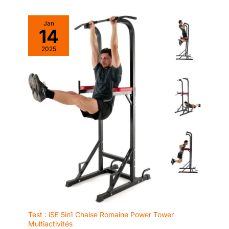
produits sont garantis 1
an, nous nous efforçons
de fournir la meilleure
Jan
14
expérience d'achat et
une expérience
2025
d'utilisation à tous les
clients.
Test : iSE 5in1 Chaise Romaine Power Tower
Multiactivités