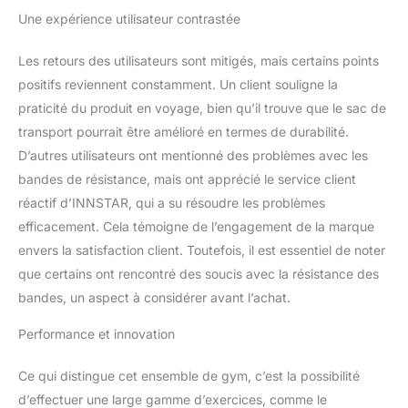
fitness de qualité
Une expérience utilisateur contrastée
professionnelle : bande
de résistance de haute
Les retours des utilisateurs sont mitigés, mais certains points
qualité pour les exercices
positifs reviennent constamment. Un client souligne la
intensifs. Bande de
résistance en latex
praticité du produit en voyage, bien qu’il trouve que le sac de
naturel avec barre
transport pourrait être amélioré en termes de durabilité.
d'entraînement de 96,5
D’autres utilisateurs ont mentionné des problèmes avec les
cm, 2 bandes squat de
bandes de résistance, mais ont apprécié le service client
53,3 cm + 2 bandes
Deadlift de 31,8 cm pour
réactif d’INNSTAR, qui a su résoudre les problèmes
les exercices complets
efficacement. Cela témoigne de l’engagement de la marque
du corps. Également livré
envers la satisfaction client. Toutefois, il est essentiel de noter
avec 1 sangle
que certains ont rencontré des soucis avec la résistance des
multifonction, 2
bandes, un aspect à considérer avant l’achat.
ancrages de porte, 2
sangles de pieds, 2
Performance et innovation
chevilles et 2 poignées +
20 pages de manuel
d'entraînement pour
Ce qui distingue cet ensemble de gym, c’est la possibilité
votre exercice à domicile.
d’effectuer une large gamme d’exercices, comme le