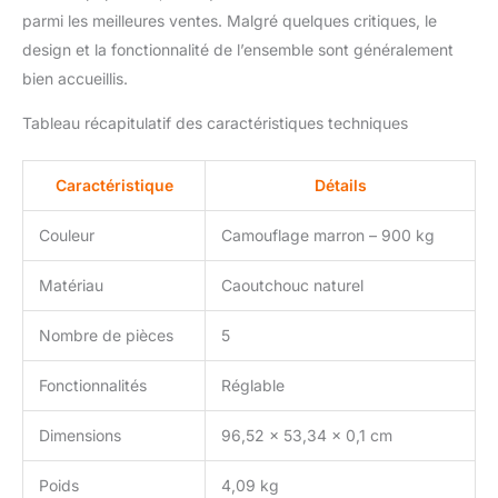
parmi les meilleures ventes. Malgré quelques critiques, le
les niveaux de fitness : il
y a 2 niveaux de
design et la fonctionnalité de l’ensemble sont généralement
résistance pour
bien accueillis.
différents groupes.
Camo bleu pour les
Tableau récapitulatif des caractéristiques techniques
débutants et camo
marron pour les
professionnels. Avec un
Caractéristique
Détails
design réglable, vous
pouvez également
Couleur
Camouflage marron – 900 kg
choisir la quantité de
bandes de résistance.
Matériau
Caoutchouc naturel
Que vous soyez un
athlète professionnel
Nombre de pièces
5
cherchant à améliorer
votre entraînement, ou
Fonctionnalités
Réglable
un débutant à la
recherche d'un
Dimensions
96,52 x 53,34 x 0,1 cm
entraînement plus
efficace, cet ensemble
Poids
4,09 kg
polyvalent permettra