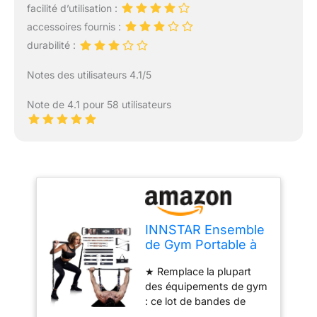
facilité d’utilisation :
accessoires fournis :
durabilité :
Notes des utilisateurs 4.1/5
Note de 4.1 pour 58 utilisateurs
INNSTAR Ensemble
de Gym Portable à
Domicile avec Barre
★ Remplace la plupart
d'entraînement,
des équipements de gym
Ensemble de
: ce lot de bandes de
développé Banc,
résistance peut vous