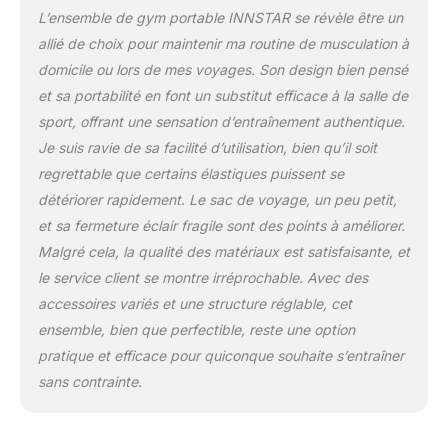
professionnelle : bande
L’ensemble de gym portable INNSTAR se révèle être un
de résistance de haute
allié de choix pour maintenir ma routine de musculation à
qualité pour les exercices
domicile ou lors de mes voyages. Son design bien pensé
intensifs. Bande de
et sa portabilité en font un substitut efficace à la salle de
résistance en latex
naturel avec barre
sport, offrant une sensation d’entraînement authentique.
d'entraînement de 96,5
Je suis ravie de sa facilité d’utilisation, bien qu’il soit
cm, 2 bandes squat de
regrettable que certains élastiques puissent se
53,3 cm + 2 bandes
détériorer rapidement. Le sac de voyage, un peu petit,
Deadlift de 31,8 cm pour
les exercices complets
et sa fermeture éclair fragile sont des points à améliorer.
du corps. Également livré
Malgré cela, la qualité des matériaux est satisfaisante, et
avec 1 sangle
le service client se montre irréprochable. Avec des
multifonction, 2
accessoires variés et une structure réglable, cet
ancrages de porte, 2
sangles de pieds, 2
ensemble, bien que perfectible, reste une option
chevilles et 2 poignées +
pratique et efficace pour quiconque souhaite s’entraîner
20 pages de manuel
sans contrainte.
d'entraînement pour
votre exercice à domicile.
Personnalisez votre