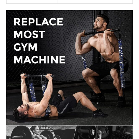
d'améliorer votre
entraînement pour des
résultats plus rapides et
plus efficaces. Service
client professionnel et
chaîne
d'approvisionnement,
nous fournissons des
liens pour la mise à
niveau et le
remplacement de tous
les accessoires. Tous les
produits sont garantis 1
an, nous nous efforçons
de fournir la meilleure
expérience d'achat et
une expérience
d'utilisation à tous les
clients.