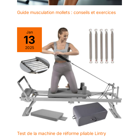
Que vous soyez un
athlète professionnel
Guide musculation mollets : conseils et exercices
cherchant à améliorer
votre entraînement, ou
un débutant à la
Jan
recherche d'un
13
entraînement plus
2025
efficace, cet ensemble
polyvalent permettra
d'améliorer votre
entraînement pour des
résultats plus rapides et
plus efficaces. Service
client professionnel et
chaîne
d'approvisionnement,
nous fournissons des
liens pour la mise à
niveau et le
remplacement de tous
les accessoires. Tous les
Test de la machine de réforme pliable Lintry