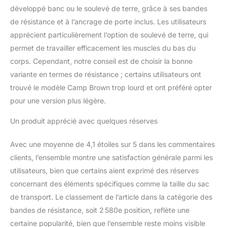
Personnalisez votre
développé banc ou le soulevé de terre, grâce à ses bandes
corps entier et tonifiez
de résistance et à l’ancrage de porte inclus. Les utilisateurs
vos muscles : 9
accessoires différents
apprécient particulièrement l’option de soulevé de terre, qui
peuvent être combinés
permet de travailler efficacement les muscles du bas du
en différentes
corps. Cependant, notre conseil est de choisir la bonne
combinaisons pour
variante en termes de résistance ; certains utilisateurs ont
tonifier et former.
trouvé le modèle Camp Brown trop lourd et ont préféré opter
Travaillez vos bras, vos
jambes et vos fesses
pour une version plus légère.
avec deux bandes de
résistance de taille.
Un produit apprécié avec quelques réserves
Obtenez un
entraînement parfait de la
Avec une moyenne de 4,1 étoiles sur 5 dans les commentaires
poitrine avec un appareil
clients, l’ensemble montre une satisfaction générale parmi les
de développé couché,
utilisateurs, bien que certains aient exprimé des réserves
stimulez votre cœur avec
la bande de résistance
concernant des éléments spécifiques comme la taille du sac
des squats et brûlez vos
de transport. Le classement de l’article dans la catégorie des
muscles des jambes
bandes de résistance, soit 2 580e position, reflète une
avec des sangles de
certaine popularité, bien que l’ensemble reste moins visible
pied. ★ Parfait pour tous