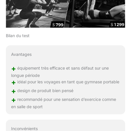
Bilan du test
Avantages
+
équipement très efficace et sans défaut sur une
longue période
+
idéal pour les voyages en tant que gymnase portable
+
design de produit bien pensé
+
recommandé pour une sensation d’exercice comme
en salle de sport
Inconvénients