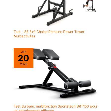
De plus, vous bénéficiez d'une
garantie fabricant de 2 ans,
assurant un support rapide et
une sécurité à long terme pour
vos équipements
d'entraînement. Votre bien-être
et votre satisfaction sont notre
priorité.
Test : iSE 5in1 Chaise Romaine Power Tower
Multiactivités
Jan
20
2025
Test du banc multifonction Sportstech BRT150 pour
un entraînement efficace