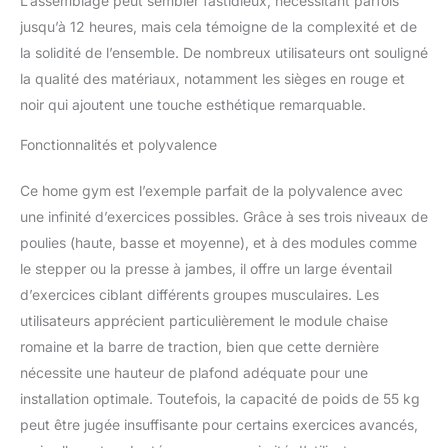
L’assemblage peut sembler fastidieux, nécessitant parfois
polyvalente adaptée aux
jusqu’à 12 heures, mais cela témoigne de la complexité et de
débutants comme aux
la solidité de l’ensemble. De nombreux utilisateurs ont souligné
confirmés. CONFORT ET
SÉCURITÉ : rembourrage
la qualité des matériaux, notamment les sièges en rouge et
en mousse EVA
noir qui ajoutent une touche esthétique remarquable.
respirante, cadre et
câbles en acier renforcé,
Fonctionnalités et polyvalence
pieds antidérapants et
construction stable pour
Ce home gym est l’exemple parfait de la polyvalence avec
un usage intensif.
une infinité d’exercices possibles. Grâce à ses trois niveaux de
SPORTSTECH LIVE ET
poulies (haute, basse et moyenne), et à des modules comme
QUALITÉ : entraînez-
vous guidé avec
le stepper ou la presse à jambes, il offre un large éventail
l'application Sportstech
d’exercices ciblant différents groupes musculaires. Les
Live, profitez de la qualité
utilisateurs apprécient particulièrement le module chaise
de la marque, du service
romaine et la barre de traction, bien que cette dernière
client et de la garantie.
nécessite une hauteur de plafond adéquate pour une
installation optimale. Toutefois, la capacité de poids de 55 kg
peut être jugée insuffisante pour certains exercices avancés,