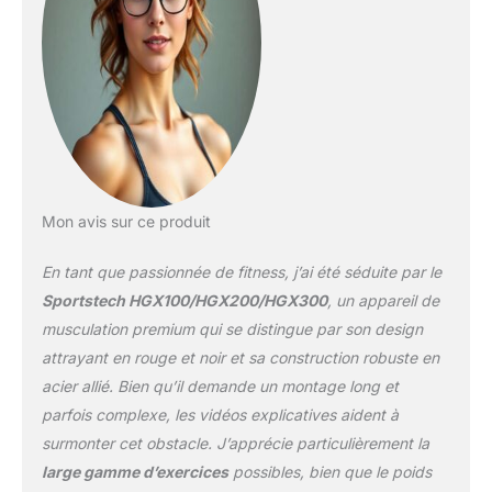
EXERCICES VARIÉS :
tirage vertical, développé,
extension et flexion des
jambes, biceps et triceps
– une seule station
polyvalente adaptée aux
débutants comme aux
confirmés. CONFORT ET
SÉCURITÉ : rembourrage
Mon avis sur ce produit
en mousse EVA
respirante, cadre et
En tant que passionnée de fitness, j’ai été séduite par le
câbles en acier renforcé,
pieds antidérapants et
Sportstech HGX100/HGX200/HGX300
, un appareil de
construction stable pour
musculation premium qui se distingue par son design
un usage intensif.
attrayant en rouge et noir et sa construction robuste en
SPORTSTECH LIVE ET
acier allié. Bien qu’il demande un montage long et
QUALITÉ : entraînez-
vous guidé avec
parfois complexe, les vidéos explicatives aident à
l'application Sportstech
surmonter cet obstacle. J’apprécie particulièrement la
Live, profitez de la qualité
large gamme d’exercices
possibles, bien que le poids
de la marque, du service