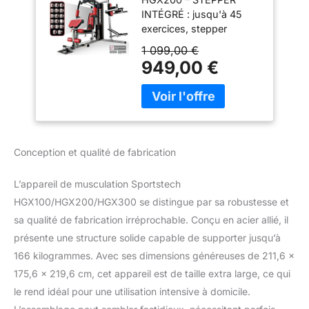
Multifonction
INTÉGRÉ : jusqu'à 45
exercices, stepper
intégré pour le cardio,
1 099,00 €
power ropes et barre de
949,00 €
tirage latéral, poids
enfichables jusqu'à 55
kg. ENTRAÎNEMENT
COMPLET DU CORPS :
travaillez dos, bras,
jambes, épaules et
Conception et qualité de fabrication
abdominaux à la maison
grâce à une station
L’appareil de musculation Sportstech
multifonction avec barre
HGX100/HGX200/HGX300 se distingue par sa robustesse et
de traction, poulies
extra-larges et poids
sa qualité de fabrication irréprochable. Conçu en acier allié, il
enfichables intégrés.
présente une structure solide capable de supporter jusqu’à
EXERCICES VARIÉS :
166 kilogrammes. Avec ses dimensions généreuses de 211,6 x
tirage vertical, développé,
175,6 x 219,6 cm, cet appareil est de taille extra large, ce qui
extension et flexion des
jambes, biceps et triceps
le rend idéal pour une utilisation intensive à domicile.
– une seule station