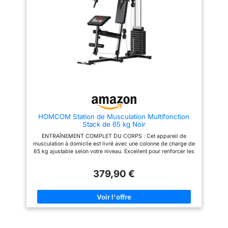
exercices d’extension des
Les barres de sécurité
jambes, aidant à cibler
massives et les supports
efficacement les quadriceps et
réglables caoutchoutés
à améliorer la force du bas du
protègent vos poids
corps. Sous le siège, deux
musculation et garantissent une
porte-haltères sont intégrés
expérience sans souci. Parfait
pour maintenir un espace
pour musculation maison et
d’entraînement ordonné. Un seul
fitness. VARIÉTÉ MAXIMALE
appareil suffit pour un
POUR VOS ENTRAÎNEMENTS -
entraînement des jambes
Développez votre force avec
efficace à domicile. Design
les barres de traction multiples
Ergonomique et Matériaux de
qui offrent différentes prises
Haute Qualité: Le dossier
pour travailler les muscles du
propose 9 angles réglables
dos, des bras et des abdos.
pour adapter la position
Intégrez des tractions
HOMCOM Station de Musculation Multifonction
d'entraînement. Le siège et le
musculation, des dips, et bien
Stack de 65 kg Noir
dossier sont conçus avec un
plus encore à votre routine avec
noyau en mousse haute densité
cet appareil de musculation
ENTRAÎNEMENT COMPLET DU CORPS : Cet appareil de
recouvert de cuir de qualité
conçu pour un usage sportif
musculation à domicile est livré avec une colonne de charge de
supérieure, offrant confort,
intensif. FACILE À MONTER,
65 kg ajustable selon votre niveau. Excellent pour renforcer les
soutien et durabilité. Ce design
FACILE À UTILISER - Simplifiez-
muscles et réaliser un entraînement complet et intensif de tout
ergonomique soulage le dos et
vous la vie grâce à cet appareil
le corps VARIÉTÉ D'EXERCICES : Cette machine à poulies
les genoux, garantissant un
musculation facile à assembler.
379,90 €
comprend une poulie haute et basse, une station pectorale à
confort optimal lors de
Idéal pour ceux qui souhaitent
double action (développé assis et butterfly), un pupitre à
l'entraînement. Construction
commencer rapidement leur
biceps et un leg extension. Travaillez vos bras, vos jambes,
Robuste et Stable: Fabriqué
entraînement à domicile, ce kit
votre dos, votre poitrine et bien plus encore pour un corps plus
avec un cadre en acier renforcé
musculation maison est parfait
fort et équilibré BRAS DE PRESSE À DOUBLE ACTION : Conçue
pour une stabilité maximale. Les
pour musculation femme,
avec des bras de presse à double fonction, cette machine de
tubes de support avant et
homme, et tous les amateurs de
tirage (lat pulldown) vous permet d'effectuer des développés
arrière mesurent chacun 80 mm
fitness. Assemblage rapide,
thoraciques et des écartés (chest fly) pour renforcer vos