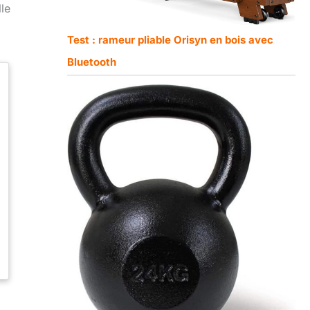
le
Test : rameur pliable Orisyn en bois avec
Bluetooth