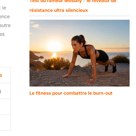
Test du rameur Mosuny : 16 niveaux de
 le
résistance ultra silencieux
sence
autre
res
s
g
Le fitness pour combattre le burn-out