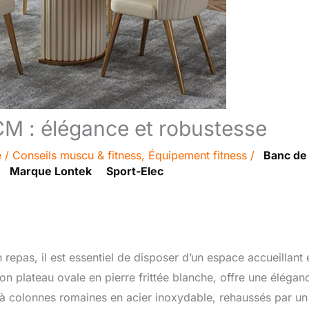
CM : élégance et robustesse
e
/
Conseils muscu & fitness
,
Équipement fitness
/
Banc de
Marque Lontek
Sport-Elec
n repas, il est essentiel de disposer d’un espace accueillant 
n plateau ovale en pierre frittée blanche, offre une élégan
s à colonnes romaines en acier inoxydable, rehaussés par un