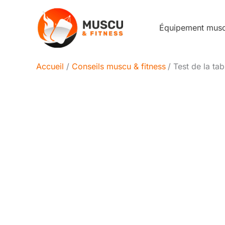
Aller
au
Équipement mus
contenu
Accueil
Conseils muscu & fitness
Test de la t