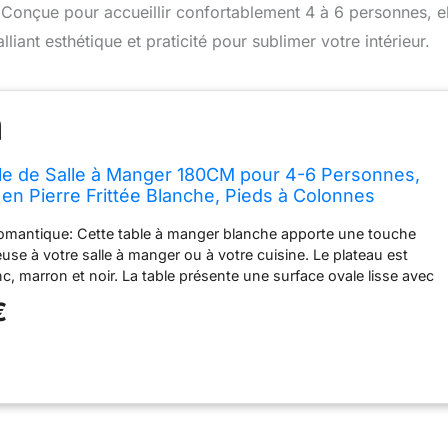
 Conçue pour accueillir confortablement 4 à 6 personnes, el
iant esthétique et praticité pour sublimer votre intérieur.
e de Salle à Manger 180CM pour 4-6 Personnes,
 en Pierre Frittée Blanche, Pieds à Colonnes
cier Inoxyable avec Placage Cuir, Sans Chaise
omantique: Cette table à manger blanche apporte une touche
use à votre salle à manger ou à votre cuisine. Le plateau est
c, marron et noir. La table présente une surface ovale lisse avec
s et des pieds cylindriques épais qui créent une silhouette
€
au de Table Ovale: La pierre frittée de 12 mm est certifiée NSF en
vert avec une surface de qualité alimentaire, sans radiation. Elle
 de radioactivité de classe A et est sûre et inoffensive pour le
ds de table élégants : les pieds de la table, en forme de colonne
ns de la ligne et de la tridimensionnalité qui s'apparente à celui
Les deux pieds métalliques de la table sont enveloppés de cuir
e texture plissée, ce qui ajoute à la beauté des détails.