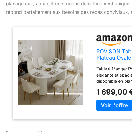
placage cuir, ajoutent une touche de raffinement unique.
répond parfaitement aux besoins des repas conviviaux, all
POVISON Tabl
Plateau Ovale
Romaines en A
Table à Manger R
élégante et spacie
disponible en blan
des coins arrondi
1 699,00 
sculpturale. Plate
tant que matériau 
répond aux normes
corps humain. Pie
romaine, ont un se
d'une sculpture. 
microfibre avec un