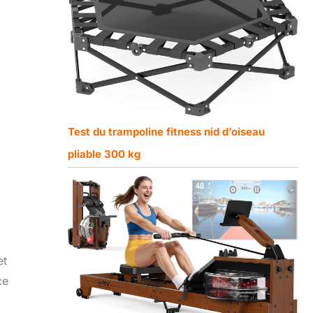
Test du trampoline fitness nid d’oiseau
pliable 300 kg
et
ce