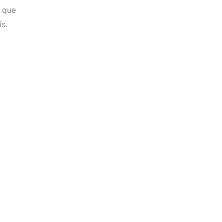
e que
is.