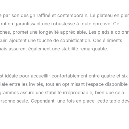
ment : Sûre et facile à assembler. Les bords arrondis protègent
 chocs. La conception de notre produit intègre un assemblage
par son design raffiné et contemporain. Le plateau en pier
 simplement les vis qui maintiennent le plateau de la table et les
imensions et livraison de cette table de salle à manger :
tout en garantissant une robustesse à toute épreuve. Ce
 places assises. Cette table de salle à manger sera livrée en 2
aches, promet une longévité appréciable. Les pieds à colon
pieds de table) en même temps à votre porte. Si la route devant
uir, ajoutent une touche de sophistication. Ces éléments
troite, la livraison se fera uniquement sur la route principale la
mais assurent également une stabilité remarquable.
 idéale pour accueillir confortablement entre quatre et six
ale entre les invités, tout en optimisant l’espace disponible
grammes assure une stabilité irréprochable, bien que cela
rsonne seule. Cependant, une fois en place, cette table dev