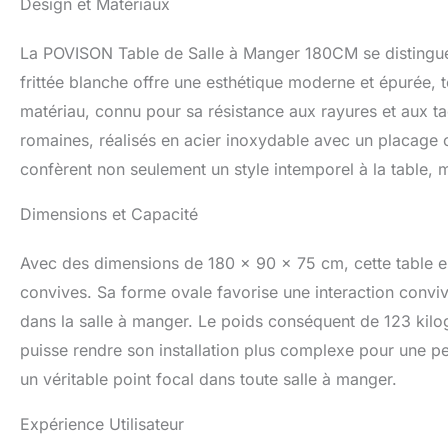
Design et Matériaux
Assemblage Facile
votre famille des
La POVISON Table de Salle à Manger 180CM se distingue 
facile en tournant
pieds ensemble. D
frittée blanche offre une esthétique moderne et épurée, 
180*90*75 cm, 4-6
matériau, connu pour sa résistance aux rayures et aux t
colis (plateau + 
romaines, réalisés en acier inoxydable avec un placage c
votre maison est é
plus proche.
confèrent non seulement un style intemporel à la table, 
Dimensions et Capacité
Avec des dimensions de 180 x 90 x 75 cm, cette table est
convives. Sa forme ovale favorise une interaction convivi
dans la salle à manger. Le poids conséquent de 123 kilo
puisse rendre son installation plus complexe pour une pe
un véritable point focal dans toute salle à manger.
Expérience Utilisateur