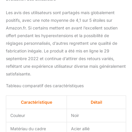
de haute qualité.
Capacité de charge
Les avis des utilisateurs sont partagés mais globalement
maximale de 125 kg.
Utilisation normale
positifs, avec une note moyenne de 4,1 sur 5 étoiles sur
pendant de nombreuses
Amazon.fr. Si certains mettent en avant l’excellent soutien
années sans vous
offert pendant les hyperextensions et la possibilité de
soucier des dommages.
réglages personnalisés, d’autres regrettent une qualité de
Le design minimaliste
noir est adapté à une
fabrication inégale. Le produit a été mis en ligne le 29
variété de scénarios
septembre 2022 et continue d’attirer des retours variés,
sportifs pour enrichir
reflétant une expérience utilisateur diverse mais généralement
votre salle de sport à
satisfaisante.
domicile Les produits
internationaux ont des
Tableau comparatif des caractéristiques
conditions distinctes,
sont vendus depuis
l'étranger et peuvent
Caractéristique
Détail
différer des produits
locaux, notamment en ce
Couleur
Noir
qui concerne
l'ajustement, la
Matériau du cadre
Acier allié
classification par âge et