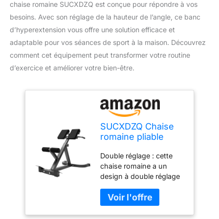
chaise romaine SUCXDZQ est conçue pour répondre à vos
besoins. Avec son réglage de la hauteur de l’angle, ce banc
d’hyperextension vous offre une solution efficace et
adaptable pour vos séances de sport à la maison. Découvrez
comment cet équipement peut transformer votre routine
d’exercice et améliorer votre bien-être.
SUCXDZQ Chaise
romaine pliable
pour extension de
Double réglage : cette
dossier, banc
chaise romaine a un
d'hyperextension
design à double réglage
avec angle de
afin de s'adapter à
hauteur, double
différentes intensités
réglage, banc
d'entraînement de
d'entraînement
différentes personnes.
pour salle de sport