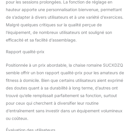
pour les sessions prolongées. La fonction de réglage en
vos besoins
d'entraînement. Il peut
hauteur apporte une personnalisation bienvenue, permettant
renforcer les muscles du
de s’adapter à divers utilisateurs et à une variété d’exercices.
dos, stabiliser les
Malgré quelques critiques sur la qualité perçue de
muscles centraux et
l’équipement, de nombreux utilisateurs ont souligné son
exercer les muscles des
hanches et des jambes.
efficacité et sa facilité d’assemblage.
Vous pouvez également
Rapport qualité-prix
l'utiliser pour entraîner
les abdominaux et les
bras Matériaux stables et
Positionnée à un prix abordable, la chaise romaine SUCXDZQ
de haute qualité : le banc
semble offrir un bon rapport qualité-prix pour les amateurs de
d'hyperextension est
fitness à domicile. Bien que certains utilisateurs aient exprimé
fabriqué en acier au
des doutes quant à sa durabilité à long terme, d’autres ont
carbone haute résistance
avec un revêtement anti-
trouvé qu’elle remplissait parfaitement sa fonction, surtout
abrasif sur la surface.
pour ceux qui cherchent à diversifier leur routine
Coussin et coussinets
d’entraînement sans investir dans un équipement volumineux
de pied pour vous
ou coûteux.
protéger pour compléter
l'action d'entraînement
Évaluation des utilisateurs