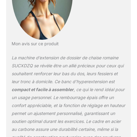
l'exercice avec votre
famille, choisissez un
angle et une hauteur
différents Équipement de
gym multifonction à
domicile : vous êtes à la
recherche d'une machine
Mon avis sur ce produit
d'extension du dos pour
la salle de sport à
La machine d’extension de dossier de chaise romaine
domicile. Celui-ci peut
SUCXDZQ se révèle être un allié précieux pour ceux qui
parfaitement répondre à
souhaitent renforcer leur bas du dos, leurs fessiers et
vos besoins
leur tronc à domicile. Ce banc d’hyperextension est
d'entraînement. Il peut
renforcer les muscles du
compact et facile à assembler
, ce qui le rend idéal pour
dos, stabiliser les
un usage personnel. Le rembourrage épais offre un
muscles centraux et
confort appréciable, et la fonction de réglage en hauteur
exercer les muscles des
permet un ajustement personnalisé, garantissant un
hanches et des jambes.
Vous pouvez également
soutien optimal durant les exercices. Le cadre en acier
l'utiliser pour entraîner
au carbone assure une durabilité certaine, même si la
les abdominaux et les