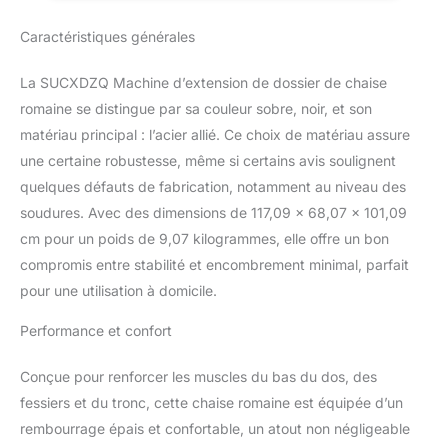
Plage d'angle réglable de
à domicile, noir
Caractéristiques générales
35 à 50 (5 niveaux
réglables, plus l'angle
entre la personne et le
La SUCXDZQ Machine d’extension de dossier de chaise
sol est petit, plus
romaine se distingue par sa couleur sobre, noir, et son
l'entraînement est
matériau principal : l’acier allié. Ce choix de matériau assure
difficile), plage de
une certaine robustesse, même si certains avis soulignent
hauteur réglable de 57
cm à 100 cm (8 niveaux
quelques défauts de fabrication, notamment au niveau des
réglables). Faites de
soudures. Avec des dimensions de 117,09 x 68,07 x 101,09
l'exercice avec votre
cm pour un poids de 9,07 kilogrammes, elle offre un bon
famille, choisissez un
compromis entre stabilité et encombrement minimal, parfait
angle et une hauteur
différents Équipement de
pour une utilisation à domicile.
gym multifonction à
Performance et confort
domicile : vous êtes à la
recherche d'une machine
d'extension du dos pour
Conçue pour renforcer les muscles du bas du dos, des
la salle de sport à
fessiers et du tronc, cette chaise romaine est équipée d’un
domicile. Celui-ci peut
rembourrage épais et confortable, un atout non négligeable
parfaitement répondre à