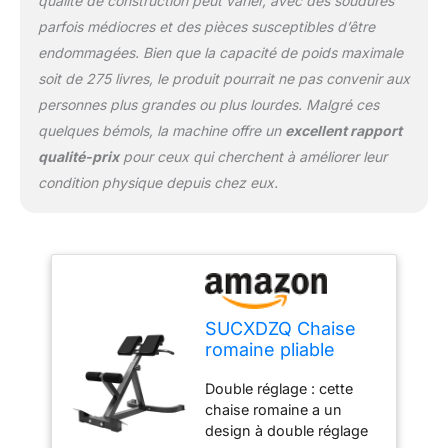
qualité de construction peut varier, avec des soudures
bras Matériaux stables et
parfois médiocres et des pièces susceptibles d’être
de haute qualité : le banc
d'hyperextension est
endommagées. Bien que la capacité de poids maximale
fabriqué en acier au
soit de 275 livres, le produit pourrait ne pas convenir aux
carbone haute résistance
personnes plus grandes ou plus lourdes. Malgré ces
avec un revêtement anti-
quelques bémols, la machine offre un
excellent rapport
abrasif sur la surface.
Coussin et coussinets
qualité-prix
pour ceux qui cherchent à améliorer leur
de pied pour vous
condition physique depuis chez eux.
protéger pour compléter
l'action d'entraînement
de haute qualité.
Capacité de charge
maximale de 125 kg.
Utilisation normale
pendant de nombreuses
SUCXDZQ Chaise
années sans vous
romaine pliable
soucier des dommages.
pour extension de
Le design minimaliste
Double réglage : cette
dossier, banc
noir est adapté à une
chaise romaine a un
d'hyperextension
variété de scénarios
design à double réglage
avec angle de