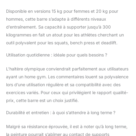
complet
Disponible en versions 15 kg pour femmes et 20 kg pour
d'entraînement en
hommes, cette barre s’adapte à différents niveaux
force avec une seule
barre haute
d’entraînement. Sa capacité à supporter jusqu’à 300
performance.
kilogrammes en fait un atout pour les athlètes cherchant un
✅CONÇUE POUR
outil polyvalent pour les squats, bench press et deadlift.
L'EXCELLENCE -
Fabriquée en acier No.
Utilisation quotidienne : idéale pour quels besoins ?
45 solide laminé à froid,
cette barre olympique
L’haltère olympique conviendrait parfaitement aux utilisateurs
peut supporter en
toute sécurité jusqu'à
ayant un home gym. Les commentaires louent sa polyvalence
500 livres, dépassant
lors d’une utilisation régulière et sa compatibilité avec des
les besoins de la
exercices variés. Pour ceux qui privilégient le rapport qualité-
plupart des
prix, cette barre est un choix justifié.
haltérophiles. Le
capuchon d'extrémité
Durabilité et entretien : à quoi s’attendre à long terme ?
fixé avec une bague à
ressort améliore la
Malgré sa résistance éprouvée, il est à noter qu’à long terme,
praticité et la longévité
globale de la barre.
la peinture pourrait s’abîmer au contact de supports