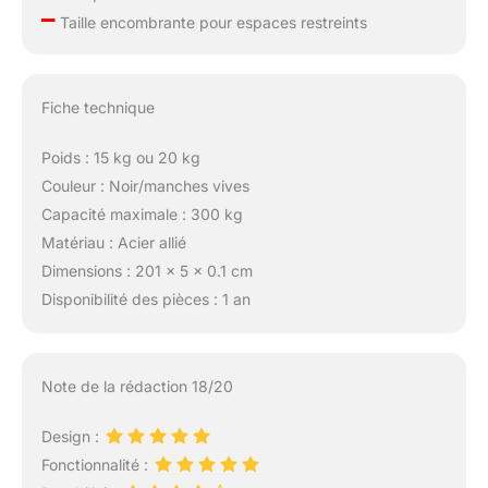
–
profondeur moyenne
Taille encombrante pour espaces restreints
de 1,2 mm qui offrent
une prise ferme et
contrôlée sans causer
Fiche technique
d'inconfort à vos
mains. ✅PROFIL BAS
Poids : 15 kg ou 20 kg
MAIS LOOK ÉLÉGANT
- Les manchons striés
Couleur : Noir/manches vives
ajoutent plus de grip et
Capacité maximale : 300 kg
aident à maintenir les
Matériau : Acier allié
disques stables et
Dimensions : 201 x 5 x 0.1 cm
sécurisés lors des
mouvements explosifs
Disponibilité des pièces : 1 an
de l'haltérophilie
olympique. Le placage
chrome améliore
Note de la rédaction 18/20
significativement la
résistance à la
corrosion et aux chocs.
Design :
Ce traitement spécial
Fonctionnalité :
garantit que les