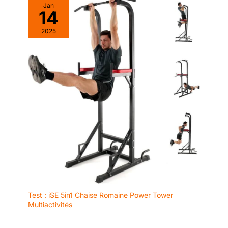
✅CRANS DE
Jan
traditionnelles.
d'inconfort aux mains. ✅PROFIL
d'inconfort aux mains.
14
CRANTAGE DOUBLE
BAS AVEC DES MANCHONS
✅ASPECT ÉLÉGANT ET
FILETÉS - Les manchons striés
DISCRET - La finition noire E-
AVEC PRISE
ajoutent plus de prise et aident
coat améliore la résistance à la
2025
OPTIMALE - Elle
à maintenir les disques stables
corrosion et aux chocs. Ce
présente des
et sécurisés lors des
traitement spécial garantit que
mouvements olympiques
les manchons conservent leur
marquages de
explosifs. Le revêtement en
aspect élégant et professionnel
crantage IWF, vous
chrome dur améliore
beaucoup plus longtemps par
significativement la résistance à
rapport aux finitions mates
permettant d'assurer
la corrosion et aux chocs. Ce
traditionnelles.
un positionnement
traitement spécial assure que
correct et cohérent
les manchons conservent leur
aspect élégant et professionnel
de vos mains pour
beaucoup plus longtemps par
vos élévations. Tout
rapport aux finitions mates
traditionnelles.
en renonçant au
crantage central,
cette barre est dotée
de bagues de
crantage olympiques
et de powerlifting de
profondeur moyenne
Test : iSE 5in1 Chaise Romaine Power Tower
de 1,2 mm qui offrent
Multiactivités
une prise ferme et
contrôlée sans