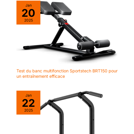
causer d'inconfort à
Jan
20
vos mains. ✅PROFIL
BAS MAIS LOOK
2025
ÉLÉGANT - Les
manchons striés
ajoutent plus de grip
et aident à maintenir
les disques stables et
sécurisés lors des
mouvements
explosifs de
Test du banc multifonction Sportstech BRT150 pour
l'haltérophilie
un entraînement efficace
olympique. Le
placage chrome
améliore
Jan
22
significativement la
résistance à la
2025
corrosion et aux
chocs. Ce traitement
spécial garantit que
les manchons