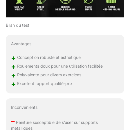
exceptionnellement
fluide et constante
pour une sensation
optimale lors des
Bilan du test
mouvements
dynamiques. ✅CRANS
DE CRANTAGE
Avantages
DOUBLE AVEC PRISE
OPTIMALE - Elle
+
présente des
Conception robuste et esthétique
marquages de
+
Roulements doux pour une utilisation facilitée
crantage IWF, vous
+
Polyvalente pour divers exercices
permettant d'assurer
un positionnement
+
Excellent rapport qualité-prix
correct et cohérent de
vos mains pour vos
élévations. Tout en
renonçant au crantage
Inconvénients
central, cette barre est
dotée de bagues de
–
Peinture susceptible de s’user sur supports
crantage olympiques et
métalliques
de powerlifting de