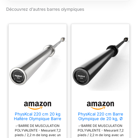
standard de
roulements à bille de
l'haltérophilie
Découvrez d’autres barres olympiques
course interne
olympique, la rendant
spécialisés et des
adaptée à une large
roulements à aiguilles
gamme de routines
standard. Cette
d'entraînement - du
configuration
squat, du hip-
avancée favorise une
thruster et du
rotation de manchon
soulevé de terre, aux
exceptionnellement
épaulés-jetés et tout
fluide et constante
ce qu'il y a entre les
pour une sensation
deux, vous
optimale lors des
permettant d'aborder
mouvements
votre programme
dynamiques.
complet
✅CRANS DE
d'entraînement en
CRANTAGE DOUBLE
force avec une seule
AVEC PRISE
barre haute
OPTIMALE - Elle
PhysKcal 220 cm 20 kg
PhysKcal 220 cm Barre
performance.
Haltère Olympique Barre
Olympique de 20 kg, Ø
présente des
Ø50 mm pour Hommes,
50 mm, Barre pour
✅CONÇUE POUR
marquages de
✅BARRE DE MUSCULATION
✅BARRE DE MUSCULATION
Argent
Hommes, Noir
L'EXCELLENCE -
POLYVALENTE - Mesurant 7,2
POLYVALENTE - Mesurant 7,2
crantage IWF, vous
pieds / 2,2 m de long avec un
pieds / 2,2 m de long avec un
Fabriquée en acier