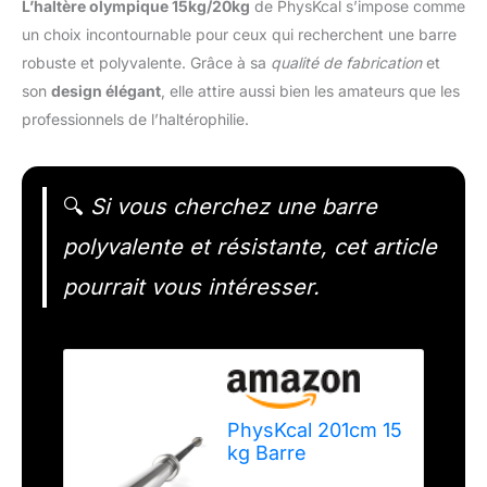
L’haltère olympique 15kg/20kg
de PhysKcal s’impose comme
un choix incontournable pour ceux qui recherchent une barre
robuste et polyvalente. Grâce à sa
qualité de fabrication
et
son
design élégant
, elle attire aussi bien les amateurs que les
professionnels de l’haltérophilie.
🔍
Si vous cherchez une barre
polyvalente et résistante, cet article
pourrait vous intéresser.
PhysKcal 201cm 15
kg Barre
Olympique Ø50