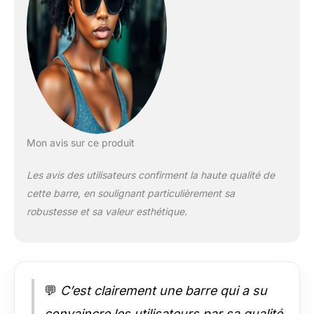
thruster et du
soulevé de terre, aux
épaulés-jetés et tout
ce qu'il y a entre les
deux, vous
permettant d'aborder
votre programme
complet
d'entraînement en
force avec une seule
Mon avis sur ce produit
barre haute
performance.
Les avis des utilisateurs confirment la haute qualité de
✅CONÇUE POUR
cette barre, en soulignant particulièrement sa
L'EXCELLENCE -
Fabriquée en acier
robustesse et sa valeur esthétique.
No. 45 solide laminé
à froid, cette barre
olympique peut
supporter en toute
sécurité jusqu'à 500
💬
C’est clairement une barre qui a su
livres, dépassant les
besoins de la plupart
convaincre les utilisateurs par sa qualité