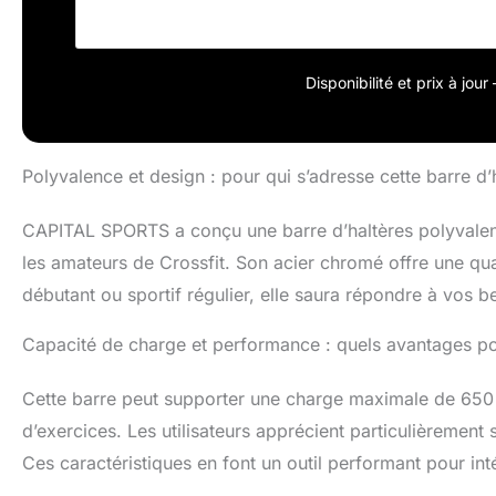
Leur fabricatio
olympiques en fa
les plus divers.
Disponibilité et prix à jou
ceux qui souhait
de début à la q
manchons de 50
d'une barre olym
Polyvalence et design : pour qui s’adresse cette barre d’
supporter jusqu
polyvalent , l
CAPITAL SPORTS a conçu une barre d’haltères polyvalent
aiguilles et à b
les amateurs de Crossfit. Son acier chromé offre une qu
débutant ou sportif régulier, elle saura répondre à vos b
Capacité de charge et performance : quels avantages pour
Cette barre peut supporter une charge maximale de 650
d’exercices. Les utilisateurs apprécient particulièrement 
Ces caractéristiques en font un outil performant pour inté