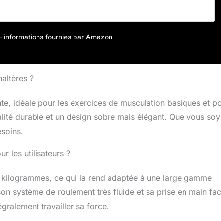
n spéciale en tant que barre hybride aux dimensions
it un outil polyvalent pour les disciplines et les utilisateurs
 Dans votre salle de sport à domicile ou dans votre box, tous
r – informations fournies par Amazon
ent s'initier à l'haltérophilie trouveront ici un modèle d'entrée
ualité irréprochable. 220 cm de long, un poids de 20 kg et des
 mm de diamètre correspondent aux dimensions standard
pique . La barre d'haltère est en acier à ressort et peut
haltères ?
'à 650 kg de poids. Pour correspondre à un haltère long
e CAPITAL SPORTS Hybrid Men ECO combine les roulements à
e, idéale pour les exercices de musculation basiques et p
agues.
alité durable et un design sobre mais élégant. Que vous so
esoins.
 les utilisateurs ?
 kilogrammes, ce qui la rend adaptée à une large gamme
son système de roulement très fluide et sa prise en main faci
gralement travailler sa force.