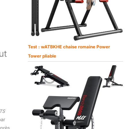
Test : wATBKHE chaise romaine Power
ut
Tower pliable
TS
par
uprès