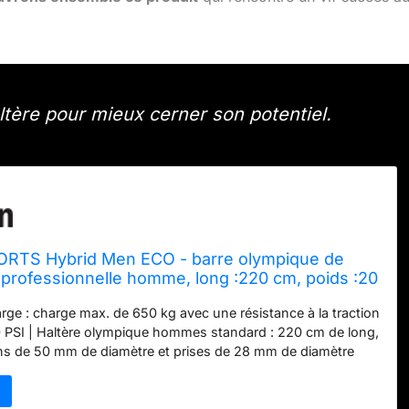
altère pour mieux cerner son potentiel.
RTS Hybrid Men ECO - barre olympique de
 professionnelle homme, long :220 cm, poids :20
 :50 mm Ø, poignée :28 mm Ø, charge max :650
rge : charge max. de 650 kg avec une résistance à la traction
gent
 PSI | Haltère olympique hommes standard : 220 cm de long,
s de 50 mm de diamètre et prises de 28 mm de diamètre
pports de poids : 41 cm | Matériau : acier à ressort chromé
 à revêtements multiples La barre de musculation olympique
 Hybrid Men ECO est l’évolution de nos barres éprouvées.