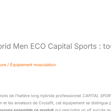
brid Men ECO Capital Sports : to
ture
/
Équipement musculation
mots de l’haltère long hybride professionnel
CAPITAL SPOR
 et les amateurs de Crossfit, cet équipement se distingue 
vrons ensemble ce produit
qui rencontre un vif succès a