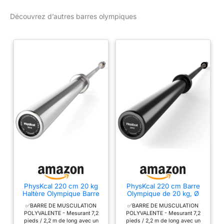
standard : 220 cm de
Charge max : 910
Découvrez d’autres barres olympiques
long, 20 kg, manchons
kg, Acier, argent
de 50 mm de diamètre et
prises de 29 mm de
diamètre Longueur des
supports de poids : 41
cm | Matériau : acier à
ressort chromé dur |
Manchons à
revêtements multiples La
barre de musculation
olympique CAPITAL
SPORTS IPF Men est
l’évolution de nos barres
éprouvées. Sa fabrication
spéciale aux dimensions
olympiques en fait un
outil idéal pour les
PhysKcal 220 cm 20 kg
PhysKcal 220 cm Barre
Haltère Olympique Barre
Olympique de 20 kg, Ø
exercices de powerlifting
Ø50 mm pour Hommes,
50 mm, Barre pour
les plus divers. Diamètres
✅BARRE DE MUSCULATION
✅BARRE DE MUSCULATION
Argent
Hommes, Noir
POLYVALENTE - Mesurant 7,2
POLYVALENTE - Mesurant 7,2
de prises étendus,
pieds / 2,2 m de long avec un
pieds / 2,2 m de long avec un