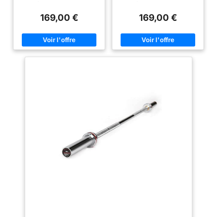
moletage fin, propriétés
diamètre d'axe de 28 mm et
diamètre d'axe de 28 mm et
pesant 44,1 livres / 20 kg, cette
pesant 44,1 livres / 20 kg, cette
élastiques réduites à
169,00 €
169,00 €
barre de musculation répond
barre de musculation répond
l'extrême et couple des
aux spécifications standard
aux spécifications standard
supports augmenté -
pour l'haltérophilie olympique,
pour l'haltérophilie olympique,
la rendant adaptée à une large
la rendant adaptée à une large
vous trouverez ici le bon
gamme de routines
gamme de routines
haltère long pour les
d'entraînement - du développé
d'entraînement - du développé
couché, aux squats, au soulevé
couché, aux squats, au soulevé
lourdes charges en
de terre, à l'arraché, à l'épaulé-
de terre, à l'arraché, à l'épaulé-
powerlifting. 220 cm de
jeté et tout ce qui se trouve entre
jeté et tout ce qui se trouve entre
long, un poids de 20 kg
les deux, vous permettant
les deux, vous permettant
d'aborder votre programme
d'aborder votre programme
et des manchons de 50
complet d'entraînement de force
complet d'entraînement de force
mm de diamètre
avec une seule et même barre
avec une seule et même barre
de haute performance.
de haute performance.
correspondent aux
✅CONÇUE POUR
✅CONÇUE POUR
dimensions standard
L'EXCELLENCE - Fabriquée en
L'EXCELLENCE - Fabriquée en
d'une barre olympique .
acier solide No. 45 laminé à
acier solide No. 45 laminé à
froid, cette barre olympique
froid, cette barre olympique
La barre maintient ce
peut supporter en toute sécurité
peut supporter en toute sécurité
niveau d'exigence élevé
jusqu'à 750 livres, dépassant
jusqu'à 750 livres, dépassant
les besoins de la plupart des
les besoins de la plupart des
à tous les niveaux :
athlètes. Le capuchon
athlètes. Le capuchon
fabriquée en acier à
d'extrémité fixé avec un anneau
d'extrémité fixé avec un anneau
ressort souple et robuste
à pression améliore la facilité
à pression améliore la facilité
d'utilisation et la longévité
d'utilisation et la longévité
et supporte jusqu'à 910
globale de la barre.
globale de la barre.
kg de poids.
✅PERFORMANCES
✅PERFORMANCES
EXCEPTIONNELLES - Sa
EXCEPTIONNELLES - Sa