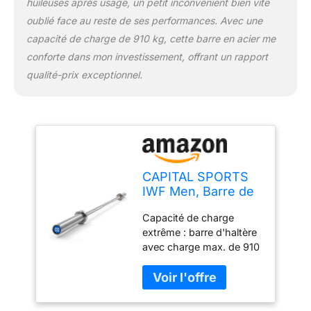
huileuses après usage, un petit inconvénient bien vite
mm de diamètre
oublié face au reste de ses performances. Avec une
correspondent aux
dimensions standard
capacité de charge de 910 kg, cette barre en acier me
d'une barre olympique .
conforte dans mon investissement, offrant un rapport
La barre maintient ce
qualité-prix exceptionnel.
niveau d'exigence élevé
à tous les niveaux :
fabriquée en acier à
ressort souple et robuste
et supporte jusqu'à 910
kg de poids.
CAPITAL SPORTS
IWF Men, Barre de
musculation
Capacité de charge
olympique IWF pour
extrême : barre d'haltère
hommes, Barre
avec charge max. de 910
Olympique,
kg avec une résistance à
Long:220 cm,
la traction jusqu'à
Poids:20 kg,
200.000 PSI | Barre
Support:50 mm Ø,
olympique hommes
Poignée :28 mm Ø,