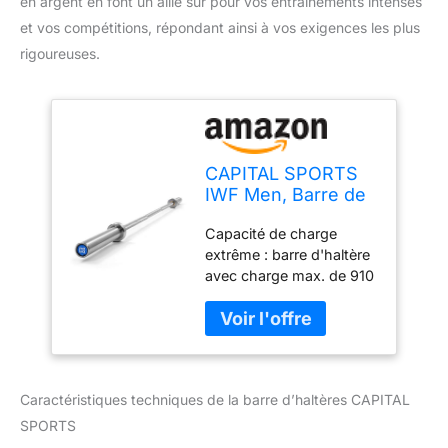
en argent en font un allié sûr pour vos entraînements intenses
et vos compétitions, répondant ainsi à vos exigences les plus
rigoureuses.
CAPITAL SPORTS
IWF Men, Barre de
musculation
Capacité de charge
olympique IWF pour
extrême : barre d'haltère
hommes, Barre
avec charge max. de 910
Olympique,
kg avec une résistance à
Long:220 cm,
la traction jusqu'à
Poids:20 kg,
200.000 PSI | Barre
Support:50 mm Ø,
olympique hommes
Poignée :28 mm Ø,
standard : 220 cm de
Charge max : 910
Caractéristiques techniques de la barre d’haltères CAPITAL
long, 20 kg, manchons
kg, Acier, argent
de 50 mm de diamètre et
SPORTS
prises de 29 mm de