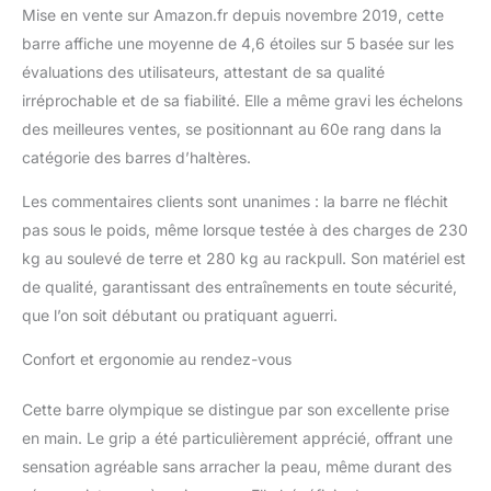
vous trouverez ici le bon
Mise en vente sur Amazon.fr depuis novembre 2019, cette
haltère long pour les
barre affiche une moyenne de 4,6 étoiles sur 5 basée sur les
lourdes charges en
évaluations des utilisateurs, attestant de sa qualité
powerlifting. 220 cm de
irréprochable et de sa fiabilité. Elle a même gravi les échelons
long, un poids de 20 kg
et des manchons de 50
des meilleures ventes, se positionnant au 60e rang dans la
mm de diamètre
catégorie des barres d’haltères.
correspondent aux
dimensions standard
Les commentaires clients sont unanimes : la barre ne fléchit
d'une barre olympique .
pas sous le poids, même lorsque testée à des charges de 230
La barre maintient ce
kg au soulevé de terre et 280 kg au rackpull. Son matériel est
niveau d'exigence élevé
à tous les niveaux :
de qualité, garantissant des entraînements en toute sécurité,
fabriquée en acier à
que l’on soit débutant ou pratiquant aguerri.
ressort souple et robuste
et supporte jusqu'à 910
Confort et ergonomie au rendez-vous
kg de poids.
Cette barre olympique se distingue par son excellente prise
en main. Le grip a été particulièrement apprécié, offrant une
sensation agréable sans arracher la peau, même durant des