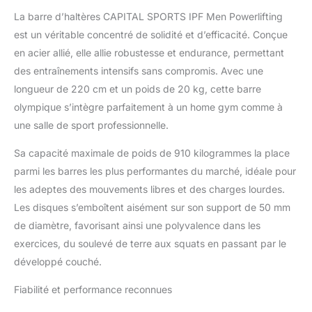
diamètre Longueur des
La barre d’haltères CAPITAL SPORTS IPF Men Powerlifting
supports de poids : 41
est un véritable concentré de solidité et d’efficacité. Conçue
cm | Matériau : acier à
en acier allié, elle allie robustesse et endurance, permettant
ressort chromé dur |
Manchons à
des entraînements intensifs sans compromis. Avec une
revêtements multiples La
longueur de 220 cm et un poids de 20 kg, cette barre
barre de musculation
olympique s’intègre parfaitement à un home gym comme à
olympique CAPITAL
une salle de sport professionnelle.
SPORTS IPF Men est
l’évolution de nos barres
Sa capacité maximale de poids de 910 kilogrammes la place
éprouvées. Sa fabrication
parmi les barres les plus performantes du marché, idéale pour
spéciale aux dimensions
olympiques en fait un
les adeptes des mouvements libres et des charges lourdes.
outil idéal pour les
Les disques s’emboîtent aisément sur son support de 50 mm
exercices de powerlifting
de diamètre, favorisant ainsi une polyvalence dans les
les plus divers. Diamètres
exercices, du soulevé de terre aux squats en passant par le
de prises étendus,
moletage fin, propriétés
développé couché.
élastiques réduites à
l'extrême et couple des
Fiabilité et performance reconnues
supports augmenté -