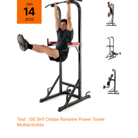
Jan
d'inconfort aux mains. ✅PROFIL
d'inconfort aux mains.
14
BAS AVEC DES MANCHONS
✅ASPECT ÉLÉGANT ET
FILETÉS - Les manchons striés
DISCRET - La finition noire E-
ajoutent plus de prise et aident
coat améliore la résistance à la
2025
à maintenir les disques stables
corrosion et aux chocs. Ce
et sécurisés lors des
traitement spécial garantit que
mouvements olympiques
les manchons conservent leur
explosifs. Le revêtement en
aspect élégant et professionnel
chrome dur améliore
beaucoup plus longtemps par
significativement la résistance à
rapport aux finitions mates
la corrosion et aux chocs. Ce
traditionnelles.
traitement spécial assure que
les manchons conservent leur
aspect élégant et professionnel
beaucoup plus longtemps par
rapport aux finitions mates
traditionnelles.
Test : iSE 5in1 Chaise Romaine Power Tower
Multiactivités