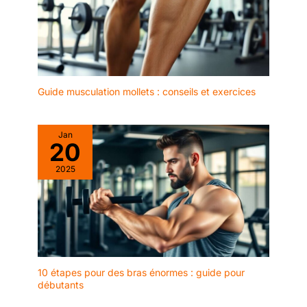
Guide musculation mollets : conseils et exercices
Jan
20
2025
10 étapes pour des bras énormes : guide pour
débutants