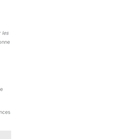
 les
bonne
te
ances