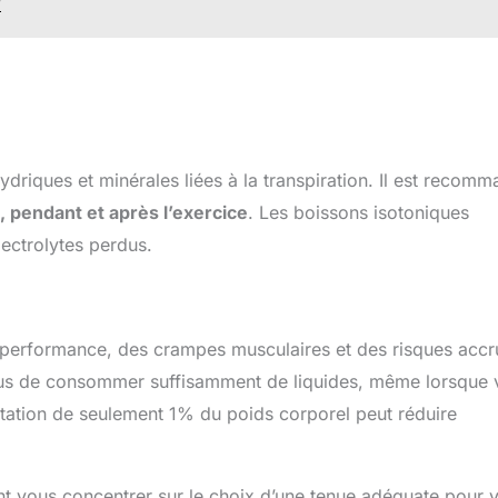
?
ydriques et minérales liées à la transpiration. Il est recom
, pendant et après l’exercice
. Les boissons isotoniques
lectrolytes perdus.
 performance, des crampes musculaires et des risques accr
ous de consommer suffisamment de liquides, même lorsque 
atation de seulement 1% du poids corporel peut réduire
t vous concentrer sur le choix d’une tenue adéquate pour 