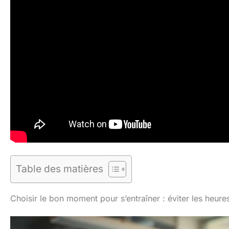
Table des matières
Choisir le bon moment pour s’entraîner : éviter les heur