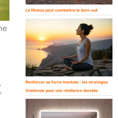
Le fitness pour combattre le burn-out
me
Renforcer sa force mentale : les stratégies
n
Onebreak pour une résilience durable
r