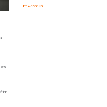
Et Conseils
us
mpes
ptée